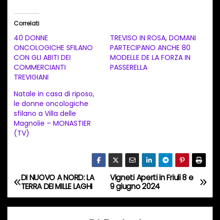
r
i
Correlati
c
40 DONNE
TREVISO IN ROSA, DOMANI
a
ONCOLOGICHE SFILANO
PARTECIPANO ANCHE 80
CON GLI ABITI DEI
MODELLE DE LA FORZA IN
m
COMMERCIANTI
PASSERELLA
e
TREVIGIANI
n
Natale in casa di riposo,
t
le donne oncologiche
sfilano a Villa delle
o
Magnolie – MONASTIER
i
(TV)
n
c
o
DI NUOVO A NORD: LA
Vigneti Aperti in Friuli 8 e
N
r
TERRA DEI MILLE LAGHI
9 giugno 2024
s
a
o