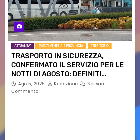
ATTUALITA'
EVENTI VENEZIA E PROVINCIA
TERRITORIO
TRASPORTO IN SICUREZZA,
CONFERMATO IL SERVIZIO PER LE
NOTTI DI AGOSTO: DEFINITI
PERCORSI, FERMATE E ORARIO
Ago 5, 2026
Redazione
Nessun
Commento
Venerdì 7 agosto la prima corsa, obiettivo
ridurre i rischi legati agli spostamenti notturni
Torna il servizio di trasporto notturno dedicato
ai collegamenti con i principali locali di
intrattenimento di…