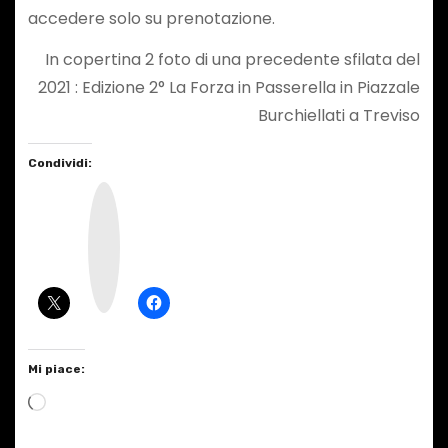
accedere solo su prenotazione.
In copertina 2 foto di una precedente sfilata del
2021 : Edizione 2° La Forza in Passerella in Piazzale
Burchiellati a Treviso
Condividi:
I
n
s
t
a
g
r
a
m
Mi piace:
C
a