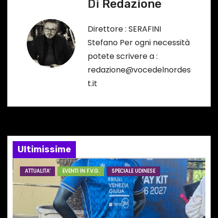
v
Di
Redazione
…
i
Direttore : SERAFINI
g
Stefano Per ogni necessità
potete scrivere a :
a
redazione@vocedelnordes
z
t.it
i
o
n
Ultimissime
e
ATTUALITA'
EVENTI IN F.V.G.
SPECIALE UDINESE
a
r