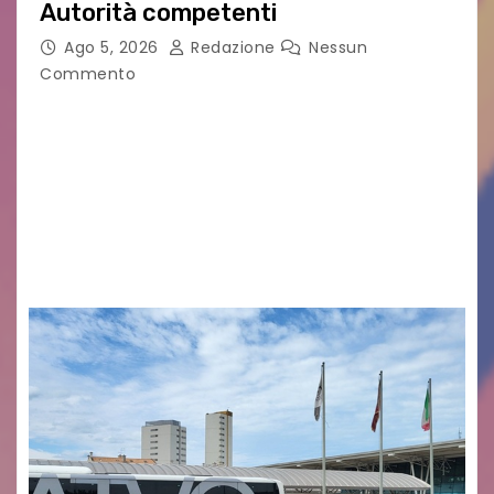
Autorità competenti
Ago 5, 2026
Redazione
Nessun
Commento
Legambiente Gorizia APS e Legambiente
Monfalcone APS “Circolo Ignazio Zanutto”
desiderano attirare l’attenzione della
cittadinanza e delle Autorità competenti sulla
grave siccità che sta colpendo non solo le
campagne e…