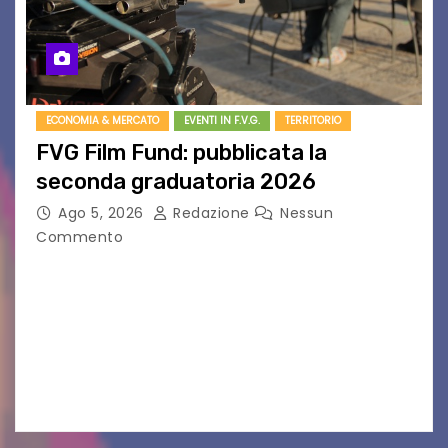
ECONOMIA & MERCATO
EVENTI IN F.V.G.
TERRITORIO
FVG Film Fund: pubblicata la
seconda graduatoria 2026
Ago 5, 2026
Redazione
Nessun
Commento
Aperta la terza e ultima call dell’anno per le
produzioni audiovisive Online gli esiti della
seconda finestra del Film Fund promosso dalla
Friuli Venezia Giulia Film Commission –
PromoTurismoFVG. Le…