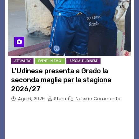
ATTUALITA'
EVENTI IN F.V.G.
SPECIALE UDINESE
L’Udinese presenta a Grado la
seconda maglia per la stagione
2026/27
Ago 6, 2026
Stera
Nessun Commento
GRADO – È stata la splendida cornice di Grado
a ospitare la presentazione della nuova
seconda maglia dell’Udinese per la stagione
2026/27. Un evento che ha richiamato