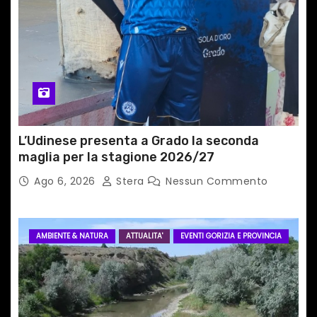
t
i
c
o
l
L’Udinese presenta a Grado la seconda
maglia per la stagione 2026/27
i
Ago 6, 2026
Stera
Nessun Commento
AMBIENTE & NATURA
ATTUALITA'
EVENTI GORIZIA E PROVINCIA