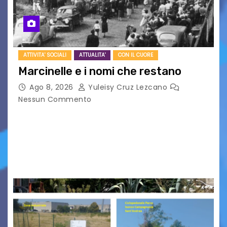
ATTIVITA' SOCIALI
ATTUALITA'
CON IL CUORE
Marcinelle e i nomi che restano
Ago 8, 2026
Yuleisy Cruz Lezcano
Nessun Commento
Tizio, Caio, Sempronio… e poi ancora un nome,
poi un altro, si forma un elenco lungo dal quale i
nomi scappano, scivolano fuori dalla pagina, la
carta che non basta…