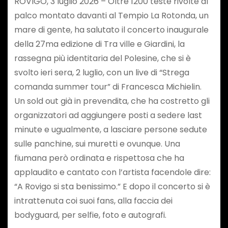
ROVIGO, 3 luglio 2026 – Oltre 1200 teste rivolte al
palco montato davanti al Tempio La Rotonda, un
mare di gente, ha salutato il concerto inaugurale
della 27ma edizione di Tra ville e Giardini, la
rassegna più identitaria del Polesine, che si è
svolto ieri sera, 2 luglio, con un live di “Strega
comanda summer tour” di Francesca Michielin.
Un sold out già in prevendita, che ha costretto gli
organizzatori ad aggiungere posti a sedere last
minute e ugualmente, a lasciare persone sedute
sulle panchine, sui muretti e ovunque. Una
fiumana però ordinata e rispettosa che ha
applaudito e cantato con l’artista facendole dire:
“A Rovigo si sta benissimo.” E dopo il concerto si è
intrattenuta coi suoi fans, alla faccia dei
bodyguard, per selfie, foto e autografi.