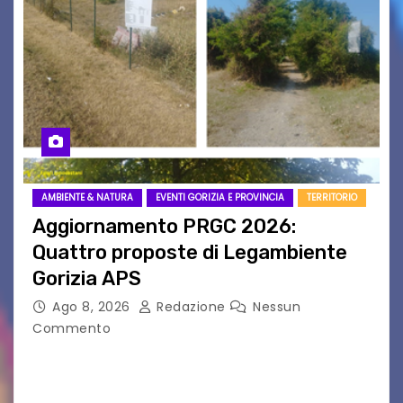
AMBIENTE & NATURA
EVENTI GORIZIA E PROVINCIA
TERRITORIO
Aggiornamento PRGC 2026:
Quattro proposte di Legambiente
Gorizia APS
Ago 8, 2026
Redazione
Nessun
Commento
Il 25 luglio scadeva la possibilità di fare delle
osservazioni al PRGC di Gorizia in fase di
aggiornamento. Le 4 proposte di Legambiente