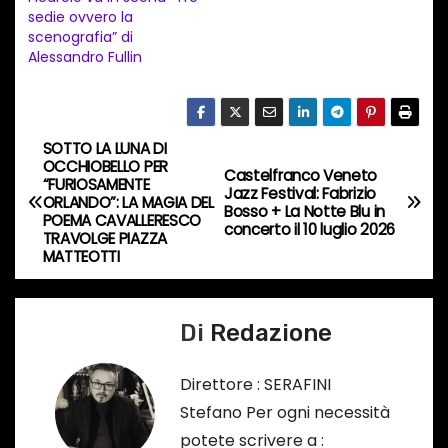
n
sedie ovvero la
t
scenografia” di
Alessandro Fullin
o
i
n
c
SOTTO LA LUNA DI
N
OCCHIOBELLO PER
o
Castelfranco Veneto
“FURIOSAMENTE
a
Jazz Festival: Fabrizio
r
ORLANDO”: LA MAGIA DEL
Bosso + La Notte Blu in
POEMA CAVALLERESCO
s
concerto il 10 luglio 2026
v
TRAVOLGE PIAZZA
o
MATTEOTTI
i
…
g
Di
Redazione
a
Direttore : SERAFINI
z
Stefano Per ogni necessità
potete scrivere a :