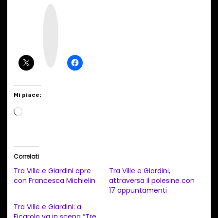
I
n
s
t
a
g
r
a
m
Mi piace:
C
a
r
i
Correlati
c
Tra Ville e Giardini apre
Tra Ville e Giardini,
a
con Francesca Michielin
attraversa il polesine con
17 appuntamenti
m
e
Tra Ville e Giardini: a
Ficarolo va in scena “Tre