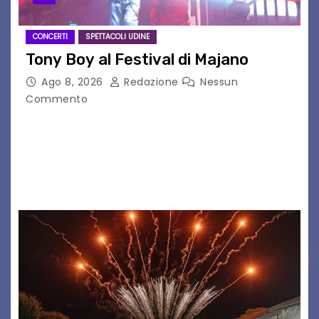
CONCERTI
SPETTACOLI UDINE
Tony Boy al Festival di Majano
Ago 8, 2026
Redazione
Nessun
Commento
Il 7 agosto 2026, il tour estivo di Tony Boy
(ragazzo del 1999 nato a Padova, il cui vero
nome è Antonio Hueber) ha fatto tappa al
Festival di Majano.…