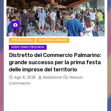
ATTIVITA' SOCIALI
ECONOMIA & MERCATO
EVENTI UDINE E PROVINCIA
Distretto del Commercio Palmarino:
grande successo per la prima festa
delle imprese del territorio
Ago 8, 2026
Redazione
Nessun
Commento
Sommariva: «Una serata che ha restituito il
valore di chi ogni giorno costruisce il Palmarino
con passione, ricerca e lavoro» PALMANOVA, 8
AGOSTO 2026 – È andata oltre ogni