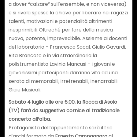
a dover “calzare” sull’ensemble, e non viceversa)
e si rivela spesso la chiave per liberare nei ragazzi
talenti, motivazioni e potenzialità altrimenti
inesprimibili. Oltreché per fare della musica
nuova, potente, imprevedibile. Assieme ai docenti
del laboratorio – Francesco Socal, Giulio Gavardi,
Rita Brancato e in via straordinaria la
polistrumentista Lavinia Mancusi – i giovani e
giovanissimi partecipanti daranno vita ad una
serata di memorabili, irrefrenabili, inenarrabili
Gioie Musicali
.
Sabato 4 luglio alle ore 6.00, la Rocca di Asolo
(TV)
farà da suggestiva cornice al tradizionale
concerto
all’alba.
Protagonista dell’appuntamento sarà il trio
d’archi formato da
Ernesto Campagnaro
al