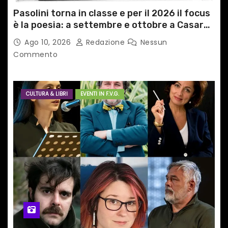
Pasolini torna in classe e per il 2026 il focus
è la poesia: a settembre e ottobre a Casarsa
(Pn) l’originale percorso per docenti delle
Ago 10, 2026
Redazione
Nessun
scuole medie e superiori
Commento
CULTURA & LIBRI
EVENTI IN F.V.G.