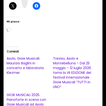
a
m
Mi piace:
C
a
r
i
Correlati
c
Asolo, Gioie Musicali:
Treviso, Asolo e
a
Maurizio Baglini in
Montebelluna – Dal 25
concerto e laboratorio
maggio – 12 luglio 2026
m
Klezmer
torna la VII EDIZIONE del
e
festival internazionale
n
Gioie Musicali “TUTTI in
UNO”
t
GIOIE MUSICALI 2025:
o
Pianoforte in scena con
i
Gioie Musicali ad Asolo