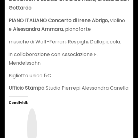
Gottardo
PIANO ITALIANO Concerto di Irene Abrigo,
violino
e
Alessandra Ammara,
pianoforte
musiche di Wolf-Ferrari, Respighi, Dallapiccola.
in collaborazione con Associazione F.
Mendelssohn
Biglietto unico 5€
Ufficio Stampa
Studio Pierrepi Alessandra Canella
Condividi:
I
n
s
t
a
g
r