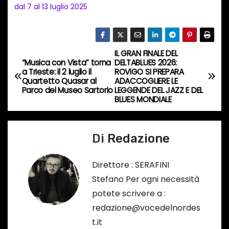
n
dal 7 al 13 luglio 2025
c
o
r
IL GRAN FINALE DEL
N
s
“Musica con Vista” torna
DELTABLUES 2026:
a Trieste: il 2 luglio il
ROVIGO SI PREPARA
a
o
Quartetto Quasar al
ADACCOGLIERE LE
Parco del Museo Sartorio
LEGGENDE DEL JAZZ E DEL
…
v
BLUES MONDIALE
i
Di
Redazione
g
a
Direttore : SERAFINI
Stefano Per ogni necessità
z
potete scrivere a :
i
redazione@vocedelnordes
t.it