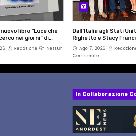
l nuovo libro “Luce che
Dall’Italia agli Stati Unit
cerco nei giorni” di
Righetto e Stacy Franc
gozzino, medico
uniscono arte, musica 
026
Redazione
Nessun
Ago 7, 2026
Redazio
i Capua
tecnologia in un nuovo
Commento
internazionale”
In Collaborazione Co