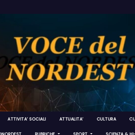
ATTIVITA’ SOCIALI
ATTUALITA’
CULTURA
CU
ONORDEST
RUBRICHE
SPORT
SCIENZA & H