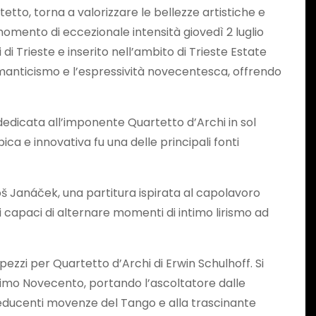
tto, torna a valorizzare le bellezze artistiche e
mento di eccezionale intensità giovedì 2 luglio
 di Trieste e inserito nell’ambito di Trieste Estate
omanticismo e l’espressività novecentesca, offrendo
edicata all’imponente Quartetto d’Archi in sol
ca e innovativa fu una delle principali fonti
oš Janáček, una partitura ispirata al capolavoro
 capaci di alternare momenti di intimo lirismo ad
ezzi per Quartetto d’Archi di Erwin Schulhoff. Si
primo Novecento, portando l’ascoltatore dalle
seducenti movenze del Tango e alla trascinante