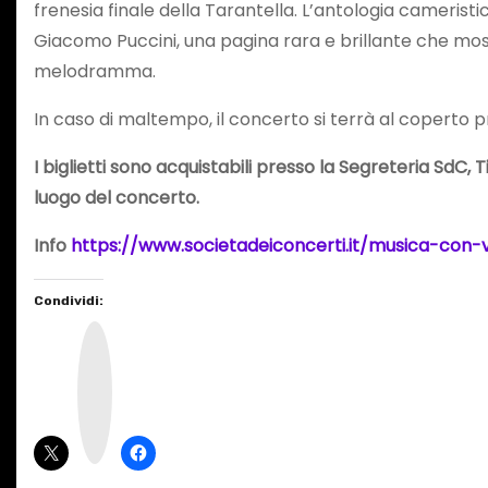
frenesia finale della Tarantella. L’antologia camerist
Giacomo Puccini, una pagina rara e brillante che most
melodramma.
In caso di maltempo, il concerto si terrà al coperto p
I biglietti sono acquistabili presso la Segreteria SdC, 
luogo del concerto.
Info
https://www.societadeiconcerti.it/musica-con-v
Condividi:
I
n
s
t
a
g
r
a
m