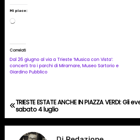
Mi piace:
C
a
r
i
Correlati
c
Dal 26 giugno al via a Trieste ‘Musica con Vista’:
a
concerti tra i parchi di Miramare, Museo Sartorio e
Giardino Pubblico
m
e
n
t
TRIESTE ESTATE ANCHE IN PIAZZA VERDI: Gli ev
N
o
sabato 4 luglio
a
i
n
v
c
Di
Redazione