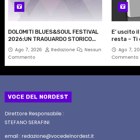
i
c
DOLOMITI BLUES&SOUL FESTIVAL
E’ uscito i
o
2026:UN TRAGUARDO STORICO
resta – Ti 
l
PER LA 25ª EDIZIONE TRA LE CIME
Angela Ra
Ago 7, 2026
Redazione
Nessun
Ago 7, 2
PATRIMONIO UNESCO
primario d
Commento
Commento
i
VOCE DEL NORDEST
Direttore Responsabile :
STEFANO SERAFINI
email : redazione@vocedelnordest.it