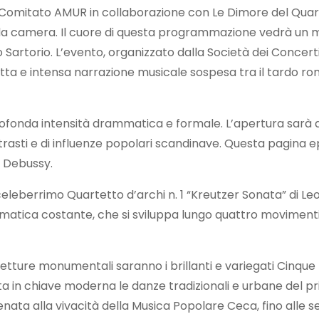
l Comitato AMUR in collaborazione con Le Dimore del Quarte
da camera. Il cuore di questa programmazione vedrà un mo
o Sartorio. L’evento, organizzato dalla Società dei Concerti
itta e intensa narrazione musicale sospesa tra il tardo r
ofonda intensità drammatica e formale. L’apertura sarà d
asti e di influenze popolari scandinave. Questa pagina epi
e Debussy.
celeberrimo Quartetto d’archi n. 1 “Kreutzer Sonata” di Le
mmatica costante, che si sviluppa lungo quattro movimenti
tture monumentali saranno i brillanti e variegati Cinque p
eta in chiave moderna le danze tradizionali e urbane del 
nata alla vivacità della Musica Popolare Ceca, fino alle 