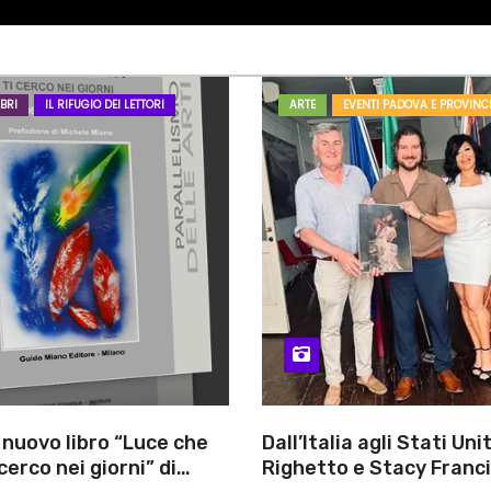
BRI
IL RIFUGIO DEI LETTORI
ARTE
EVENTI PADOVA E PROVINC
l nuovo libro “Luce che
Dall’Italia agli Stati Unit
cerco nei giorni” di
Righetto e Stacy Franc