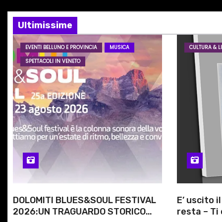
i
Ultimissime
o
EVENTI BELLUNO E PROVINCIA
MUSICA
CULTURA & LI
n
SPETTACOLI IN VENETO
e
a
r
t
i
c
DOLOMITI BLUES&SOUL FESTIVAL
E’ uscito i
o
2026:UN TRAGUARDO STORICO
resta – Ti 