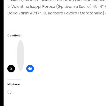
5. Valentina Iseppi Perosa (Gp Livenza Sacile) 45’14”, 6
Dalila Zanini 47’17”, 10. Barbara Favaro (Maratonella)
Condividi:
I
n
s
t
a
g
r
a
m
Mi piace:
C
a
r