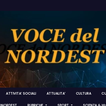
ATTIVITA’ SOCIALI
ATTUALITA’
CULTURA
CU
ONORDEST
RUBRICHE
SPORT
SCIENZA & H