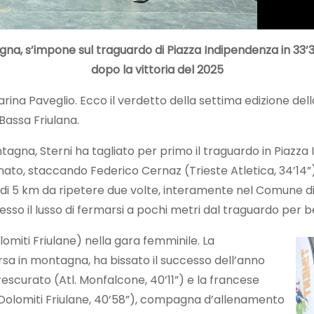
tagna, s’impone sul traguardo di Piazza Indipendenza in 33’
dopo la vittoria del 2025
rina Paveglio. Ecco il verdetto della settima edizione del
Bassa Friulana.
ontagna, Sterni ha tagliato per primo il traguardo in Piaz
ato, staccando Federico Cernaz (Trieste Atletica, 34’14”),
o di 5 km da ripetere due volte, interamente nel Comune d
oncesso il lusso di fermarsi a pochi metri dal traguardo pe
omiti Friulane) nella gara femminile. La
rsa in montagna, ha bissato il successo dell’anno
Frescurato (Atl. Monfalcone, 40’11”) e la francese
. Dolomiti Friulane, 40’58”), compagna d’allenamento