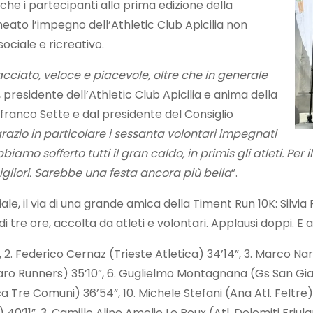
che i partecipanti alla prima edizione della
eato l’impegno dell’Athletic Club Apicilia non
ociale e ricreativo.
cciato, veloce e piacevole, oltre che in generale
esidente dell’Athletic Club Apicilia e anima della
nfranco Sette e dal presidente del Consiglio
razio in particolare i sessanta volontari impegnati
amo sofferto tutti il gran caldo, in primis gli atleti. Per 
liori. Sarebbe una festa ancora più bella
”.
iciale, il via di una grande amica della Timent Run 10K: Silv
 tre ore, accolta da atleti e volontari. Applausi doppi. E 
, 2. Federico Cernaz (Trieste Atletica) 34’14”, 3. Marco Nar
aro Runners) 35’10”, 6. Guglielmo Montagnana (Gs San Gia
ca Tre Comuni) 36’54”, 10. Michele Stefani (Ana Atl. Feltre)
40’11”, 3. Camille Aline Amelie Le Roux (Atl. Dolomiti Friul