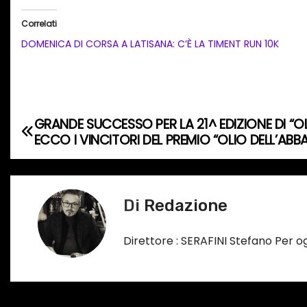
i
Correlati
c
DOMENICA DI CORSA A LATISANA: C’È LA TIMENT RUN 10K
a
m
e
n
GRANDE SUCCESSO PER LA 21^ EDIZIONE DI “OL
N
t
ECCO I VINCITORI DEL PREMIO “OLIO DELL’ABB
o
a
i
v
n
Di
Redazione
c
i
o
g
Direttore : SERAFINI Stefano Per 
r
s
a
o
z
…