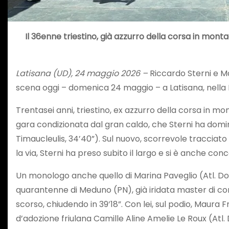
Il 36enne triestino, già azzurro della corsa in mon
Latisana (UD), 24 maggio 2026 –
Riccardo Sterni e Ma
scena oggi – domenica 24 maggio – a Latisana, nella 
Trentasei anni, triestino, ex azzurro della corsa in m
gara condizionata dal gran caldo, che Sterni ha domin
Timaucleulis, 34’40”). Sul nuovo, scorrevole tracciat
la via, Sterni ha preso subito il largo e si è anche c
Un monologo anche quello di Marina Paveglio (Atl. Dol
quarantenne di Meduno (PN), già iridata master di co
scorso, chiudendo in 39’18”. Con lei, sul podio, Maura 
d’adozione friulana Camille Aline Amelie Le Roux (Atl