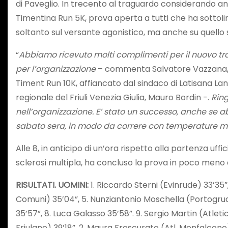
di Paveglio. In trecento al traguardo considerando an
Timentina Run 5K, prova aperta a tutti che ha sottolin
soltanto sul versante agonistico, ma anche su quello s
“
Abbiamo ricevuto molti complimenti per il nuovo tra
per l’organizzazione
– commenta Salvatore Vazzana, pr
Timent Run 10K, affiancato dal sindaco di Latisana La
regionale del Friuli Venezia Giulia, Mauro Bordin -.
Ring
nell’organizzazione. E’ stato un successo, anche se abbi
sabato sera, in modo da correre con temperature mig
Alle 8, in anticipo di un’ora rispetto alla partenza uff
sclerosi multipla, ha concluso la prova in poco meno di
RISULTATI. UOMINI:
1. Riccardo Sterni (Evinrude) 33’35”
Comuni) 35’04”, 5. Nunziantonio Moschella (Portogru
35’57”, 8. Luca Galasso 35’58”. 9. Sergio Martin (Atleti
Friulane) 39’18”, 2. Maura Frescurato (Atl. Monfalcone) 