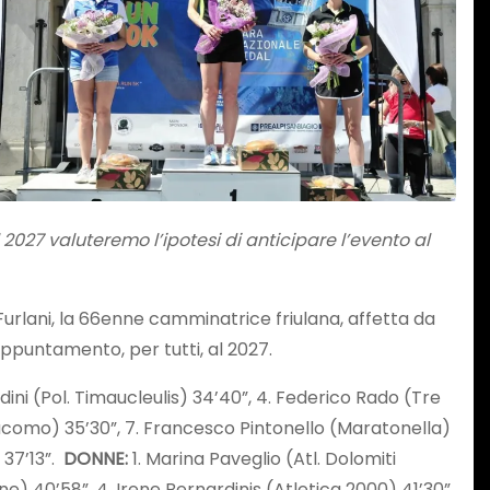
il 2027 valuteremo l’ipotesi di anticipare l’evento al
ia Furlani, la 66enne camminatrice friulana, affetta da
appuntamento, per tutti, al 2027.
dini (Pol. Timaucleulis) 34’40”, 4. Federico Rado (Tre
como) 35’30”, 7. Francesco Pintonello (Maratonella)
 37’13”.
DONNE:
1. Marina Paveglio (Atl. Dolomiti
ane) 40’58”, 4. Irene Bernardinis (Atletica 2000) 41’30”,