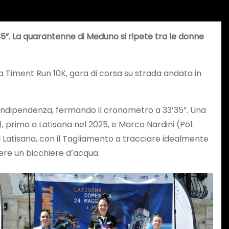
35”. La quarantenne di Meduno si ripete tra le donne
la Timent Run 10K, gara di corsa su strada andata in
za Indipendenza, fermando il cronometro a 33’35”. Una
 primo a Latisana nel 2025, e Marco Nardini (Pol.
i Latisana, con il Tagliamento a tracciare idealmente
r bere un bicchiere d’acqua.