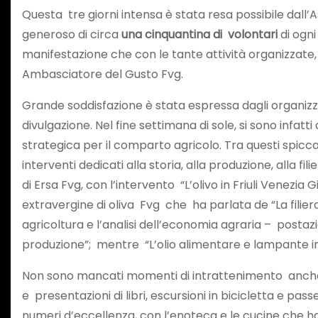
Questa tre giorni intensa è stata resa possibile dal
generoso di circa
una cinquantina di volontari
di ogni
manifestazione che con le tante attività organizzate,
Ambasciatore del Gusto Fvg.
Grande soddisfazione è stata espressa dagli organizz
divulgazione. Nel fine settimana di sole, si sono infatt
strategica per il comparto agricolo. Tra questi spicca
interventi dedicati alla storia, alla produzione, alla 
di Ersa Fvg, con l’intervento “L’olivo in Friuli Venezi
extravergine di oliva Fvg che ha parlata de “La filiera
agricoltura e l’analisi dell’economia agraria – postazi
produzione”; mentre “L’olio alimentare e lampante i
Non sono mancati momenti di intrattenimento anche per i
e presentazioni di libri, escursioni in bicicletta e p
numeri d’eccellenza, con l’enoteca e le cucine che ha