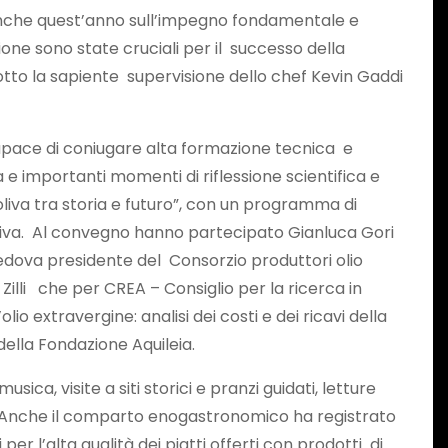
e anche quest’anno sull’impegno fondamentale e
one sono state cruciali per il successo della
otto la sapiente supervisione dello chef Kevin Gaddi
capace di coniugare alta formazione tecnica e
ra e importanti momenti di riflessione scientifica e
oliva tra storia e futuro”, con un programma di
di oliva. Al convegno hanno partecipato Gianluca Gori
a Vedova presidente del Consorzio produttori olio
Zilli che per CREA – Consiglio per la ricerca in
o extravergine: analisi dei costi e dei ricavi della
ella Fondazione Aquileia.
a, visite a siti storici e pranzi guidati, letture
età. Anche il comparto enogastronomico ha registrato
 l’alta qualità dei piatti offerti con prodotti di