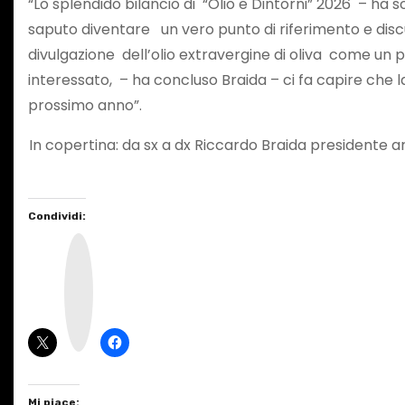
“Lo splendido bilancio di “Olio e Dintorni” 2026 – h
saputo diventare un vero punto di riferimento e discu
divulgazione dell’olio extravergine di oliva come 
interessato, – ha concluso Braida – ci fa capire che 
prossimo anno”.
In copertina: da sx a dx Riccardo Braida presidente 
Condividi:
I
n
s
t
a
g
r
a
m
Mi piace: