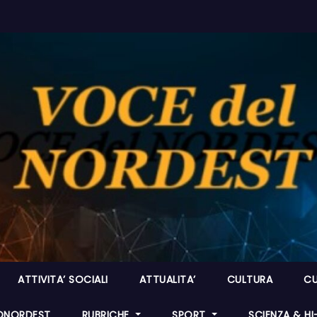
ATTIVITA’ SOCIALI
ATTUALITA’
CULTURA
CU
ONORDEST
RUBRICHE
SPORT
SCIENZA & H