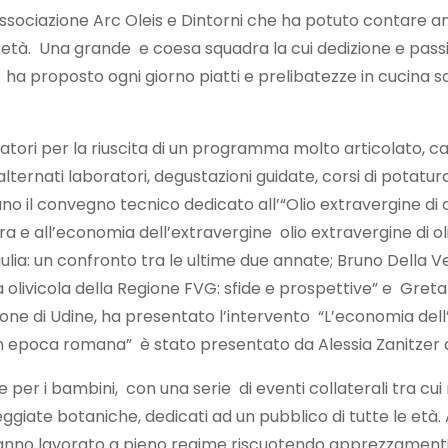
l’Associazione Arc Oleis e Dintorni che ha potuto contar
 età. Una grande e coesa squadra la cui dedizione e passi
 ha proposto ogni giorno piatti e prelibatezze in cucina s
atori per la riuscita di un programma molto articolato, 
i alternati laboratori, degustazioni guidate, corsi di potatu
no il convegno tecnico dedicato all’“Olio extravergine di 
filiera e all’economia dell’extravergine olio extravergine 
a Giulia: un confronto tra le ultime due annate; Bruno Dell
 olivicola della Regione FVG: sfide e prospettive” e Greta 
one di Udine, ha presentato l’intervento “L’economia dell’oli
n epoca romana” è stato presentato da Alessia Zanitzer d
 bambini, con una serie di eventi collaterali tra cui music
asseggiate botaniche, dedicati ad un pubblico di tutte le 
nno lavorato a pieno regime riscuotendo apprezzamenti per