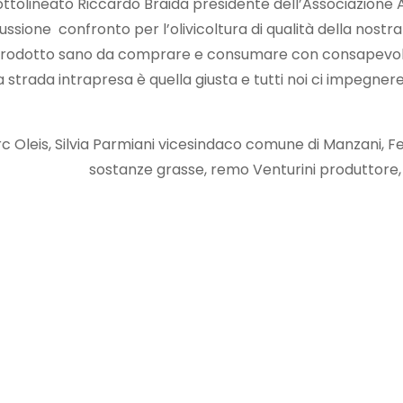
a sottolineato Riccardo Braida presidente dell’Associazio
ssione confronto per l’olivicoltura di qualità della nostr
un prodotto sano da comprare e consumare con consapevol
la strada intrapresa è quella giusta e tutti noi ci impegn
arc Oleis, Silvia Parmiani vicesindaco comune di Manzani,
sostanze grasse, remo Venturini produttore, 