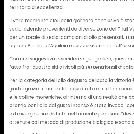
territorio di eccellenza.
Il vero momento clou della giornata conclusiva è stat
sedici aziende provenienti da diverse zone del Friuli V
per un totale di sedici campioni di olio presentati. Tu
agrario Paolino d’Aquileia e successivamente all’assa
Con una suggestiva coincidenza geografica, quest’anno i
fatto fra i quattro siti olivicoli più settentrionali d’Italia
Per la categoria dell’olio dalgusto delicato la vittoria
giudici grazie a “un profilo equilibrato e a ottime sens
e le colline moreniche, all’interno di una realtà che co
premio per l’olio dal gusto intenso è stato invece, c
extravergine si è distinto nettamente per i suoi “descr
ottenute col metodo di produzione biologico e sono sta