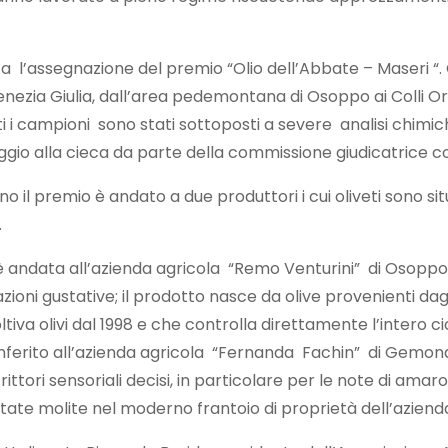
a l’assegnazione del premio “Olio dell’Abbate – Maseri “. 
enezia Giulia, dall’area pedemontana di Osoppo ai Colli Ori
tti i campioni sono stati sottoposti a severe analisi chimic
ggio alla cieca da parte della commissione giudicatrice c
l premio è andato a due produttori i cui oliveti sono situati
.
 è andata all’azienda agricola “Remo Venturini” di Osoppo, i
azioni gustative; il prodotto nasce da olive provenienti dagl
ltiva olivi dal 1998 e che controlla direttamente l’intero c
onferito all’azienda agricola “Fernanda Fachin” di Gemona 
ittori sensoriali decisi, in particolare per le note di amar
te molite nel moderno frantoio di proprietà dell’azienda, c