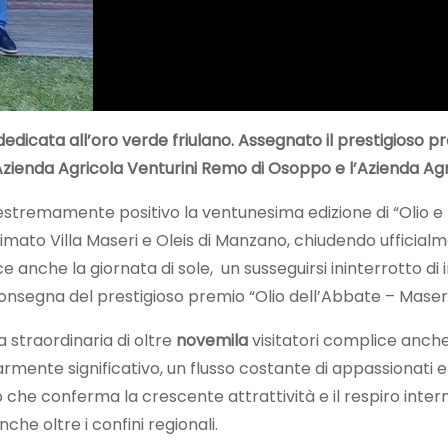
edicata all’oro verde friulano. Assegnato il prestigioso p
: l’Azienda Agricola Venturini Remo di Osoppo e l’Azienda A
stremamente positivo la ventunesima edizione di “Olio e D
 animato Villa Maseri e Oleis di Manzano, chiudendo uffici
 anche la giornata di sole, un susseguirsi ininterrotto di 
consegna del prestigioso premio “Olio dell’Abbate – Maseri
 straordinaria di oltre
novemila
visitatori complice anche
armente significativo, un flusso costante di appassionati e
tato che conferma la crescente attrattività e il respiro inte
e oltre i confini regionali.