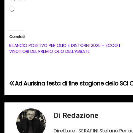
C
a
r
i
Correlati
c
BILANCIO POSITIVO PER OLIO E DINTORNI 2025 – ECCO I
a
VINCITORI DEL PREMIO OLIO DELL’ABBATE
m
e
n
N
Ad Aurisina festa di fine stagione dello SCI 
t
o
a
i
v
n
Di
Redazione
c
i
o
g
Direttore : SERAFINI Stefano Per 