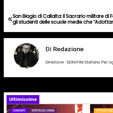
n
t
N
San Biagio di Callalta: Il Sacrario militare d
o
gli studenti delle scuole medie che “Adott
a
i
n
v
c
i
o
Di
Redazione
r
g
s
Direttore : SERAFINI Stefano Per 
a
o
…
z
i
o
Ultimissime
n
CONCERTI
SPETTACOLI UDINE
ATTIVITA' SOC