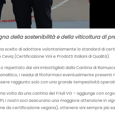
gna della sostenibilità e della viticoltura di p
na ha scelto di adottare volontariamente lo standard di cer
eviq (Certificazione Vini e Prodotti Italiani di Qualità).
 rispettato dai vini imbottigliati dalla Cantina di Ramusce
analitico, i residui di fitofarmaci eventualmente presenti n
ssere raggiunto solo con una grande tempestività operativa
a volta da una cantina del Friuli VG – aggiunge con orgogl
I, i nostri soci assicurano una maggiore attenzione in vi
e da certificazione vegana), ottenere vini sempre più sal