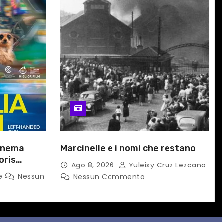
cinema
Marcinelle e i nomi che restano
oris
Ago 8, 2026
Yuleisy Cruz Lezcano
A A TAIPEI
ne
Nessun
Nessun Commento