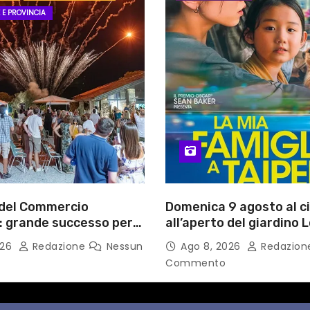
 E PROVINCIA
 del Commercio
Domenica 9 agosto al 
: grande successo per
all’aperto del giardino L
esta delle imprese del
Fortuna LA MIA FAMIGLI
026
Redazione
Nessun
Ago 8, 2026
Redazio
Commento