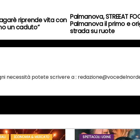
Palmanova, STREEAT FOOD
i Fagarè riprende vita con
Palmanova il primo e or
ano un caduto”
strada su ruote
ogni necessità potete scrivere a : redazione@vocedelnorde
IALI
ECONOMIA & MERCATO
SPETTACOLI UDINE