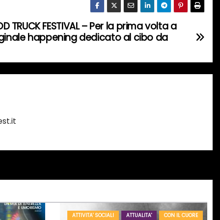
 TRUCK FESTIVAL – Per la prima volta a
iginale happening dedicato al cibo da
st.it
ATTIVITA' SOCIALI
ATTUALITA'
CON IL CUORE