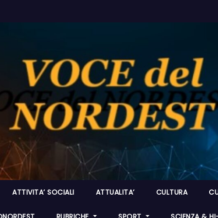
ATTIVITA’ SOCIALI
ATTUALITA’
CULTURA
CU
ONORDEST
RUBRICHE
SPORT
SCIENZA & H