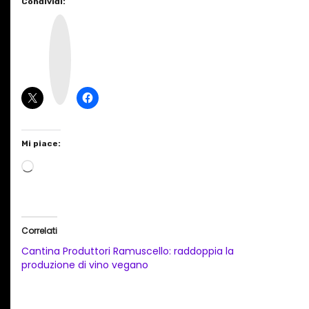
Condividi:
I
n
s
t
a
g
r
a
m
Mi piace:
C
a
r
i
Correlati
c
Cantina Produttori Ramuscello: raddoppia la
a
produzione di vino vegano
m
e