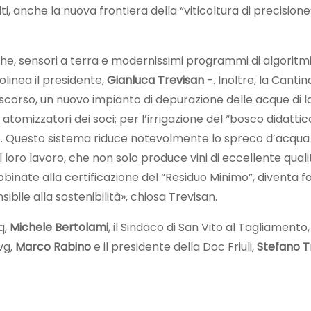
lti, anche la nuova frontiera della “viticoltura di precision
iche, sensori a terra e modernissimi programmi di algoritmi
tolinea il presidente,
Gianluca Trevisan
-. Inoltre, la Canti
 scorso, un nuovo impianto di depurazione delle acque di l
 atomizzatori dei soci; per l’irrigazione del “bosco didatti
e. Questo sistema riduce notevolmente lo spreco d’acqua e
 del loro lavoro, che non solo produce vini di eccellente qu
bbinate alla certificazione del “Residuo Minimo”, diventa f
bile alla sostenibilità», chiosa Trevisan.
q,
Michele Bertolami
, il Sindaco di San Vito al Tagliamento
Fvg,
Marco Rabino
e il presidente della Doc Friuli,
Stefano T