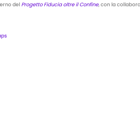
terno del
Progetto Fiducia oltre il Confine
,
con la collabor
aps