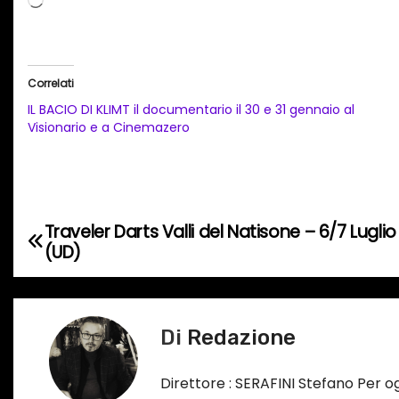
a
r
i
Correlati
c
IL BACIO DI KLIMT il documentario il 30 e 31 gennaio al
a
Visionario e a Cinemazero
m
e
n
t
Traveler Darts Valli del Natisone – 6/7 Lugli
N
o
(UD)
a
i
n
v
c
Di
Redazione
i
o
r
g
Direttore : SERAFINI Stefano Per 
s