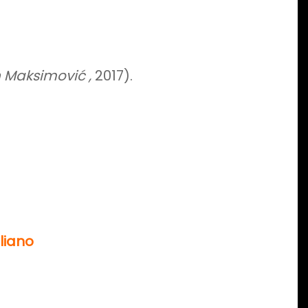
 Maksimović ,
2017).
taliano