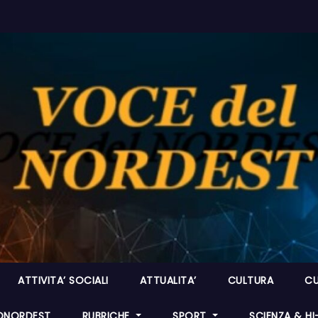
ATTIVITA’ SOCIALI
ATTUALITA’
CULTURA
CU
ONORDEST
RUBRICHE
SPORT
SCIENZA & H