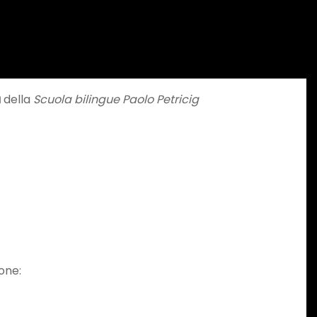
a
della
Scuola bilingue Paolo Petricig
ione: