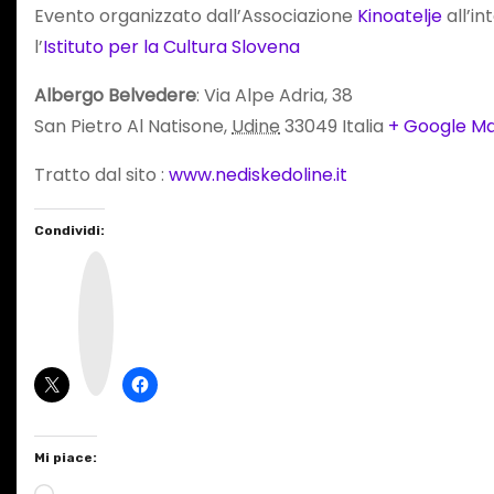
Evento organizzato dall’Associazione
Kinoatelje
all’in
l’
Istituto per la Cultura Slovena
Albergo Belvedere
: Via Alpe Adria, 38
San Pietro Al Natisone,
Udine
33049 Italia
+ Google M
Tratto dal sito :
www.nediskedoline.it
Condividi:
I
n
s
t
a
g
r
a
m
Mi piace:
C