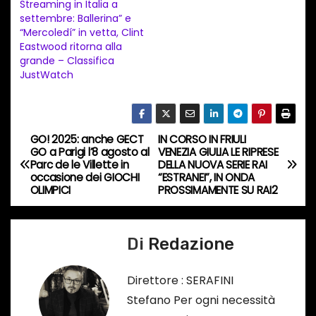
Streaming in Italia a
settembre: Ballerina” e
o
“Mercoledí” in vetta, Clint
i
Eastwood ritorna alla
n
grande – Classifica
JustWatch
c
o
r
s
GO! 2025: anche GECT
IN CORSO IN FRIULI
N
GO a Parigi l’8 agosto al
VENEZIA GIULIA LE RIPRESE
o
Parc de le Villette in
DELLA NUOVA SERIE RAI
a
…
occasione dei GIOCHI
“ESTRANEI”, IN ONDA
OLIMPICI
PROSSIMAMENTE SU RAI2
v
i
Di
Redazione
g
Direttore : SERAFINI
a
Stefano Per ogni necessità