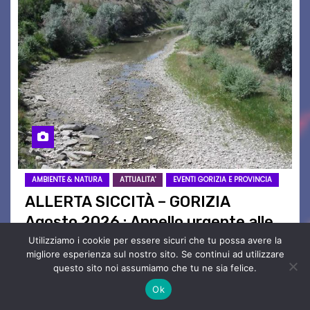
AMBIENTE & NATURA
ATTUALITA'
EVENTI GORIZIA E PROVINCIA
ALLERTA SICCITÀ – GORIZIA
Agosto 2026 : Appello urgente alle
Autorità competenti
Utilizziamo i cookie per essere sicuri che tu possa avere la
migliore esperienza sul nostro sito. Se continui ad utilizzare
Ago 5, 2026
Redazione
Nessun
questo sito noi assumiamo che tu ne sia felice.
Commento
Ok
Legambiente Gorizia APS e Legambiente