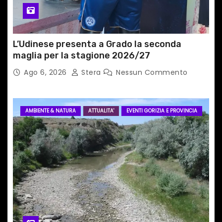
l
i
L’Udinese presenta a Grado la seconda
maglia per la stagione 2026/27
Ago 6, 2026
Stera
Nessun Commento
AMBIENTE & NATURA
ATTUALITA'
EVENTI GORIZIA E PROVINCIA