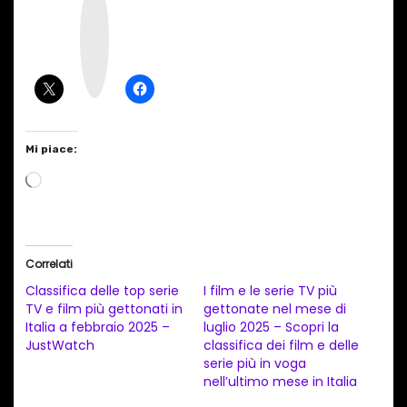
n
s
t
a
g
r
a
m
Mi piace:
C
a
r
i
Correlati
c
Classifica delle top serie
I film e le serie TV più
a
TV e film più gettonati in
gettonate nel mese di
Italia a febbraio 2025 –
luglio 2025 – Scopri la
m
JustWatch
classifica dei film e delle
e
serie più in voga
n
nell’ultimo mese in Italia
t