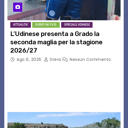
ATTUALITA'
EVENTI IN F.V.G.
SPECIALE UDINESE
L’Udinese presenta a Grado la
seconda maglia per la stagione
2026/27
Ago 6, 2026
Stera
Nessun Commento
GRADO – È stata la splendida cornice di Grado
a ospitare la presentazione della nuova
seconda maglia dell’Udinese per la stagione
2026/27. Un evento che ha richiamato
istituzioni, addetti ai…