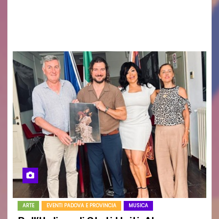
uscito il libro di poesie e fotografie: LUCE CHE
RESTA – TI CERCO NEI GIORNI di ANGELA
RAGOZZINO Pubblicato il libro di poesie “Luce…
ARTE
EVENTI PADOVA E PROVINCIA
MUSICA