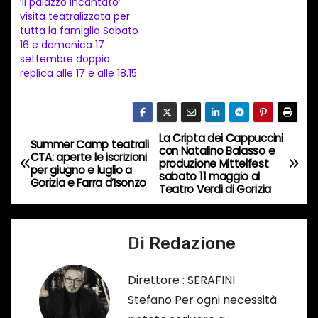
‘Il palazzo incantato’
visita teatralizzata per
o
tutta la famiglia Sabato
i
16 e domenica 17
n
settembre doppia
replica alle 17 e alle 18.15
c
o
r
s
La Cripta dei Cappuccini
N
Summer Camp teatrali
con Natalino Balasso e
o
CTA: aperte le iscrizioni
produzione Mittelfest
a
per giugno e luglio a
…
sabato 11 maggio al
Gorizia e Farra d’Isonzo
Teatro Verdi di Gorizia
v
i
Di
Redazione
g
Direttore : SERAFINI
a
Stefano Per ogni necessità