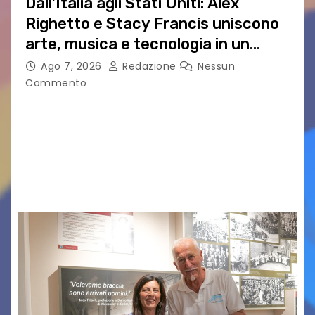
Dall’Italia agli Stati Uniti: Alex
Righetto e Stacy Francis uniscono
arte, musica e tecnologia in un
nuovo progetto internazionale”
Ago 7, 2026
Redazione
Nessun
Commento
Vigonza (Padova), 7 agosto 2026 – Arte
contemporanea, musica internazionale, Made
in Italy e nuove generazioni si sono incontrati
oggi a Vigonza in occasione di un importante
confronto istituzionale dedicato…