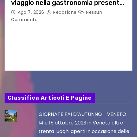
viaggio nella gastronomia presente
nei film di Hayao Miyazaki!
Ago 7, 2026
Redazione
Nessun
Commento
UDINE – Continuano anche nel mese di agosto
al Visio Garden Yatai gli appuntamenti con la
cucina e la cultura giapponese a cura dello
chef giappo-italiano Sai Fukayama. Lunedì 10…
Classifica Articoli E Pagine
GIORNATE FAI D’AUTUNNO - VENETO -
14 e 15 ottobre 2023 in Veneto oltre
trenta luoghi aperti in occasione delle