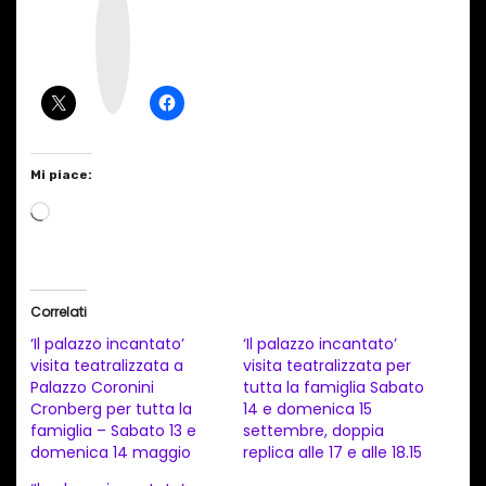
n
s
t
a
g
r
a
m
Mi piace:
C
a
r
i
Correlati
c
‘Il palazzo incantato’
‘Il palazzo incantato’
a
visita teatralizzata a
visita teatralizzata per
Palazzo Coronini
tutta la famiglia Sabato
m
Cronberg per tutta la
14 e domenica 15
e
famiglia – Sabato 13 e
settembre, doppia
n
domenica 14 maggio
replica alle 17 e alle 18.15
t