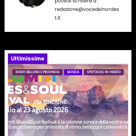
potete scrivere a :
z
redazione@vocedelnordes
i
t.it
o
n
e
Ultimissime
a
EVENTI BELLUNO E PROVINCIA
MUSICA
SPETTACOLI IN VENETO
r
t
i
c
o