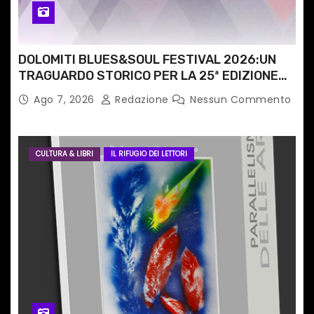
l
i
DOLOMITI BLUES&SOUL FESTIVAL 2026:UN
TRAGUARDO STORICO PER LA 25ª EDIZIONE
TRA LE CIME PATRIMONIO UNESCO
Ago 7, 2026
Redazione
Nessun Commento
CULTURA & LIBRI
IL RIFUGIO DEI LETTORI