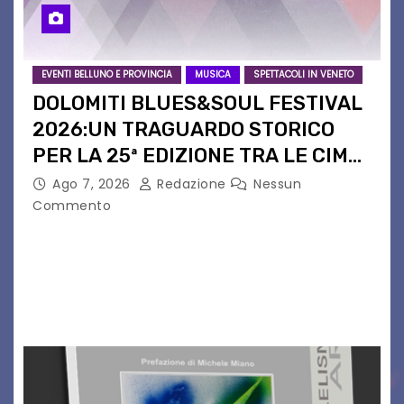
EVENTI BELLUNO E PROVINCIA
MUSICA
SPETTACOLI IN VENETO
DOLOMITI BLUES&SOUL FESTIVAL
2026:UN TRAGUARDO STORICO
PER LA 25ª EDIZIONE TRA LE CIME
PATRIMONIO UNESCO
Ago 7, 2026
Redazione
Nessun
Commento
Il Dolomiti Blues&Soul Festival celebra nel 2026
un traguardo leggendario: la sua 25ª edizione.
Un quarto di secolo di grande musica che torna
a far vibrare il cuore delle Dolomiti…