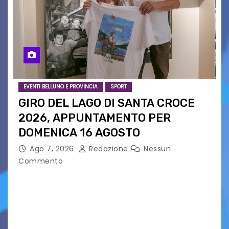
EVENTI BELLUNO E PROVINCIA
SPORT
GIRO DEL LAGO DI SANTA CROCE
2026, APPUNTAMENTO PER
DOMENICA 16 AGOSTO
Ago 7, 2026
Redazione
Nessun
Commento
Presentato ufficialmente l’evento solidaristico
proposto dal Comitato Alpago 2 Ruote &
Solidarietà, il cui ricavato andrà a Via di Natale,
Associazione Cucchini e Alpago Solidale. Sulla