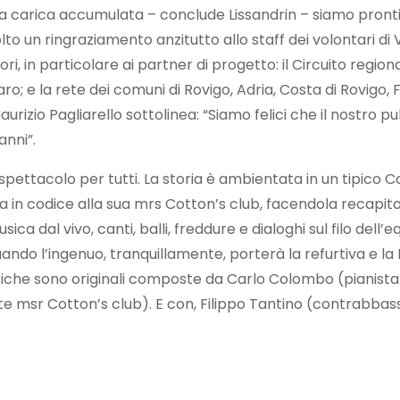
 la carica accumulata – conclude Lissandrin – siamo pronti
to un ringraziamento anzitutto allo staff dei volontari di Vi
itori, in particolare ai partner di progetto: il Circuito regi
; e la rete dei comuni di Rovigo, Adria, Costa di Rovigo, F
 Maurizio Pagliarello sottolinea: “Siamo felici che il nostro
anni”.
 spettacolo per tutti. La storia è ambientata in un tipico
ra in codice alla sua mrs Cotton’s club, facendola recapit
sica dal vivo, canti, balli, freddure e dialoghi sul filo del
uando l’ingenuo, tranquillamente, porterà la refurtiva e la
usiche sono originali composte da Carlo Colombo (pianista 
lante msr Cotton’s club). E con, Filippo Tantino (contrabba