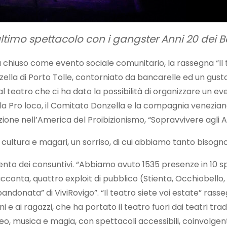
’ultimo spettacolo con i gangster Anni 20 de
uso come evento sociale comunitario, la rassegna “Il tea
onzella di Porto Tolle, contorniato da bancarelle ed un g
 al teatro che ci ha dato la possibilità di organizzare un e
to la Pro loco, il Comitato Donzella e la compagnia venezia
one nell’America del Proibizionismo, “Sopravvivere agli A
cultura e magari, un sorriso, di cui abbiamo tanto bisogno”.
omento dei consuntivi. “Abbiamo avuto 1535 presenze in 10 s
cconta, quattro exploit di pubblico (Stienta, Occhiobello,
ndonata” di ViviRovigo”. “Il teatro siete voi estate” rasseg
 e ai ragazzi, che ha portato il teatro fuori dai teatri tradi
o, musica e magia, con spettacoli accessibili, coinvolgent