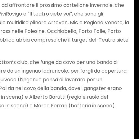
 ad affrontare il prossimo cartellone invernale, che
viRovigo e “Il teatro siete voi”, che sono gli
onale multidisciplinare Arteven, Mic e Regione Veneto, la
rassinelle Polesine, Occhiobello, Porto Tolle, Porto
 pubblico abbia compreso che il target del ‘Teatro siete
 Cotton’s club, che funge da covo per una banda di
are da un ingenuo ladruncolo, per fargli da copertura,
l’equivoco (l’ingenuo pensa di lavorare per un
 Polizia nel covo della banda, dove i gangster erano
in scena) e Alberto Barutti (regia e ruolo del
sso in scena) e Marco Ferrari (batteria in scena).