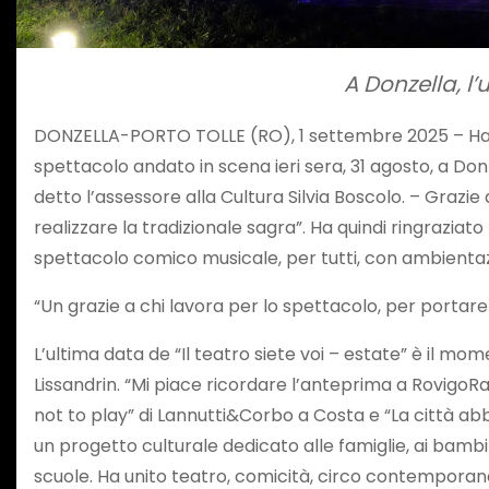
A Donzella, l
DONZELLA-PORTO TOLLE (RO), 1 settembre 2025 – Ha chi
spettacolo andato in scena ieri sera, 31 agosto, a D
detto l’assessore alla Cultura Silvia Boscolo. – Grazie
realizzare la tradizionale sagra”. Ha quindi ringrazia
spettacolo comico musicale, per tutti, con ambientazi
“Un grazie a chi lavora per lo spettacolo, per portare 
L’ultima data de “Il teatro siete voi – estate” è il m
Lissandrin. “Mi piace ricordare l’anteprima a RovigoRa
not to play” di Lannutti&Corbo a Costa e “La città abba
un progetto culturale dedicato alle famiglie, ai bambini
scuole. Ha unito teatro, comicità, circo contemporane