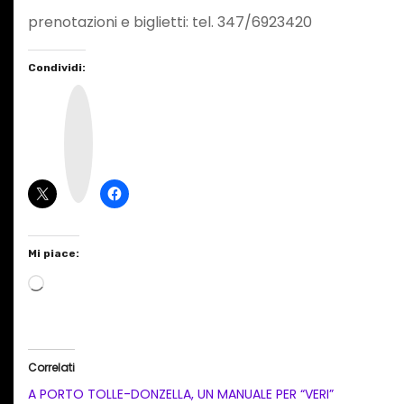
prenotazioni e biglietti: tel. 347/6923420
Condividi:
I
n
s
t
a
g
r
a
m
Mi piace:
C
a
r
i
Correlati
c
A PORTO TOLLE-DONZELLA, UN MANUALE PER “VERI”