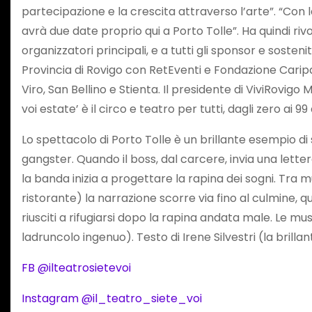
partecipazione e la crescita attraverso l’arte”. “Con
avrà due date proprio qui a Porto Tolle”. Ha quindi rivol
organizzatori principali, e a tutti gli sponsor e sosten
Provincia di Rovigo con RetEventi e Fondazione Cariparo
Viro, San Bellino e Stienta. Il presidente di ViviRovigo
voi estate’ è il circo e teatro per tutti, dagli zero ai 99 
Lo spettacolo di Porto Tolle è un brillante esempio di
gangster. Quando il boss, dal carcere, invia una lette
la banda inizia a progettare la rapina dei sogni. Tra mu
ristorante) la narrazione scorre via fino al culmine, q
riusciti a rifugiarsi dopo la rapina andata male. Le m
ladruncolo ingenuo). Testo di Irene Silvestri (la bril
FB @ilteatrosietevoi
Instagram @il_teatro_siete_voi