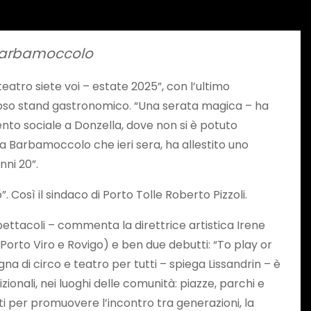
i Barbamoccolo
tro siete voi – estate 2025”, con l’ultimo
ustoso stand gastronomico. “Una serata magica – ha
vento sociale a Donzella, dove non si è potuto
na Barbamoccolo che ieri sera, ha allestito uno
nni 20”.
 Così il sindaco di Porto Tolle Roberto Pizzoli.
pettacoli – commenta la direttrice artistica Irene
 Porto Viro e Rovigo) e ben due debutti: “To play or
na di circo e teatro per tutti – spiega Lissandrin – è
zionali, nei luoghi delle comunità: piazze, parchi e
i per promuovere l’incontro tra generazioni, la