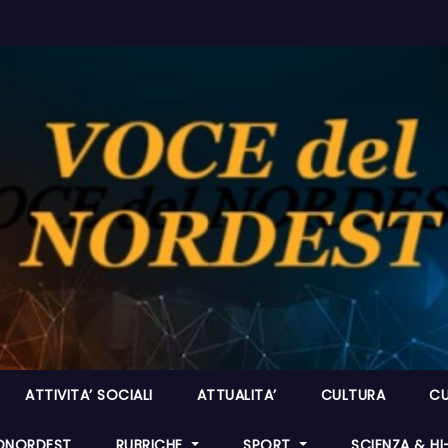
ATTIVITA’ SOCIALI
ATTUALITA’
CULTURA
CU
ONORDEST
RUBRICHE
SPORT
SCIENZA & H