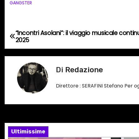
a
GANGSTER
m
e
n
“Incontri Asolani”: il viaggio musicale conti
N
t
2025
o
a
i
v
n
Di
Redazione
c
i
o
g
Direttore : SERAFINI Stefano Per 
r
s
a
o
z
…
i
Ultimissime