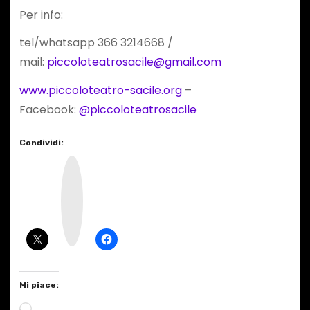
Per info:
tel/whatsapp 366 3214668 /
mail:
piccoloteatrosacile@gmail.com
www.piccoloteatro-sacile.org
–
Facebook:
@piccoloteatrosacile
Condividi:
I
n
s
t
a
g
r
a
m
Mi piace:
C