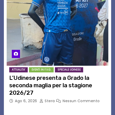
ATTUALITA'
EVENTI IN F.V.G.
SPECIALE UDINESE
L’Udinese presenta a Grado la
seconda maglia per la stagione
2026/27
Ago 6, 2026
Stera
Nessun Commento
GRADO – È stata la splendida cornice di Grado
a ospitare la presentazione della nuova