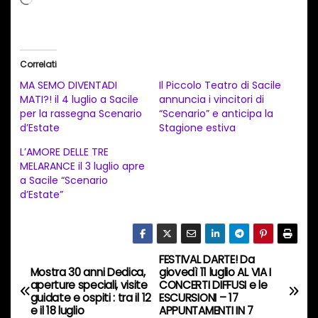
a
r
i
Correlati
c
MA SEMO DIVENTADI
Il Piccolo Teatro di Sacile
a
MATI?! il 4 luglio a Sacile
annuncia i vincitori di
per la rassegna Scenario
“Scenario” e anticipa la
m
d’Estate
Stagione estiva
e
L’AMORE DELLE TRE
n
MELARANCE il 3 luglio apre
t
a Sacile “Scenario
d’Estate”
o
i
n
c
FESTIVAL DARTE! Da
N
Mostra 30 anni Dedica,
giovedì 11 luglio AL VIA I
o
aperture speciali, visite
CONCERTI DIFFUSI e le
a
r
guidate e ospiti : tra il 12
ESCURSIONI – 17
e il 18 luglio
APPUNTAMENTI IN 7
s