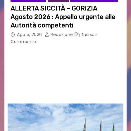
ALLERTA SICCITÀ – GORIZIA
Agosto 2026 : Appello urgente alle
Autorità competenti
Ago 5, 2026
Redazione
Nessun
Commento
Legambiente Gorizia APS e Legambiente
Monfalcone APS “Circolo Ignazio Zanutto”
desiderano attirare l’attenzione della
cittadinanza e delle Autorità competenti sulla
grave siccità che sta colpendo non solo le
campagne e…