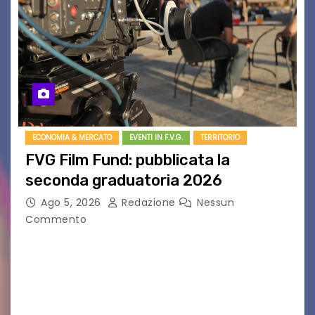
ECONOMIA & MERCATO
EVENTI IN F.V.G.
TERRITORIO
FVG Film Fund: pubblicata la
seconda graduatoria 2026
Ago 5, 2026
Redazione
Nessun
Commento
Aperta la terza e ultima call dell’anno per le
produzioni audiovisive Online gli esiti della
seconda finestra del Film Fund promosso dalla
Friuli Venezia Giulia Film Commission –