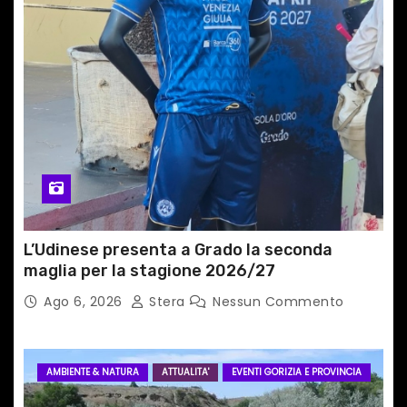
t
i
c
o
l
i
L’Udinese presenta a Grado la seconda
maglia per la stagione 2026/27
Ago 6, 2026
Stera
Nessun Commento
AMBIENTE & NATURA
ATTUALITA'
EVENTI GORIZIA E PROVINCIA