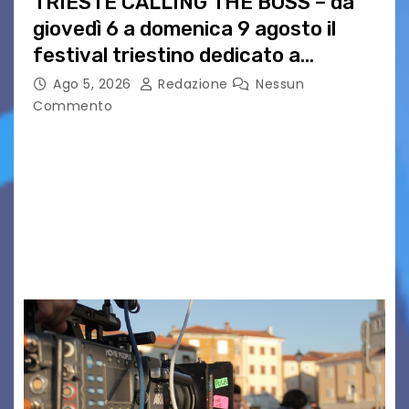
TRIESTE CALLING THE BOSS – da
giovedì 6 a domenica 9 agosto il
festival triestino dedicato a
Springsteen
Ago 5, 2026
Redazione
Nessun
Commento
TRIESTE CALLING THE BOSS 2026
Quattordicesima Edizione Dal 6 al 9 agosto 2026
PIAZZA VERDI, SARTORIO, SAN GIUSTO,
AUSONIA… BLOOD BROTHERS, LOVESICK DUO,
BOUND FOR GLORY, RENATO TAMMI, ANTHONY
BASSO,…