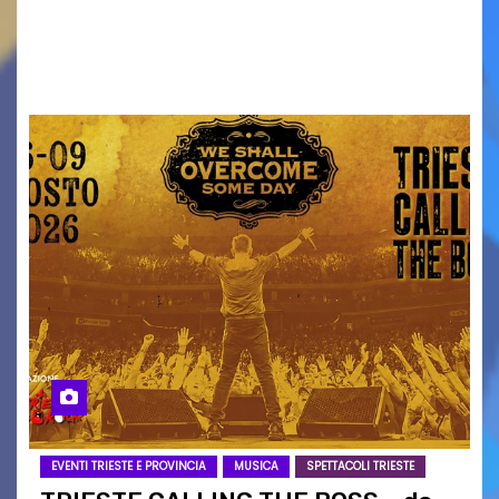
Torna il servizio di trasporto notturno dedicato
ai collegamenti con i principali locali di
intrattenimento di…
EVENTI TRIESTE E PROVINCIA
MUSICA
SPETTACOLI TRIESTE