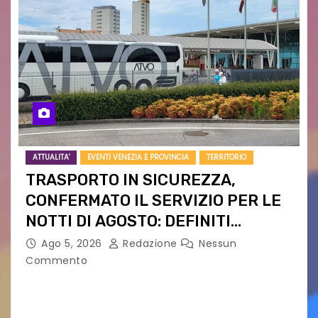
ATTUALITA'
EVENTI VENEZIA E PROVINCIA
TERRITORIO
TRASPORTO IN SICUREZZA,
CONFERMATO IL SERVIZIO PER LE
NOTTI DI AGOSTO: DEFINITI
PERCORSI, FERMATE E ORARIO
Ago 5, 2026
Redazione
Nessun
Commento
Venerdì 7 agosto la prima corsa, obiettivo
ridurre i rischi legati agli spostamenti notturni