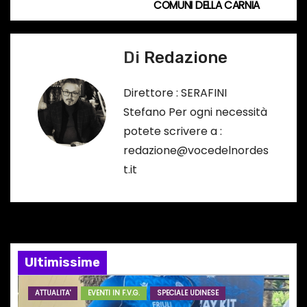
v
COMUNI DELLA CARNIA
o
i
…
Di
Redazione
g
a
Direttore : SERAFINI
Stefano Per ogni necessità
z
potete scrivere a :
i
redazione@vocedelnordes
t.it
o
n
e
Ultimissime
a
r
ATTUALITA'
EVENTI IN F.V.G.
SPECIALE UDINESE