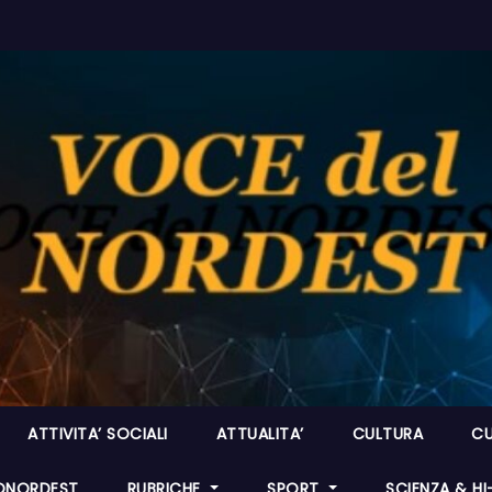
ATTIVITA’ SOCIALI
ATTUALITA’
CULTURA
CU
ONORDEST
RUBRICHE
SPORT
SCIENZA & H