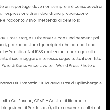
te un reportage, dove non sempre si è consapevoli di
a l’espressione di un’idea, di una preparazione
ne e racconto visivo, mettendo al centro la
unday Times Mag, e L’Observer e con L’Indipendent poi.
mesi, per raccontare i guerriglieri che combattono
raele-Palestina. Nel 1983 realizza un reportage sulla
nta il suo maggiore interesse, segue tutto il conflitto
alio di Siena. Vince 2 volte il World Press Photo e
oma Friuli Venezia Giulia
, della
Città di Spilimbergo
e
ersità Ca’ Foscari, CRAF – Centro di Ricerca e
(delegazione di Pordenone), oltre a numerosi altri enti