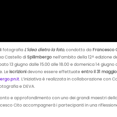
i fotografia
L’idea dietro la foto
, condotto da
Francesco 
a Castello di
Spilimbergo
nell’ambito della 12^ edizione 
o 13 giugno dalle 15.00 alle 18.00 e domenica 14 giugno dall
e. Le
iscrizioni
devono essere effettuate
entro il 31 maggio
rgo.pn.it
. L’iniziativa è realizzata in collaborazione co
Fotografia e DEVA.
onto e approfondimento con uno dei grandi maestri dell
ncesco Cito accompagnerà i partecipanti in una riflession