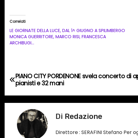
a
r
i
Correlati
c
LE GIORNATE DELLA LUCE, DAL 1^ GIUGNO A SPILIMBERGO
a
MONICA GUERRITORE, MARCO RISI, FRANCESCA
ARCHIBUGI…
m
e
n
t
N
PIANO CITY PORDENONE svela concerto di ap
o
pianisti e 32 mani
a
i
n
v
c
i
o
Di
Redazione
r
g
s
Direttore : SERAFINI Stefano Per 