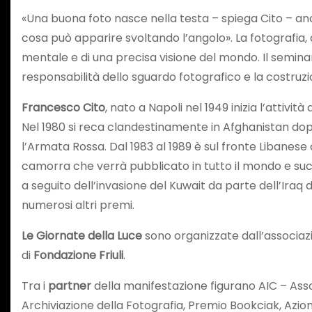
«Una buona foto nasce nella testa – spiega Cito – a
cosa può apparire svoltando l’angolo». La fotografia,
mentale e di una precisa visione del mondo. Il seminar
responsabilità dello sguardo fotografico e la costruz
Francesco Cito
, nato a Napoli nel 1949 inizia l’attiv
Nel 1980 si reca clandestinamente in Afghanistan dopo
l’Armata Rossa. Dal 1983 al 1989 è sul fronte Libanese d
camorra che verrà pubblicato in tutto il mondo e succes
a seguito dell’invasione del Kuwait da parte dell’Iraq
numerosi altri premi.
Le Giornate della Luce
sono organizzate dall’associaz
di
Fondazione Friuli
.
Tra i
partner
della manifestazione figurano AIC – Asso
Archiviazione della Fotografia, Premio Bookciak, Azion