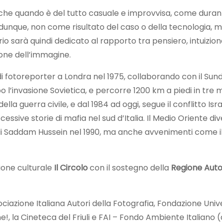
nche quando è del tutto casuale e improvvisa, come duran
 dunque, non come risultato del caso o della tecnologia, m
io sarà quindi dedicato al rapporto tra pensiero, intuizio
ione dell’immagine.
ità di fotoreporter a Londra nel 1975, collaborando con il S
 l’invasione Sovietica, e percorre 1200 km a piedi in tre 
ella guerra civile, e dal 1984 ad oggi, segue il conflitto Is
sive storie di mafia nel sud d’Italia. Il Medio Oriente dive
 di Saddam Hussein nel 1990, ma anche avvenimenti come il P
ione culturale
Il Circolo
con il sostegno della
Regione Auton
ciazione Italiana Autori della Fotografia, Fondazione Univ
e!, la Cineteca del Friuli e FAI – Fondo Ambiente Italiano 