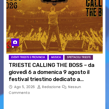
EVENTI TRIESTE E PROVINCIA
MUSICA
SPETTACOLI TRIESTE
TRIESTE CALLING THE BOSS – da
giovedì 6 a domenica 9 agosto il
festival triestino dedicato a
Springsteen
Ago 5, 2026
Redazione
Nessun
Commento
TRIESTE CALLING THE BOSS 2026
Quattordicesima Edizione Dal 6 al 9 agosto 2026