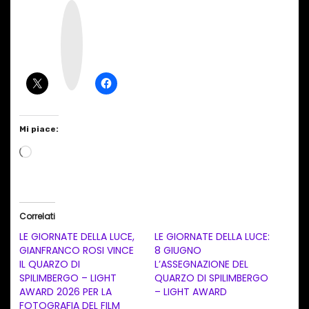
I
n
s
t
a
g
r
a
m
Mi piace:
C
a
r
i
Correlati
c
LE GIORNATE DELLA LUCE,
LE GIORNATE DELLA LUCE:
a
GIANFRANCO ROSI VINCE
8 GIUGNO
IL QUARZO DI
L’ASSEGNAZIONE DEL
m
SPILIMBERGO – LIGHT
QUARZO DI SPILIMBERGO
e
AWARD 2026 PER LA
– LIGHT AWARD
n
FOTOGRAFIA DEL FILM