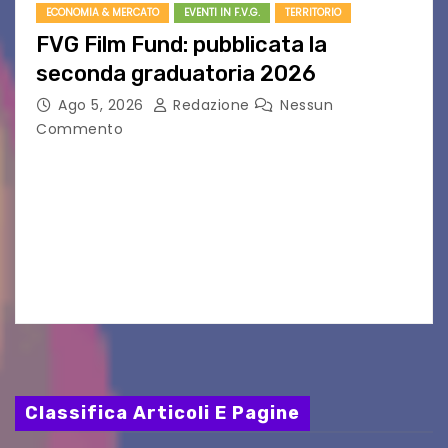
ECONOMIA & MERCATO
EVENTI IN F.V.G.
TERRITORIO
FVG Film Fund: pubblicata la
seconda graduatoria 2026
Ago 5, 2026
Redazione
Nessun
Commento
Aperta la terza e ultima call dell’anno per le
produzioni audiovisive Online gli esiti della
seconda finestra del Film Fund promosso dalla
Friuli Venezia Giulia Film Commission –
PromoTurismoFVG. Le…
Classifica Articoli E Pagine