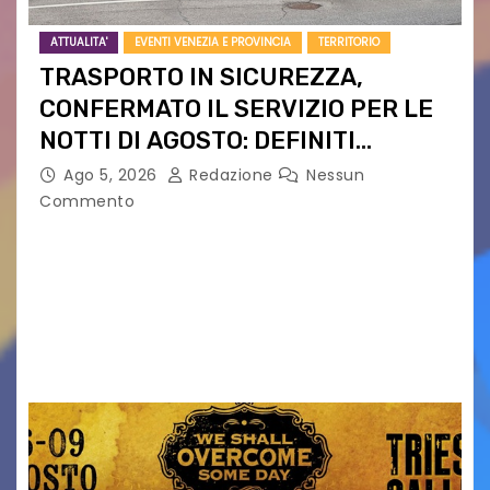
ATTUALITA'
EVENTI VENEZIA E PROVINCIA
TERRITORIO
TRASPORTO IN SICUREZZA,
CONFERMATO IL SERVIZIO PER LE
NOTTI DI AGOSTO: DEFINITI
PERCORSI, FERMATE E ORARIO
Ago 5, 2026
Redazione
Nessun
Commento
Venerdì 7 agosto la prima corsa, obiettivo
ridurre i rischi legati agli spostamenti notturni
Torna il servizio di trasporto notturno dedicato
ai collegamenti con i principali locali di
intrattenimento di…