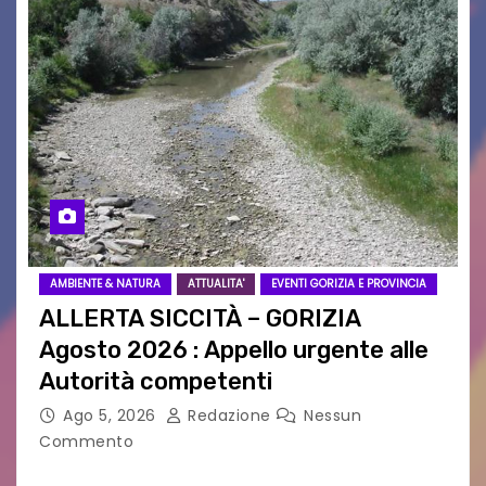
AMBIENTE & NATURA
ATTUALITA'
EVENTI GORIZIA E PROVINCIA
ALLERTA SICCITÀ – GORIZIA
Agosto 2026 : Appello urgente alle
Autorità competenti
Ago 5, 2026
Redazione
Nessun
Commento
Legambiente Gorizia APS e Legambiente