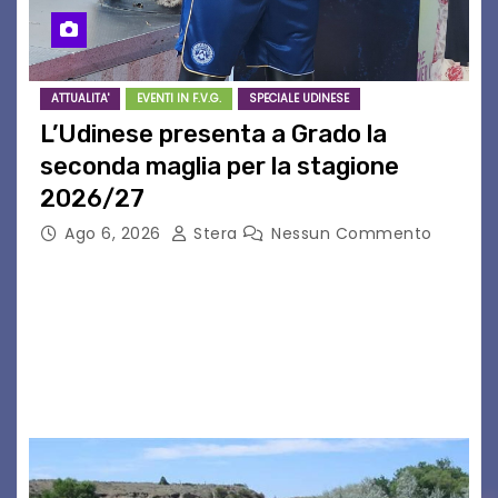
ATTUALITA'
EVENTI IN F.V.G.
SPECIALE UDINESE
L’Udinese presenta a Grado la
seconda maglia per la stagione
2026/27
Ago 6, 2026
Stera
Nessun Commento
GRADO – È stata la splendida cornice di Grado
a ospitare la presentazione della nuova
seconda maglia dell’Udinese per la stagione
2026/27. Un evento che ha richiamato
istituzioni, addetti ai…