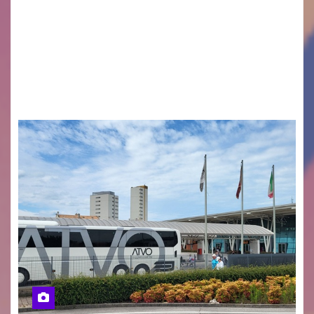
Monfalcone APS “Circolo Ignazio Zanutto”
desiderano attirare l’attenzione della
cittadinanza e delle Autorità competenti sulla
grave siccità che sta colpendo non solo le
campagne e…