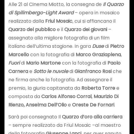
Alle 21 al Cinema Miotto, la consegna de
Il
Quarzo
di
Spilimbergo-Light Award
– opera in mosaico
realizzato dalla
Friul Mosaic
, cui si affiancano il
Quarzo del pubblico
e il
Quarzo dei giovani
–
assegnato alla migliore fotografia di un film
italiano dell’ultima stagione. In gara
Duse
di
Pietro
Marcello
con la fotografia di
Marco Graziaplena
,
Fuori
di
Mario Martone
con la fotografia di
Paolo
Carnera
e
Sotto le nuvole
di
Gianfranco Rosi
che
ne firma anche la fotografia. Ad assegnare il
premio, la giuria capitanata da
Roberta Torre
e
composta da
Carlos Alfonso Corral
,
Maurizio Di
Rienzo, Anselma Dell’Olio
e
Oreste De Fornari
.
Sarà poi consegnato Il
Quarzo d’oro alla carriera
– sempre realizzato da Friul Mosaic –al maestro
della fotografia
Giuseppe Lanci
, per aver saputo