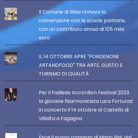
Il Comune di Silea rinnova la
convenzione con le scuole paritarie,
con un contributo annuo di 105 mila
euro
IL 14 OTTOBRE APRE "PORDENONE
ARTANDFOOD" TRA ARTE, GUSTO E
TURISMO DI QUALITÀ
Per il Fadiesis Accordion Festival 2023
la giovane fisarmonicista Lara Fortunat
in concerto il 14 ottobre al Castello di
Villalta a Fagagna
Esce il nuovo romanzo di Mario Pini, dal