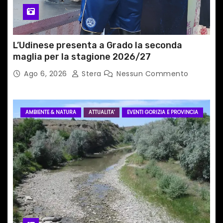
l
i
L’Udinese presenta a Grado la seconda
maglia per la stagione 2026/27
Ago 6, 2026
Stera
Nessun Commento
AMBIENTE & NATURA
ATTUALITA'
EVENTI GORIZIA E PROVINCIA