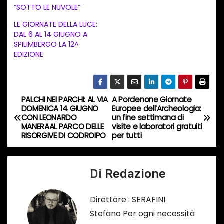
“SOTTO LE NUVOLE”
t
LE GIORNATE DELLA LUCE:
o
DAL 6 AL 14 GIUGNO A
i
SPILIMBERGO LA 12^
n
EDIZIONE
c
o
r
PALCHI NEI PARCHI: AL VIA
A Pordenone Giornate
N
s
DOMENICA 14 GIUGNO
Europee dell’Archeologia:
CON LEONARDO
un fine settimana di
a
o
MANERAAL PARCO DELLE
visite e laboratori gratuiti
RISORGIVE DI CODROIPO
per tutti
…
v
i
Di
Redazione
g
Direttore : SERAFINI
a
Stefano Per ogni necessità