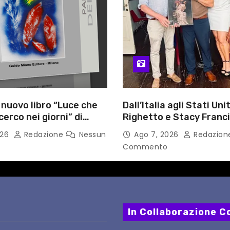
l nuovo libro “Luce che
Dall’Italia agli Stati Unit
cerco nei giorni” di
Righetto e Stacy Franc
gozzino, medico
uniscono arte, musica 
026
Redazione
Nessun
Ago 7, 2026
Redazio
i Capua
tecnologia in un nuovo
Commento
internazionale”
In Collaborazione Co