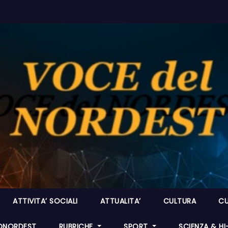
ATTIVITA’ SOCIALI
ATTUALITA’
CULTURA
CU
ONORDEST
RUBRICHE
SPORT
SCIENZA & H