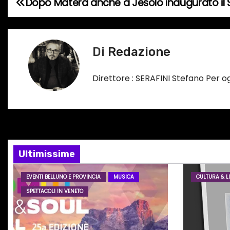
Dopo Matera anche a Jesolo inaugurato il 
N
t
o
a
i
v
Di
Redazione
n
c
i
Direttore : SERAFINI Stefano Per 
o
g
r
s
a
o
z
…
i
Ultimissime
o
EVENTI BELLUNO E PROVINCIA
MUSICA
CULTURA & LI
SPETTACOLI IN VENETO
n
e