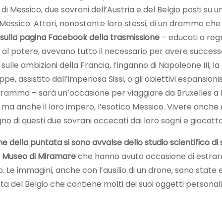
i Messico, due sovrani dell’Austria e del Belgio posti su u
n Messico. Attori, nonostante loro stessi, di un dramma che
 sulla pagina Facebook della trasmissione
– educati a regn
 al potere, avevano tutto il necessario per avere success
sulle ambizioni della Francia, l’inganno di Napoleone III, 
 assistito dall’imperiosa Sissi, o gli obiettivi espansionistic
rogramma – sarà un’occasione per viaggiare da Bruxelles a 
,
ma anche il loro impero, l’esotico Messico. Vivere anche
 di questi due sovrani accecati dai loro sogni e giocattol
e della puntata si sono avvalse dello studio scientifico di st
el Museo di Miramare
che hanno avuto occasione di estrarre 
Le immagini, anche con l’ausilio di un drone, sono state ef
ta del Belgio che contiene molti dei suoi oggetti personali