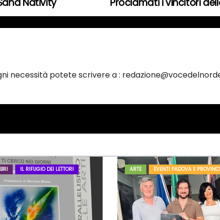
Sand Nativity
Proclamati i vincitori del
ogni necessità potete scrivere a : redazione@vocedelnorde
BRI
IL RIFUGIO DEI LETTORI
ARTE
EVENTI PADOVA E PROVINC