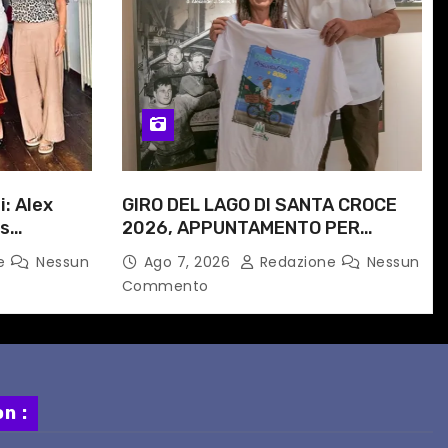
i: Alex
GIRO DEL LAGO DI SANTA CROCE
is
2026, APPUNTAMENTO PER
e
DOMENICA 16 AGOSTO
ne
Nessun
Ago 7, 2026
Redazione
Nessun
 progetto
Commento
n :