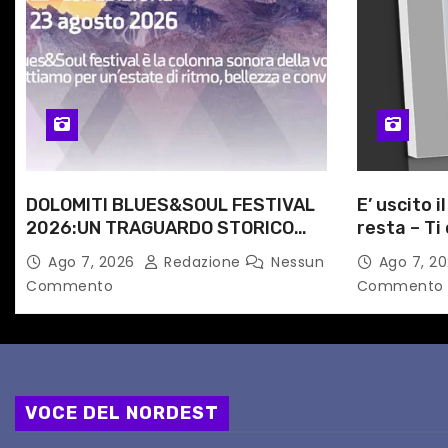
a
r
t
i
c
DOLOMITI BLUES&SOUL FESTIVAL
E’ uscito i
2026:UN TRAGUARDO STORICO
resta – Ti 
o
PER LA 25ª EDIZIONE TRA LE CIME
Angela Ra
Ago 7, 2026
Redazione
Nessun
Ago 7, 2
l
PATRIMONIO UNESCO
primario d
Commento
Commento
i
VOCE DEL NORDEST