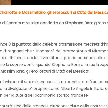
Charlotte e Massimiliano, gli eroi oscuri di Città del Messic
a di Secrets d’histoire condotta da Stephane Bern girata
rance 3 la puntata della celebre trasmissione “Secrets d’
ia di regnanti che si innamorò del promontorio di Miramare
s d’Histoire traccia la vita di una grande persona nella s
e lo scorso aprile, quando Stephane Bern e la sua troupe 
Massimiliano, gli eroi oscuri di Città del Messico”.
televisione di Stato francese e il suo conduttore è un per
ella divulgazione” proprio come Alberto Angela in Italia,
n per la tutela del patrimonio storico francese.
erà “una delle tragedie più sconosciute della nostra stor