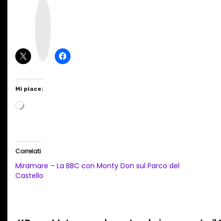
I
n
s
t
a
g
r
a
m
Mi piace:
C
a
r
i
Correlati
c
Miramare – La BBC con Monty Don sul Parco del
a
Castello
m
e
n