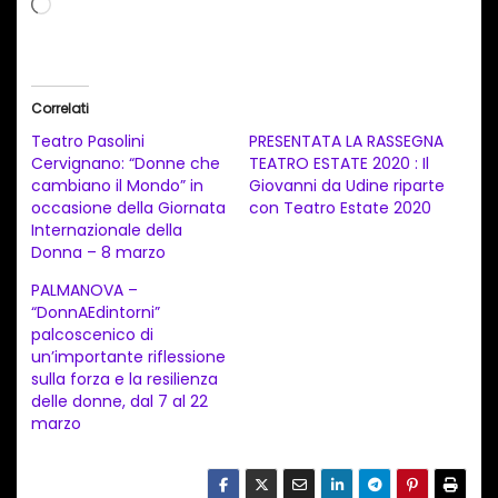
C
a
r
i
Correlati
c
Teatro Pasolini
PRESENTATA LA RASSEGNA
a
Cervignano: “Donne che
TEATRO ESTATE 2020 : Il
cambiano il Mondo” in
Giovanni da Udine riparte
m
occasione della Giornata
con Teatro Estate 2020
e
Internazionale della
n
Donna – 8 marzo
t
PALMANOVA –
“DonnAEdintorni”
o
palcoscenico di
i
un’importante riflessione
n
sulla forza e la resilienza
delle donne, dal 7 al 22
c
marzo
o
r