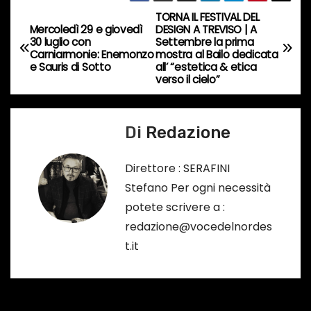
s
TORNA IL FESTIVAL DEL
N
o
Mercoledì 29 e giovedì
DESIGN A TREVISO | A
…
30 luglio con
Settembre la prima
a
Carniarmonie: Enemonzo
mostra al Bailo dedicata
e Sauris di Sotto
all’ “estetica & etica
v
verso il cielo”
i
Di
Redazione
g
a
Direttore : SERAFINI
Stefano Per ogni necessità
z
potete scrivere a :
i
redazione@vocedelnordes
t.it
o
n