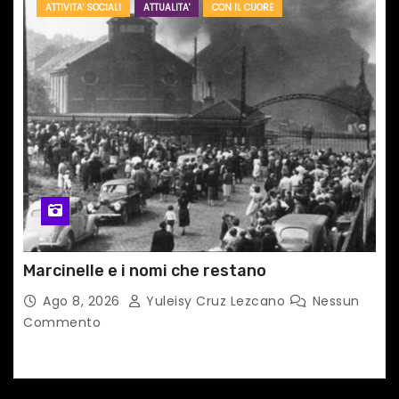
ATTIVITA' SOCIALI
ATTUALITA'
CON IL CUORE
Marcinelle e i nomi che restano
Ago 8, 2026
Yuleisy Cruz Lezcano
Nessun
Commento