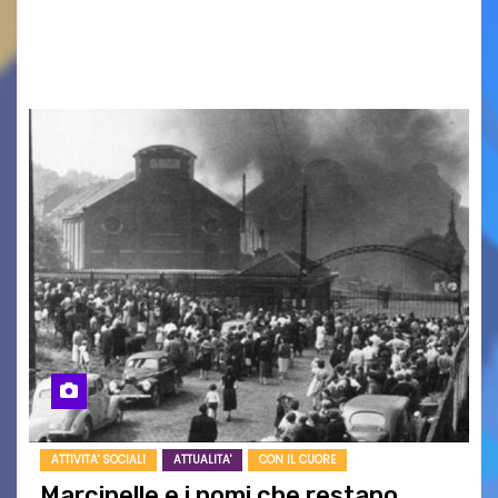
racconto teneroe delicato che scalda il cuore!
UDINE – Domenica 9 agosto alle 21.15 torna…
ATTIVITA' SOCIALI
ATTUALITA'
CON IL CUORE
Marcinelle e i nomi che restano