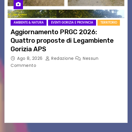
AMBIENTE & NATURA
EVENTI GORIZIA E PROVINCIA
TERRITORIO
Aggiornamento PRGC 2026:
Quattro proposte di Legambiente
Gorizia APS
Ago 8, 2026
Redazione
Nessun
Commento
Il 25 luglio scadeva la possibilità di fare delle
osservazioni al PRGC di Gorizia in fase di
aggiornamento. Le 4 proposte di Legambiente
Gorizia APS In occasione dell’aggiornamento
del Piano…