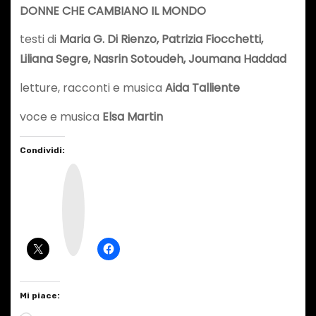
DONNE CHE CAMBIANO IL MONDO
testi di
Maria G. Di Rienzo, Patrizia Fiocchetti,
Liliana Segre, Nasrin Sotoudeh, Joumana Haddad
letture, racconti e musica
Aida Talliente
voce e musica
Elsa Martin
Condividi:
I
n
s
t
a
g
r
a
m
Mi piace: