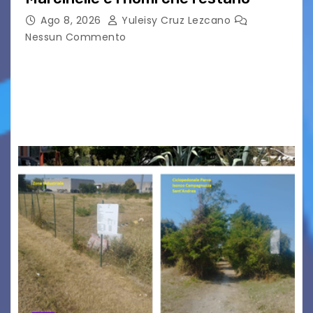
Ago 8, 2026
Yuleisy Cruz Lezcano
Nessun Commento
Tizio, Caio, Sempronio… e poi ancora un nome,
poi un altro, si forma un elenco lungo dal quale i
nomi scappano, scivolano fuori dalla pagina, la
carta che non basta…