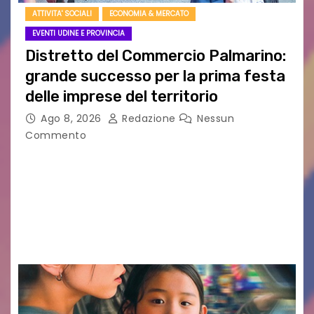
ATTIVITA' SOCIALI
ECONOMIA & MERCATO
EVENTI UDINE E PROVINCIA
Distretto del Commercio Palmarino:
grande successo per la prima festa
delle imprese del territorio
Ago 8, 2026
Redazione
Nessun
Commento
Sommariva: «Una serata che ha restituito il
valore di chi ogni giorno costruisce il Palmarino
con passione, ricerca e lavoro» PALMANOVA, 8
AGOSTO 2026 – È andata oltre ogni
aspettativa…