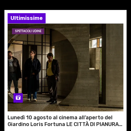
e
a
Ultimissime
r
SPETTACOLI UDINE
t
i
c
o
l
i
Lunedì 10 agosto al cinema all’aperto del
Giardino Loris Fortuna LE CITTÀ DI PIANURA,