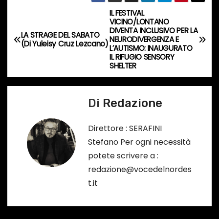
o
IL FESTIVAL
N
…
VICINO/LONTANO
DIVENTA INCLUSIVO PER LA
a
LA STRAGE DEL SABATO
NEURODIVERGENZA E
(Di Yuleisy Cruz Lezcano)
L’AUTISMO: INAUGURATO
v
IL RIFUGIO SENSORY
SHELTER
i
g
Di
Redazione
a
Direttore : SERAFINI
z
Stefano Per ogni necessità
potete scrivere a :
i
redazione@vocedelnordes
o
t.it
n