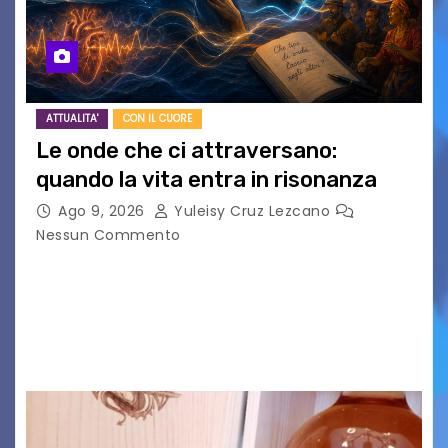
ATTUALITA'
CON IL CUORE
Le onde che ci attraversano:
quando la vita entra in risonanza
Ago 9, 2026
Yuleisy Cruz Lezcano
Nessun Commento
C’è qualcosa, in questo mondo, che non riesco a
comprendere completamente e forse è
proprio per questo che mi affascina tanto: le
onde. Sì, le onde. Detto in questo modo,…