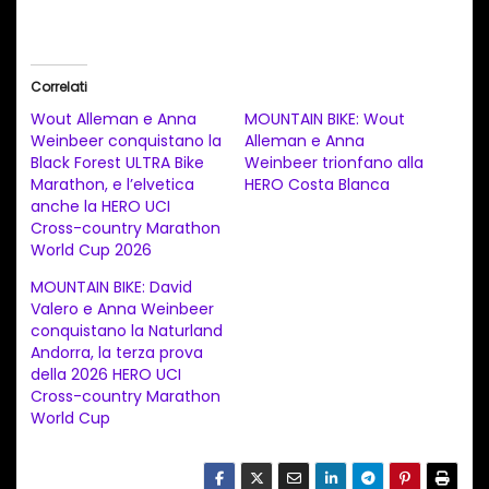
a
r
i
Correlati
c
Wout Alleman e Anna
MOUNTAIN BIKE: Wout
a
Weinbeer conquistano la
Alleman e Anna
Black Forest ULTRA Bike
Weinbeer trionfano alla
m
Marathon, e l’elvetica
HERO Costa Blanca
e
anche la HERO UCI
n
Cross-country Marathon
World Cup 2026
t
MOUNTAIN BIKE: David
o
Valero e Anna Weinbeer
i
conquistano la Naturland
n
Andorra, la terza prova
della 2026 HERO UCI
c
Cross-country Marathon
o
World Cup
r
s