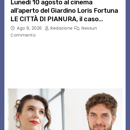
Lunedì 10 agosto al cinema
all’aperto del Giardino Loris Fortuna
LE CITTÀ DI PIANURA, il caso
cinematografico dell’anno!
Ago 9, 2026
Redazione
Nessun
Commento
LE CITTÀ DI PIANURA Lunedì 10 agosto torna al
cinema all’aperto del Giardino Loris Fortunail
caso cinematografico dell’anno! UDINE – Lunedì
10 agosto alle 21.15 torna al cinema all’aperto
del…