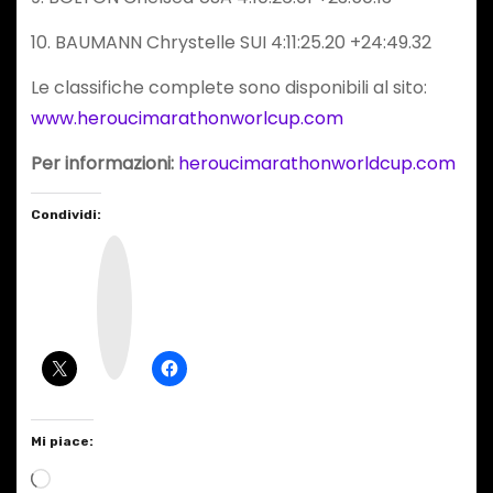
10. BAUMANN Chrystelle SUI 4:11:25.20 +24:49.32
Le classifiche complete sono disponibili al sito:
www.heroucimarathonworlcup.com
Per informazioni:
heroucimarathonworldcup.com
Condividi:
I
n
s
t
a
g
r
a
m
Mi piace:
C