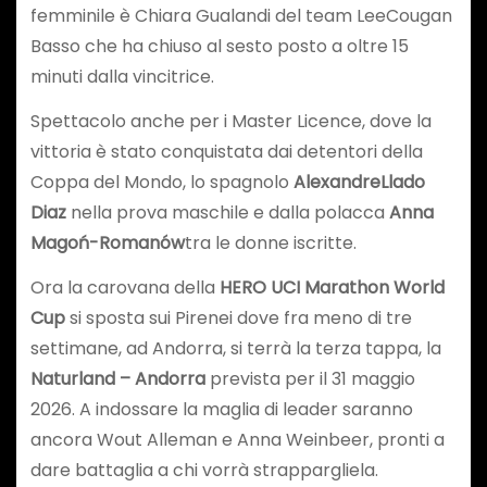
femminile è Chiara Gualandi del team LeeCougan
Basso che ha chiuso al sesto posto a oltre 15
minuti dalla vincitrice.
Spettacolo anche per i Master Licence, dove la
vittoria è stato conquistata dai detentori della
Coppa del Mondo, lo spagnolo
Alexandre
Llado
Diaz
nella prova maschile e dalla polacca
Anna
Magoń-Romanów
tra le donne iscritte.
Ora la carovana della
HERO UCI Marathon W
orld
Cup
si sposta sui Pirenei dove fra meno di tre
settimane, ad Andorra, si terrà la terza tappa, la
Naturland – Andorra
prevista per il 31 maggio
2026. A indossare la maglia di leader saranno
ancora Wout Alleman e Anna Weinbeer, pronti a
dare battaglia a chi vorrà strappargliela.