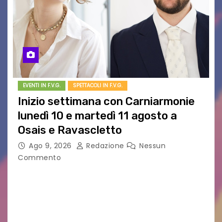
EVENTI IN F.V.G.
SPETTACOLI IN F.V.G.
Inizio settimana con Carniarmonie
lunedì 10 e martedì 11 agosto a
Osais e Ravascletto
Ago 9, 2026
Redazione
Nessun
Commento
Nella ricca programmazione di agosto del
festival Carniarmonie, che propone la media di
un concerto al giorno spaziando tra vari generi
musicali, l’inizio di settimana propone due