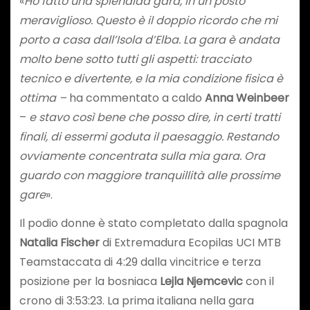
«
Ho fatto una splendida gara, in un posto
meraviglioso. Questo è il doppio ricordo che mi
porto a casa dall’Isola d’Elba. La gara è andata
molto bene sotto tutti gli aspetti: tracciato
tecnico e divertente, e la mia condizione fisica è
ottima –
ha commentato a caldo
Anna Weinbeer
–
e stavo così bene che posso dire, in certi tratti
finali, di essermi goduta il paesaggio. Restando
ovviamente concentrata sulla mia gara. Ora
guardo con maggiore tranquillità alle prossime
gare
».
Il podio donne è stato completato dalla spagnola
Natalia Fischer
di Extremadura Ecopilas UCI MTB
Teamstaccata di 4:29 dalla vincitrice e terza
posizione per la bosniaca
Lejla
Njemcevic
con il
crono di 3:53:23. La prima italiana nella gara