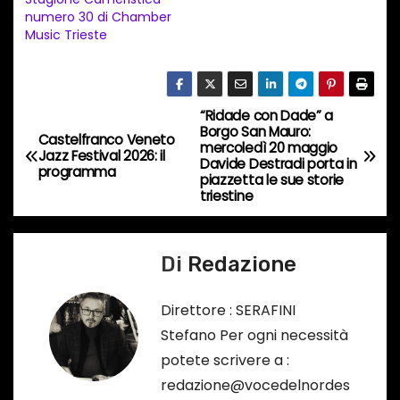
o
numero 30 di Chamber
i
Music Trieste
n
c
o
“Ridade con Dade” a
N
r
Borgo San Mauro:
Castelfranco Veneto
mercoledì 20 maggio
s
a
Jazz Festival 2026: il
Davide Destradi porta in
programma
o
piazzetta le sue storie
v
triestine
…
i
Di
Redazione
g
a
Direttore : SERAFINI
Stefano Per ogni necessità
z
potete scrivere a :
i
redazione@vocedelnordes