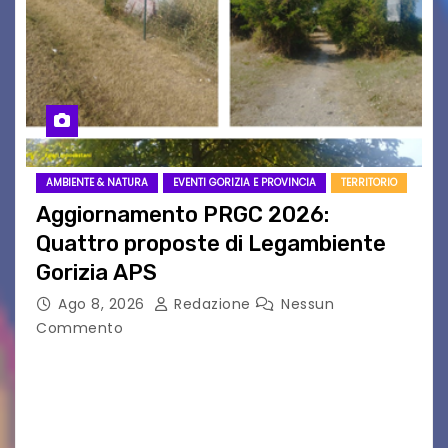
AMBIENTE & NATURA
EVENTI GORIZIA E PROVINCIA
TERRITORIO
Aggiornamento PRGC 2026:
Quattro proposte di Legambiente
Gorizia APS
Ago 8, 2026
Redazione
Nessun
Commento
Il 25 luglio scadeva la possibilità di fare delle
osservazioni al PRGC di Gorizia in fase di
aggiornamento. Le 4 proposte di Legambiente
Gorizia APS In occasione dell’aggiornamento