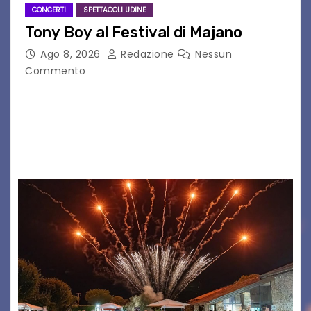
CONCERTI
SPETTACOLI UDINE
Tony Boy al Festival di Majano
Ago 8, 2026
Redazione
Nessun
Commento
Il 7 agosto 2026, il tour estivo di Tony Boy
(ragazzo del 1999 nato a Padova, il cui vero
nome è Antonio Hueber) ha fatto tappa al
Festival di Majano.…