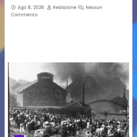
Ago 8, 2026
Redazione
Nessun
Commento
LA MIA FAMIGLIA A TAIPEI Domenica 9 agosto al
cinema all’aperto delgiardino Loris Fortuna un
racconto teneroe delicato che scalda il cuore!
UDINE – Domenica 9 agosto alle 21.15 torna…