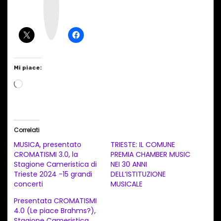
t
a
g
r
a
m
Mi piace:
C
a
r
i
Correlati
c
MUSICA, presentato
TRIESTE: IL COMUNE
a
CROMATISMI 3.0, la
PREMIA CHAMBER MUSIC
Stagione Cameristica di
NEI 30 ANNI
m
Trieste 2024 -15 grandi
DELL’ISTITUZIONE
e
concerti
MUSICALE
n
Presentata CROMATISMI
t
4.0 (Le piace Brahms?),
Stagione Cameristica