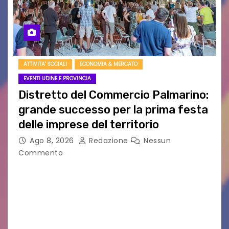
ATTIVITA' SOCIALI
ECONOMIA & MERCATO
EVENTI UDINE E PROVINCIA
Distretto del Commercio Palmarino:
grande successo per la prima festa
delle imprese del territorio
Ago 8, 2026
Redazione
Nessun
Commento
Sommariva: «Una serata che ha restituito il
valore di chi ogni giorno costruisce il Palmarino
con passione, ricerca e lavoro» PALMANOVA, 8
AGOSTO 2026 – È andata oltre ogni
aspettativa…