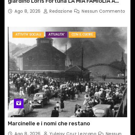
giardino Loris Fortuna LA MIA FAMIGLIA A
TAIPEI
Ago 8, 2026
Redazione
Nessun Commento
ATTIVITA' SOCIALI
ATTUALITA'
CON IL CUORE
Marcinelle e i nomi che restano
Ago 8, 2026
Yuleisy Cruz Lezcano
Nessun