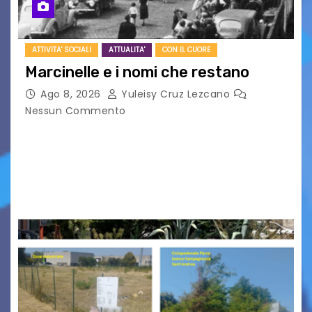
ATTIVITA' SOCIALI
ATTUALITA'
CON IL CUORE
Marcinelle e i nomi che restano
Ago 8, 2026
Yuleisy Cruz Lezcano
Nessun Commento
Tizio, Caio, Sempronio… e poi ancora un nome,
poi un altro, si forma un elenco lungo dal quale i
nomi scappano, scivolano fuori dalla pagina, la
carta che non basta…