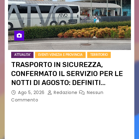
ATTUALITA'
EVENTI VENEZIA E PROVINCIA
TERRITORIO
TRASPORTO IN SICUREZZA,
CONFERMATO IL SERVIZIO PER LE
NOTTI DI AGOSTO: DEFINITI
PERCORSI, FERMATE E ORARIO
Ago 5, 2026
Redazione
Nessun
Commento
Venerdì 7 agosto la prima corsa, obiettivo
ridurre i rischi legati agli spostamenti notturni
Torna il servizio di trasporto notturno dedicato
ai collegamenti con i principali locali di