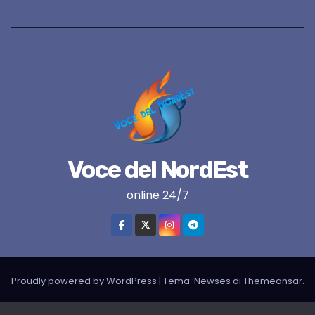
Voce del NordEst
online 24/7
Proudly powered by WordPress
|
Tema:
Newses
di
Themeansar
.
VNE su instagram
VNE su Twitter
VNE su FB
Blogger