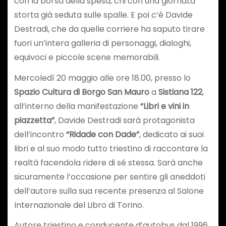
con la borsa della spesa, chi con una giornata
storta già seduta sulle spalle. E poi c’è Davide
Destradi, che da quelle corriere ha saputo tirare
fuori un’intera galleria di personaggi, dialoghi,
equivoci e piccole scene memorabili.
Mercoledì 20 maggio alle ore 18.00, presso lo
Spazio Cultura di Borgo San Mauro
a
Sistiana 122
,
all’interno della manifestazione
“Libri e vini in
piazzetta”
, Davide Destradi sarà protagonista
dell’incontro
“Ridade con Dade”
, dedicato ai suoi
libri e al suo modo tutto triestino di raccontare la
realtà facendola ridere di sé stessa. Sarà anche
sicuramente l’occasione per sentire gli aneddoti
dell’autore sulla sua recente presenza al Salone
Internazionale del Libro di Torino.
Autore triestino e conducente d’autobus dal 1996,