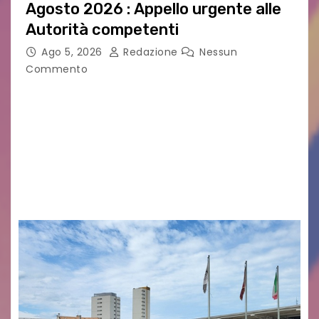
Agosto 2026 : Appello urgente alle
Autorità competenti
Ago 5, 2026
Redazione
Nessun
Commento
Legambiente Gorizia APS e Legambiente
Monfalcone APS “Circolo Ignazio Zanutto”
desiderano attirare l’attenzione della
cittadinanza e delle Autorità competenti sulla
grave siccità che sta colpendo non solo le
campagne e…