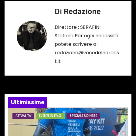
i
Di
Redazione
g
a
Direttore : SERAFINI
Stefano Per ogni necessità
z
potete scrivere a :
i
redazione@vocedelnordes
t.it
o
n
e
Ultimissime
a
r
ATTUALITA'
EVENTI IN F.V.G.
SPECIALE UDINESE
t