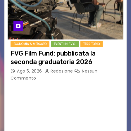
ECONOMIA & MERCATO
EVENTI IN F.V.G.
TERRITORIO
FVG Film Fund: pubblicata la
seconda graduatoria 2026
Ago 5, 2026
Redazione
Nessun
Commento
Aperta la terza e ultima call dell’anno per le
produzioni audiovisive Online gli esiti della
seconda finestra del Film Fund promosso dalla
Friuli Venezia Giulia Film Commission –
PromoTurismoFVG. Le…