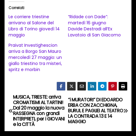
i
Correlati
c
Le corriere triestine
“Ridade con Dade”:
a
arrivano al Salone del
martedì 16 giugno
Libro di Torino giovedì 14
Davide Destradi all’Ex
m
maggio
Lavatoio di San Giacomo
e
Praivat Investighescion
n
arriva a Borgo San Mauro
t
mercoledì 27 maggio: un
giallo triestino tra misteri,
o
spritz e morbin
i
n
c
MUSICA, TRIESTE: arriva
o
N
“i MURATORI” DI EDOARDO
CROMATISMI AL TARTINI!
ERBA CON ZACCHIGNA,
r
Dal 20 maggio la nuova
a
BURUL E PAGLIEI AL TEATRO
RASSEGNA con grandi
s
LA CONTRADA 13 E 14
INTERPRETI, per i GIOVANI
MAGGIO
o
v
e la CITTÀ
…