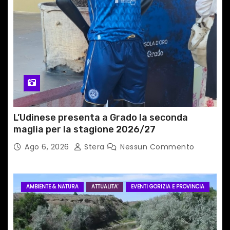
i
c
o
l
i
L’Udinese presenta a Grado la seconda
maglia per la stagione 2026/27
Ago 6, 2026
Stera
Nessun Commento
AMBIENTE & NATURA
ATTUALITA'
EVENTI GORIZIA E PROVINCIA