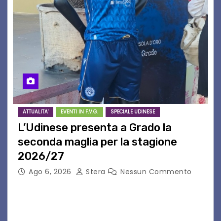
ATTUALITA'
EVENTI IN F.V.G.
SPECIALE UDINESE
L’Udinese presenta a Grado la
seconda maglia per la stagione
2026/27
Ago 6, 2026
Stera
Nessun Commento
GRADO – È stata la splendida cornice di Grado
a ospitare la presentazione della nuova
seconda maglia dell’Udinese per la stagione