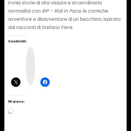
ironia storie di vita vissuta e straordinaria
normalità con
RIP – Ridi In Pace
, le comiche
avventure e disavventure di un becchino, ispirato
dai racconti di Stefano Fiore.
Condividi:
I
n
s
t
a
g
r
a
m
Mi piace:
C
a
r