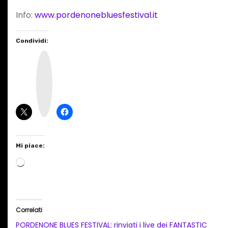
Info:
www.pordenonebluesfestival.it
Condividi:
I
n
s
t
a
g
r
a
m
Mi piace:
C
a
r
i
Correlati
c
PORDENONE BLUES FESTIVAL: rinviati i live dei FANTASTIC