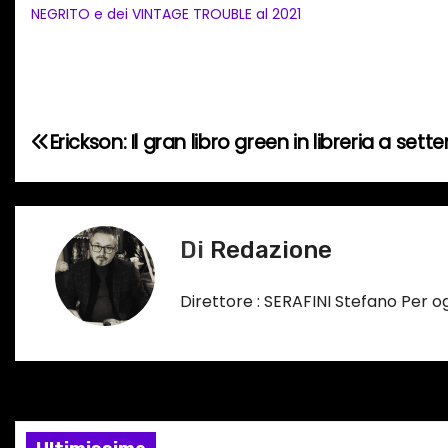
a
NEGRITO e dei VINTAGE TROUBLE al 2021
m
e
n
t
N
Erickson: Il gran libro green in libreria a set
o
a
i
n
v
c
Di
Redazione
i
o
r
g
Direttore : SERAFINI Stefano Per 
s
a
o
…
z
i