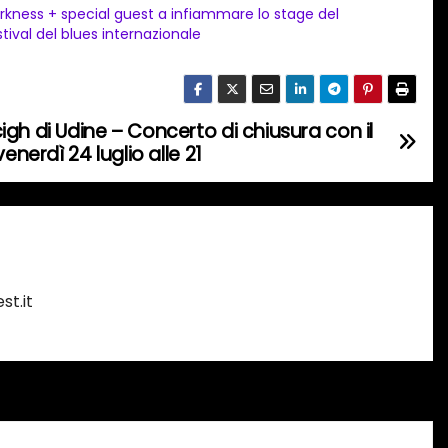
rkness + special guest a infiammare lo stage del
stival del blues internazionale
gh di Udine – Concerto di chiusura con il
enerdì 24 luglio alle 21
st.it