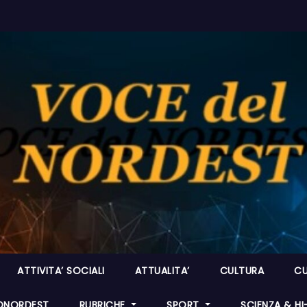
ATTIVITA’ SOCIALI
ATTUALITA’
CULTURA
CU
ONORDEST
RUBRICHE
SPORT
SCIENZA & H