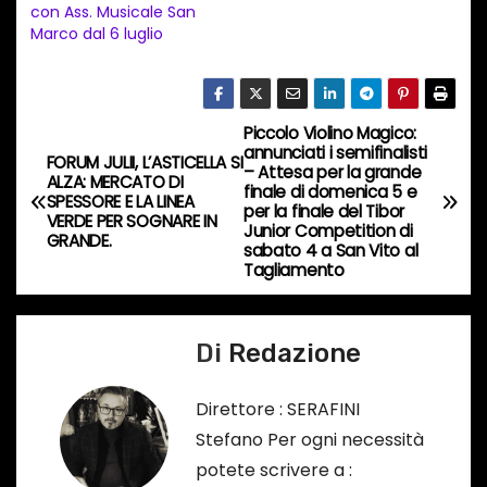
con Ass. Musicale San
o
Marco dal 6 luglio
i
n
c
Piccolo Violino Magico:
o
N
annunciati i semifinalisti
FORUM JULII, L’ASTICELLA SI
r
– Attesa per la grande
a
ALZA: MERCATO DI
finale di domenica 5 e
s
SPESSORE E LA LINEA
per la finale del Tibor
VERDE PER SOGNARE IN
o
v
Junior Competition di
GRANDE.
sabato 4 a San Vito al
…
Tagliamento
i
g
Di
Redazione
a
Direttore : SERAFINI
z
Stefano Per ogni necessità
i
potete scrivere a :