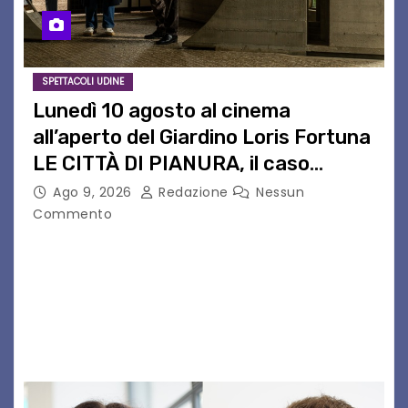
SPETTACOLI UDINE
Lunedì 10 agosto al cinema
all’aperto del Giardino Loris Fortuna
LE CITTÀ DI PIANURA, il caso
cinematografico dell’anno!
Ago 9, 2026
Redazione
Nessun
Commento
LE CITTÀ DI PIANURA Lunedì 10 agosto torna al
cinema all’aperto del Giardino Loris Fortunail
caso cinematografico dell’anno! UDINE – Lunedì
10 agosto alle 21.15 torna al cinema all’aperto
del…