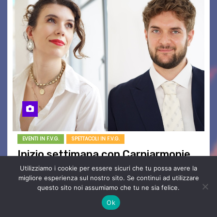
EVENTI IN F.V.G.
SPETTACOLI IN F.V.G.
Inizio settimana con Carniarmonie
lunedì 10 e martedì 11 agosto a
Utilizziamo i cookie per essere sicuri che tu possa avere la
migliore esperienza sul nostro sito. Se continui ad utilizzare
Osais e Ravascletto
questo sito noi assumiamo che tu ne sia felice.
Ago 9, 2026
Redazione
Nessun
Ok
Commento