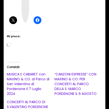
s
t
a
g
r
a
m
Mi piace:
C
a
r
i
Correlati
c
MUSICA E CABARET con
“CANZONI ESPRESSE” CON
a
MAXINO & CO. al Parco di
MAXINO & CO. PER
San Valentino di
CONCERTI AL PARCO
m
Pordenone il 7 Luglio
DELLA S. MARCO
e
2024
PORDENONE IL 6 AGOSTO
n
CONCERTI AL PARCO DI
t
S.VALENTINO PORDENONE