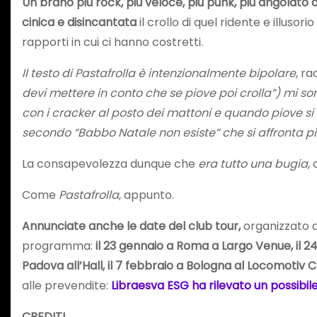
Un brano più rock, più veloce, più punk, più angolato 
cinica e disincantata
il crollo di quel ridente e illus
rapporti in cui ci hanno costretti.
Il testo di Pastafrolla è intenzionalmente bipolare
, r
devi mettere in conto che se piove poi crolla”) mi so
con i cracker al posto dei mattoni e quando piove si s
secondo “Babbo Natale non esiste” che si affronta pi
La consapevolezza dunque che
era tutto una bugia
,
Come
Pastafrolla
, appunto.
Annunciate anche le date del club tour,
organizzato 
programma:
il 23 gennaio a Roma a Largo Venue, il 24 
Padova all’Hall, il 7 febbraio a Bologna al Locomotiv Cl
alle prevendite:
Libraesva ESG ha rilevato un possibile
CREDITI