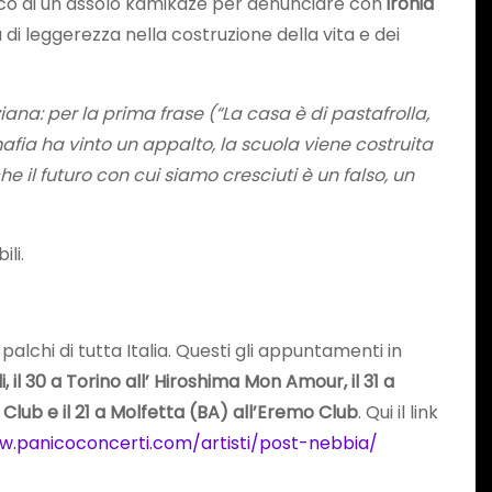
tico di un assolo kamikaze per denunciare con
ironia
di leggerezza nella costruzione della vita e dei
iana: per la prima frase (“La casa è di pastafrolla,
afia ha vinto un appalto, la scuola viene costruita
e il futuro con cui siamo cresciuti è un falso, un
ili.
palchi di tutta Italia. Questi gli appuntamenti in
, il 30 a Torino all’ Hiroshima Mon Amour, il 31 a
l Club e il 21 a Molfetta (BA) all’Eremo Club
. Qui il link
w.panicoconcerti.com/artisti/post-nebbia/