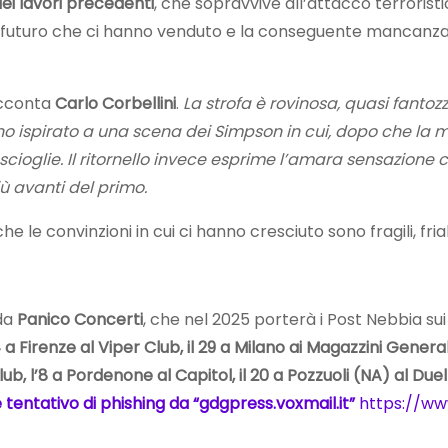
dei lavori precedenti
, che sopravvive all’attacco terroris
orio futuro che ci hanno venduto e la conseguente mancanza 
acconta
Carlo Corbellini
.
La strofa è rovinosa, quasi fantozz
no ispirato a una scena dei Simpson in cui, dopo che la m
cioglie. Il ritornello invece esprime l’amara sensazione ch
ù avanti del primo.
 che le convinzioni in cui ci hanno cresciuto sono fragili, friab
da
Panico Concerti
, che nel 2025 porterà i Post Nebbia sui 
a Firenze al Viper Club, il 29 a Milano ai Magazzini Generali
ub, l’8 a Pordenone al Capitol, il 20 a Pozzuoli (NA) al Due
 tentativo di phishing da “gdgpress.voxmail.it”
https://ww