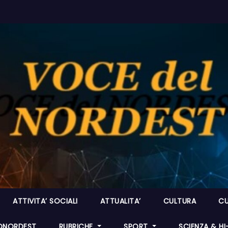
ATTIVITA’ SOCIALI
ATTUALITA’
CULTURA
CU
ONORDEST
RUBRICHE
SPORT
SCIENZA & H