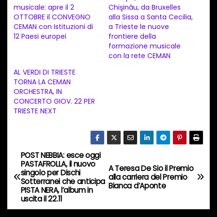
musicale: apre il 2
Chişinău, da Bruxelles
m
OTTOBRE il CONVEGNO
alla Sissa a Santa Cecilia,
e
CEMAN con Istituzioni di
a Trieste le nuove
n
12 Paesi europei
frontiere della
formazione musicale
t
con la rete CEMAN
o
AL VERDI DI TRIESTE
i
TORNA LA CEMAN
n
ORCHESTRA, IN
CONCERTO GIOV. 22 PER
c
TRIESTE NEXT
o
r
s
POST NEBBIA: esce oggi
N
o
PASTAFROLLA, il nuovo
A Teresa De Sio il Premio
…
singolo per Dischi
a
alla carriera del Premio
Sotterranei che anticipa
Bianca d’Aponte
PISTA NERA, l’album in
v
uscita il 22.11