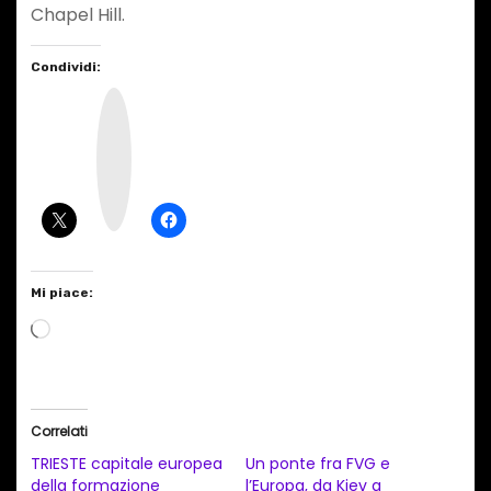
Chapel Hill.
Condividi:
I
n
s
t
a
g
r
a
m
Mi piace:
C
a
r
i
Correlati
c
TRIESTE capitale europea
Un ponte fra FVG e
a
della formazione
l’Europa, da Kiev a