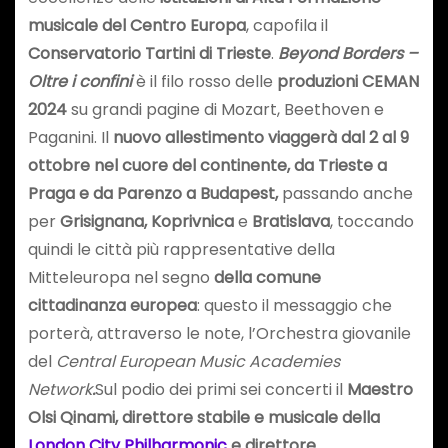
musicale del Centro Europa
, capofila il
Conservatorio Tartini di Trieste
.
Beyond Borders –
Oltre i confini
è il filo rosso delle
produzioni CEMAN
2024
su grandi pagine di Mozart, Beethoven e
Paganini. Il
nuovo allestimento viaggerà dal 2 al 9
ottobre nel cuore del continente, da Trieste a
Praga e da Parenzo a Budapest,
passando anche
per
Grisignana, Koprivnica
e
Bratislava
, toccando
quindi le città più rappresentative della
Mitteleuropa nel segno
della comune
cittadinanza europea
: questo il messaggio che
porterà, attraverso le note, l’Orchestra giovanile
del
Central European Music Academies
Network
.
Sul podio dei primi sei concerti il
Maestro
Olsi Qinami, direttore stabile e musicale della
London City Philharmonic
e direttore