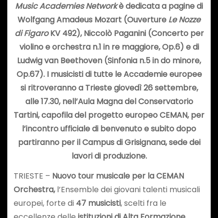
Music Academies Network
è dedicata a pagine di
Wolfgang Amadeus Mozart (Ouverture
Le Nozze
di Figaro
KV 492), Niccolò Paganini (Concerto per
violino e orchestra n.1 in re maggiore, Op.6) e di
Ludwig van Beethoven (Sinfonia n.5 in do minore,
Op.67). I musicisti di tutte le Accademie europee
si ritroveranno a Trieste giovedì 26 settembre,
a
lle 17.30, nell’Aula Magna del Conservatorio
Tartini,
capofila del progetto europeo CEMAN,
per
l’incontro ufficiale di benvenuto e subito dopo
partiranno per il Campus di Grisignana, sede dei
lavori di produzione.
TRIESTE –
Nuovo tour musicale per la CEMAN
Orchestra,
l’Ensemble dei giovani talenti musicali
europei, forte di
47 musicisti
, scelti fra le
eccellenze delle
istituzioni di Alta Formazione