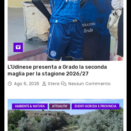
i
c
o
l
i
L’Udinese presenta a Grado la seconda
maglia per la stagione 2026/27
Ago 6, 2026
Stera
Nessun Commento
AMBIENTE & NATURA
ATTUALITA'
EVENTI GORIZIA E PROVINCIA