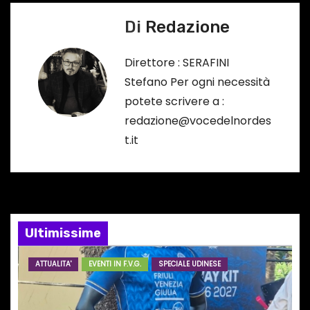
i
Di
Redazione
g
a
Direttore : SERAFINI
Stefano Per ogni necessità
z
potete scrivere a :
i
redazione@vocedelnordes
t.it
o
n
e
Ultimissime
a
r
ATTUALITA'
EVENTI IN F.V.G.
SPECIALE UDINESE
t