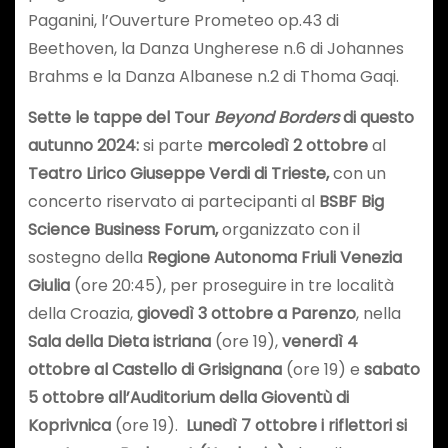
Paganini, l’Ouverture Prometeo op.43 di
Beethoven, la Danza Ungherese n.6 di Johannes
Brahms e la Danza Albanese n.2 di Thoma Gaqi.
Sette le tappe del Tour
Beyond Borders
di questo
autunno 2024:
si parte
mercoledì 2 ottobre
al
Teatro Lirico Giuseppe Verdi di
Trieste,
con un
concerto riservato ai partecipanti al
BSBF Big
Science Business Forum,
organizzato con il
sostegno della
Regione Autonoma Friuli Venezia
Giulia
(ore 20:45), per proseguire in tre località
della Croazia,
giovedì 3 ottobre a Parenzo
, nella
Sala della Dieta istriana
(ore 19),
venerdì 4
ottobre al Castello di Grisignana
(ore 19) e
sabato
5 ottobre
all’Auditorium della Gioventù di
Koprivnica
(ore 19).
Lunedì 7 ottobre i riflettori si