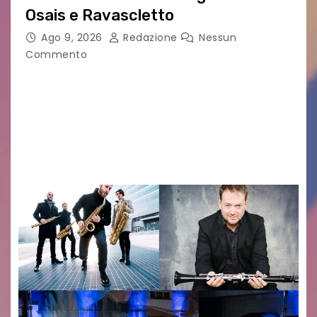
Osais e Ravascletto
Ago 9, 2026
Redazione
Nessun
Commento
Nella ricca programmazione di agosto del
festival Carniarmonie, che propone la media di
un concerto al giorno spaziando tra vari generi
musicali, l’inizio di settimana propone due
appuntamenti cameristici con…