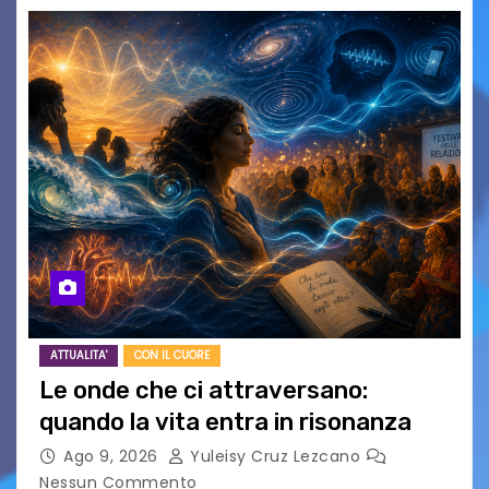
ATTUALITA'
CON IL CUORE
Le onde che ci attraversano:
quando la vita entra in risonanza
Ago 9, 2026
Yuleisy Cruz Lezcano
Nessun Commento