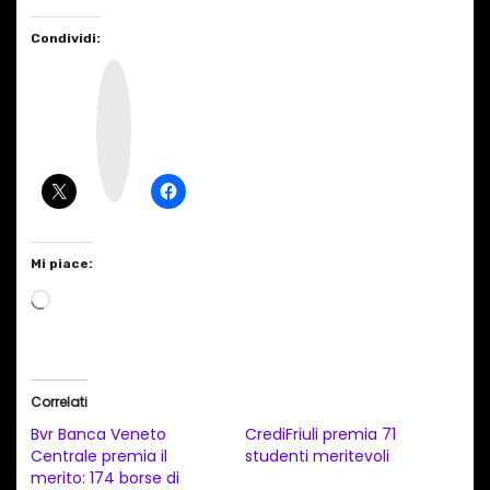
Condividi:
I
n
s
t
a
g
r
a
m
Mi piace:
C
a
r
i
Correlati
c
Bvr Banca Veneto
CrediFriuli premia 71
a
Centrale premia il
studenti meritevoli
merito: 174 borse di
m