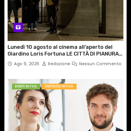
o
l
i
Lunedì 10 agosto al cinema all’aperto del
Giardino Loris Fortuna LE CITTÀ DI PIANURA,
il caso cinematografico dell’anno!
Ago 9, 2026
Redazione
Nessun Commento
EVENTI IN F.V.G.
SPETTACOLI IN F.V.G.