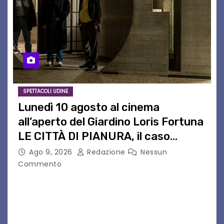
SPETTACOLI UDINE
Lunedì 10 agosto al cinema
all’aperto del Giardino Loris Fortuna
LE CITTÀ DI PIANURA, il caso
cinematografico dell’anno!
Ago 9, 2026
Redazione
Nessun
Commento
LE CITTÀ DI PIANURA Lunedì 10 agosto torna al
cinema all’aperto del Giardino Loris Fortunail
caso cinematografico dell’anno! UDINE – Lunedì
10 agosto alle 21.15 torna al cinema all’aperto