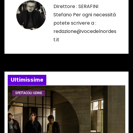
a
Direttore : SERAFINI
z
Stefano Per ogni necessità
potete scrivere a :
i
redazione@vocedelnordes
o
t.it
n
e
a
Ultimissime
r
SPETTACOLI UDINE
t
i
c