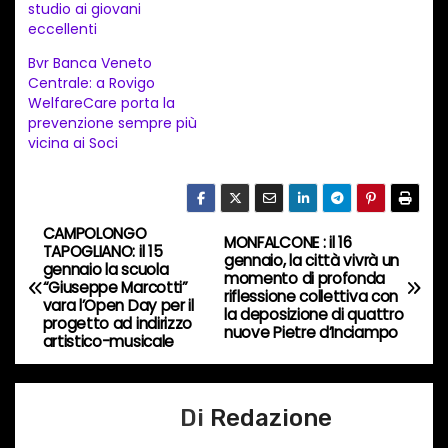
studio ai giovani
e
eccellenti
n
Bvr Banca Veneto
t
Centrale: a Rovigo
WelfareCare porta la
o
prevenzione sempre più
i
vicina ai Soci
n
c
o
CAMPOLONGO
N
MONFALCONE : il 16
r
TAPOGLIANO: il 15
gennaio, la città vivrà un
gennaio la scuola
s
a
momento di profonda
“Giuseppe Marcotti”
riflessione collettiva con
o
vara l’Open Day per il
la deposizione di quattro
v
progetto ad indirizzo
…
nuove Pietre d’Inciampo
artistico-musicale
i
g
Di
Redazione