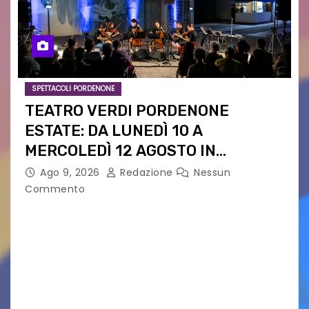
SPETTACOLI PORDENONE
TEATRO VERDI PORDENONE
ESTATE: DA LUNEDÌ 10 A
MERCOLEDÌ 12 AGOSTO IN
PIAZZETTA PESCHERIA TORNANO
Ago 9, 2026
Redazione
Nessun
LE MUSIC NIGHTS
Commento
IL CARTELLONE ESTIVO DEL TEATRO VERDI SI
SPOSTA NEL CUORE DELLA CITTÀ: DA LUNEDÌ 10 A
MERCOLEDÌ 12 AGOSTO IN PIAZZETTA
PESCHERIA TORNANO LE MUSIC NIGHTS TRE
SERATE A INGRESSO…