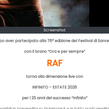
Screenshot
o aver partecipato alla 76° edizione del Festival di San
con il brano “Ora e per sempre”
RAF
torna alla dimensione live con
INFINITO – ESTATE 2026
per i 25 anni del successo “Infinito”
sponibili in prevendita su ticketone.it e in tutti i punti vendit