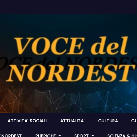
ATTIVITA’ SOCIALI
ATTUALITA’
CULTURA
CU
ONORDEST
RUBRICHE
SPORT
SCIENZA & H