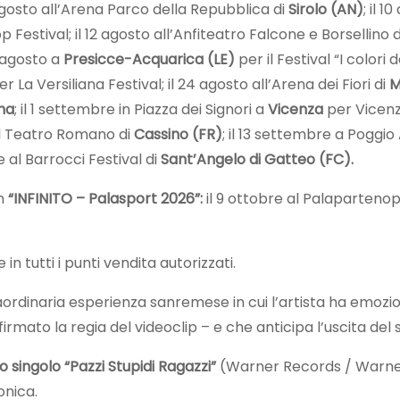
 agosto all’Arena Parco della Repubblica di
Sirolo (AN)
; il 
Festival; il 12 agosto all’Anfiteatro Falcone e Borsellino 
8 agosto a
Presicce-Acquarica (LE)
per il Festival “I colori 
er La Versiliana Festival; il 24 agosto all’Arena dei Fiori di
M
na
; il 1 settembre in Piazza dei Signori a
Vicenza
per Vicenza
al Teatro Romano di
Cassino (FR)
; il 13 settembre a Poggio
 al Barrocci Festival di
Sant’Angelo di Gatteo (FC).
on
“INFINITO – Palasport 2026”:
il 9 ottobre al Palaparteno
 in tutti i punti vendita autorizzati.
traordinaria esperienza sanremese in cui l’artista ha emo
irmato la regia del videoclip – e che anticipa l’uscita del s
 singolo “Pazzi Stupidi Ragazzi”
(Warner Records / Warner M
onica.