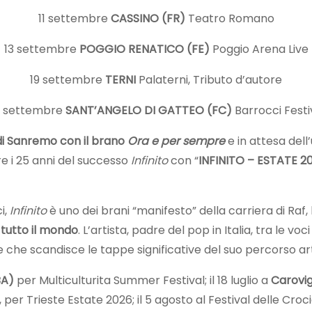
11 settembre
CASSINO (FR)
Teatro Romano
13 settembre
POGGIO RENATICO (FE)
Poggio Arena Live
19 settembre
TERNI
Palaterni, Tributo d’autore
 settembre
SANT’ANGELO DI GATTEO (FC)
Barrocci Festi
 di Sanremo
con il brano
Ora e per sempre
e in attesa dell
re i 25 anni del successo
Infinito
con “
INFINITO – ESTATE 2
i,
Infinito
è uno dei brani “manifesto” della carriera di Raf,
n tutto il mondo
. L’artista, padre del pop in Italia, tra le 
e che scandisce le tappe significative del suo percorso art
BA)
per Multiculturita Summer Festival; il 18 luglio a
Carovi
, per Trieste Estate 2026; il 5 agosto al Festival delle Cro