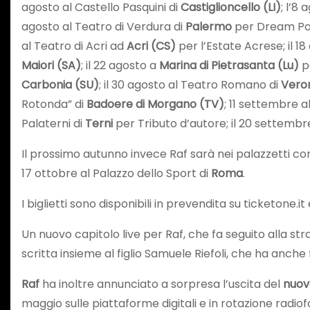
agosto al Castello Pasquini di
Castiglioncello (LI)
; l’8
agosto al Teatro di Verdura di
Palermo
per Dream Pop 
al Teatro di Acri ad
Acri (CS)
per l’Estate Acrese; il 1
Maiori (SA)
; il 22 agosto a
Marina di Pietrasanta (Lu)
p
Carbonia (SU)
; il 30 agosto al Teatro Romano di
Vero
Rotonda” di
Badoere di Morgano (TV)
; 11 settembre 
Palaterni di
Terni
per Tributo d’autore; il 20 settembre
Il prossimo autunno invece Raf sarà nei palazzetti c
17 ottobre al Palazzo dello Sport di
Roma
.
I biglietti sono disponibili in prevendita su ticketone.it e
Un nuovo capitolo live per Raf, che fa seguito alla s
scritta insieme al figlio Samuele Riefoli, che ha anche f
Raf
ha inoltre annunciato a sorpresa l’uscita del
nuovo
maggio sulle piattaforme digitali e in rotazione radiof