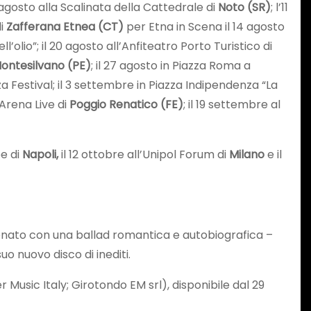
10 agosto alla Scalinata della Cattedrale di
Noto (SR)
; l’11
di
Zafferana Etnea (CT)
per Etna in Scena il 14 agosto
dell’olio”; il 20 agosto all’Anfiteatro Porto Turistico di
ontesilvano (PE)
; il 27 agosto in Piazza Roma a
 Festival; il 3 settembre in Piazza Indipendenza “La
 Arena Live di
Poggio Renatico (FE)
; il 19 settembre al
pe di
Napoli,
il 12 ottobre all’Unipol Forum di
Milano
e il
zionato con una ballad romantica e autobiografica –
uo nuovo disco di inediti.
usic Italy; Girotondo EM srl), disponibile dal 29