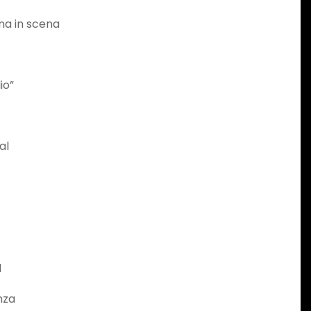
tna in scena
io”
al
l
nza