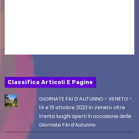
GRADO — La splendida cornice della Basilica di
Sant’Eufemia a Grado si appresta ad accorrere
un appuntamento di grande spessore artistico
e spirituale. Martedì 11 agosto 2026, a partire
dalle…
Classifica Articoli E Pagine
GIORNATE FAI D’AUTUNNO - VENETO -
14 e 15 ottobre 2023 in Veneto oltre
trenta luoghi aperti in occasione delle
Giornate FAI d’Autunno