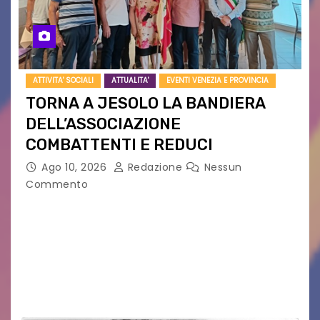
ATTIVITA' SOCIALI
ATTUALITA'
EVENTI VENEZIA E PROVINCIA
TORNA A JESOLO LA BANDIERA
DELL’ASSOCIAZIONE
COMBATTENTI E REDUCI
Ago 10, 2026
Redazione
Nessun
Commento
Eletto il nuovo presidente: è Roberto Rugolotto
Un momento di forte valore simbolico e
comunitario per la città di Jesolo. Il sindaco ha
incontrato i rappresentanti delle Associazioni
d’Arma iscritte…