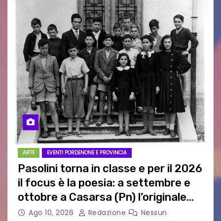
ARTE
EVENTI PORDENONE E PROVINCIA
Pasolini torna in classe e per il 2026
il focus è la poesia: a settembre e
ottobre a Casarsa (Pn) l’originale
percorso per docenti delle scuole
Ago 10, 2026
Redazione
Nessun