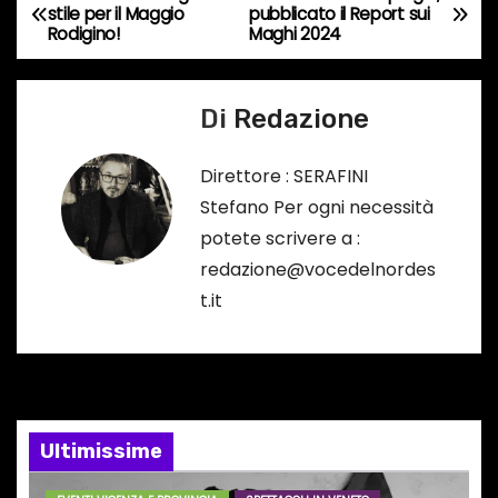
N
n
stile per il Maggio
pubblicato il Report sui
c
Rodigino!
Maghi 2024
a
o
v
r
Di
Redazione
s
i
o
Direttore : SERAFINI
g
…
Stefano Per ogni necessità
a
potete scrivere a :
redazione@vocedelnordes
z
t.it
i
o
n
Ultimissime
e