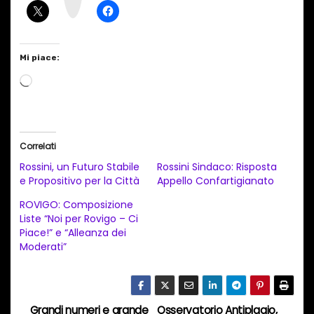
m
Mi piace:
C
a
r
i
Correlati
c
Rossini, un Futuro Stabile
Rossini Sindaco: Risposta
a
e Propositivo per la Città
Appello Confartigianato
m
ROVIGO: Composizione
e
Liste “Noi per Rovigo – Ci
Piace!” e “Alleanza dei
n
Moderati”
t
o
i
Grandi numeri e grande
Osservatorio Antiplagio,