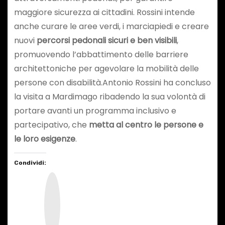
maggiore sicurezza ai cittadini. Rossini intende
anche curare le aree verdi, i marciapiedi e creare
nuovi
percorsi pedonali sicuri e ben visibili
,
promuovendo l’abbattimento delle barriere
architettoniche per agevolare la mobilità delle
persone con disabilità.Antonio Rossini ha concluso
la visita a Mardimago ribadendo la sua volontà di
portare avanti un programma inclusivo e
partecipativo, che
metta al centro le persone e
le loro esigenze
.
Condividi:
I
n
s
t
a
g
r
a