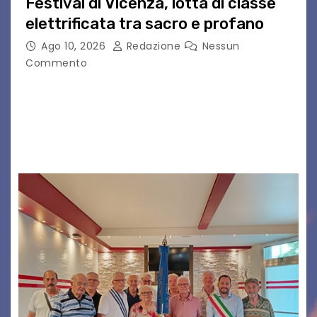
Festival di Vicenza, lotta di classe
elettrificata tra sacro e profano
Ago 10, 2026
Redazione
Nessun
Commento
CIGNO è il progetto del musicista romano Diego
Cignitti, che sabato 29 agosto sarà in scena sul
palco del Fornaci Rosse Festival di Vicenza.
Dopo la partecipazione a Uno maggio…