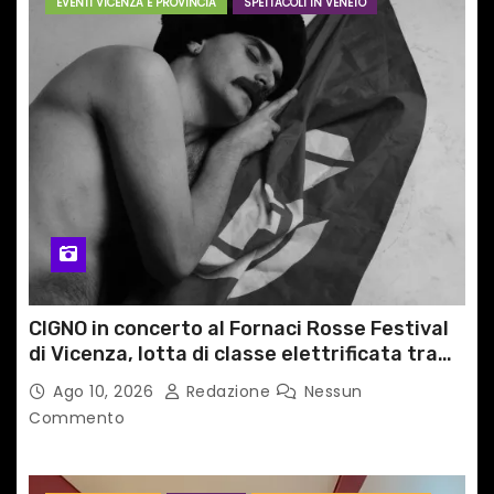
EVENTI VICENZA E PROVINCIA
SPETTACOLI IN VENETO
a
r
t
i
c
o
l
CIGNO in concerto al Fornaci Rosse Festival
i
di Vicenza, lotta di classe elettrificata tra
sacro e profano
Ago 10, 2026
Redazione
Nessun
Commento