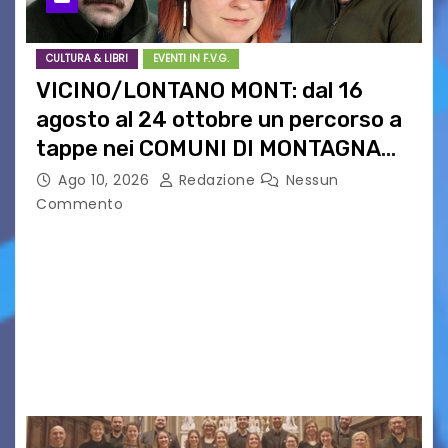
CULTURA & LIBRI
EVENTI IN F.V.G.
VICINO/LONTANO MONT: dal 16
agosto al 24 ottobre un percorso a
tappe nei COMUNI DI MONTAGNA
DEL FVG
Ago 10, 2026
Redazione
Nessun
Commento
VICINO/LONTANO MONT RIPRENDE IL SUO
CAMMINO TRA LE MONTAGNE DEL FRIULI
VENEZIA GIULIA. INCONTRI, PRESENTAZIONI,
PROIEZIONI, SPETTACOLI, LETTURE SCENICHE,
UNA MOSTRA FOTOGRAFICA, VISITE E
PASSEGGIATE: UN BREVE PERCORSO A TAPPE…