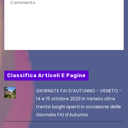
Commento
UDINE – Continuano anche nel mese di agosto
al Visio Garden Yatai gli appuntamenti con la
cucina e la cultura giapponese a cura dello
chef giappo-italiano Sai Fukayama. Lunedì 10…
Classifica Articoli E Pagine
GIORNATE FAI D’AUTUNNO - VENETO -
14 e 15 ottobre 2023 in Veneto oltre
trenta luoghi aperti in occasione delle
Giornate FAI d’Autunno