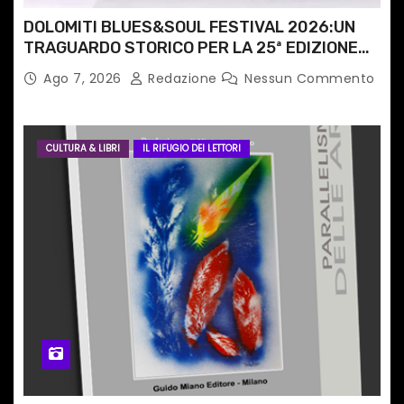
i
DOLOMITI BLUES&SOUL FESTIVAL 2026:UN
TRAGUARDO STORICO PER LA 25ª EDIZIONE
TRA LE CIME PATRIMONIO UNESCO
Ago 7, 2026
Redazione
Nessun Commento
CULTURA & LIBRI
IL RIFUGIO DEI LETTORI