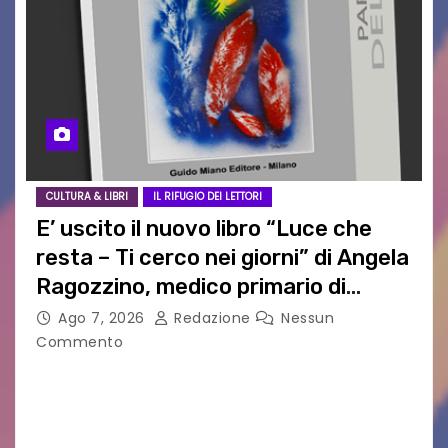
CULTURA & LIBRI
IL RIFUGIO DEI LETTORI
E’ uscito il nuovo libro “Luce che
resta – Ti cerco nei giorni” di Angela
Ragozzino, medico primario di
Capua
Ago 7, 2026
Redazione
Nessun
Commento
GUIDO MIANO EDITORE NOVITÀ EDITORIALE È
uscito il libro di poesie e fotografie: LUCE CHE
RESTA – TI CERCO NEI GIORNI di ANGELA