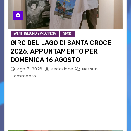
EVENTI BELLUNO E PROVINCIA
SPORT
GIRO DEL LAGO DI SANTA CROCE
2026, APPUNTAMENTO PER
DOMENICA 16 AGOSTO
Ago 7, 2026
Redazione
Nessun
Commento
Presentato ufficialmente l’evento solidaristico
proposto dal Comitato Alpago 2 Ruote &
Solidarietà, il cui ricavato andrà a Via di Natale,
Associazione Cucchini e Alpago Solidale. Sulla
maglietta, realizzata dall’artista Maria…