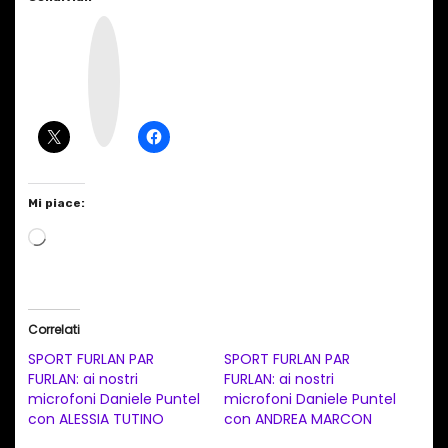
I
n
s
t
a
g
r
a
m
Mi piace:
C
a
r
i
Correlati
c
SPORT FURLAN PAR
SPORT FURLAN PAR
a
FURLAN: ai nostri
FURLAN: ai nostri
microfoni Daniele Puntel
microfoni Daniele Puntel
m
con ALESSIA TUTINO
con ANDREA MARCON
e