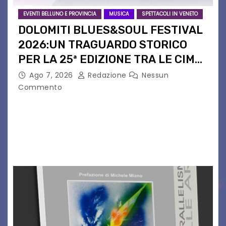
EVENTI BELLUNO E PROVINCIA
MUSICA
SPETTACOLI IN VENETO
DOLOMITI BLUES&SOUL FESTIVAL
2026:UN TRAGUARDO STORICO
PER LA 25ª EDIZIONE TRA LE CIME
PATRIMONIO UNESCO
Ago 7, 2026
Redazione
Nessun
Commento
Il Dolomiti Blues&Soul Festival celebra nel 2026
un traguardo leggendario: la sua 25ª edizione.
Un quarto di secolo di grande musica che torna
a far vibrare il cuore delle Dolomiti…