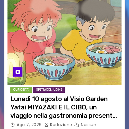
CURIOSITA'
SPETTACOLI UDINE
Lunedì 10 agosto al Visio Garden
Yatai MIYAZAKI E IL CIBO, un
viaggio nella gastronomia presente
nei film di Hayao Miyazaki!
Ago 7, 2026
Redazione
Nessun