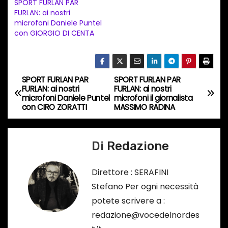
SPORT FURLAN PAR
n
FURLAN: ai nostri
t
microfoni Daniele Puntel
con GIORGIO DI CENTA
o
i
n
c
SPORT FURLAN PAR
SPORT FURLAN PAR
N
FURLAN: ai nostri
FURLAN: ai nostri
o
microfoni Daniele Puntel
microfoni il giornalista
a
r
con CIRO ZORATTI
MASSIMO RADINA
s
v
o
Di
Redazione
i
…
g
Direttore : SERAFINI
Stefano Per ogni necessità
a
potete scrivere a :
z
redazione@vocedelnordes