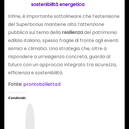
sostenibilità energetica
Infine, è importante sottolineare che l’estensione
del Superbonus mantiene alta l’attenzione
pubblica sul tema della
resilienza
del patrimonio
edilizio italiano, spesso fragile di fronte agli eventi
sismici e climatici. Una strategia che, oltre a
rispondere a un’esigenza concreta, guarda al
futuro con un approccio integrato tra sicurezza,
efficienza e sostenibilità.
Fonte:
prontobolletta.it
Condividi:
I
n
s
t
a
g