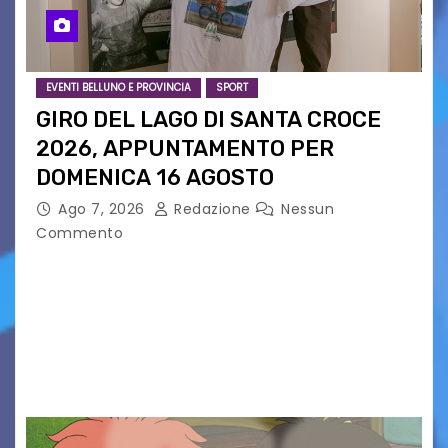
EVENTI BELLUNO E PROVINCIA
SPORT
GIRO DEL LAGO DI SANTA CROCE
2026, APPUNTAMENTO PER
DOMENICA 16 AGOSTO
Ago 7, 2026
Redazione
Nessun
Commento
Presentato ufficialmente l’evento solidaristico
proposto dal Comitato Alpago 2 Ruote &
Solidarietà, il cui ricavato andrà a Via di Natale,
Associazione Cucchini e Alpago Solidale. Sulla
maglietta, realizzata dall’artista Maria…