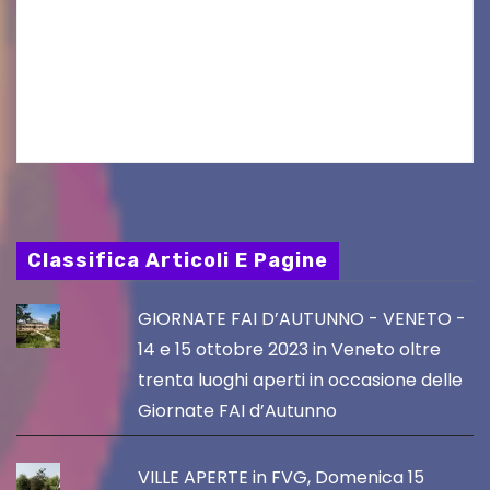
UDINE – Continuano anche nel mese di agosto
al Visio Garden Yatai gli appuntamenti con la
cucina e la cultura giapponese a cura dello
chef giappo-italiano Sai Fukayama. Lunedì 10…
Classifica Articoli E Pagine
GIORNATE FAI D’AUTUNNO - VENETO -
14 e 15 ottobre 2023 in Veneto oltre
trenta luoghi aperti in occasione delle
Giornate FAI d’Autunno
VILLE APERTE in FVG, Domenica 15