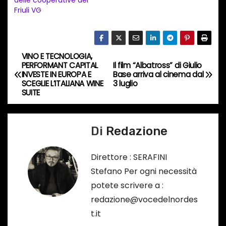
delle cooperative del
n
Friuli VG
c
o
r
VINO E TECNOLOGIA,
N
s
PERFORMANT CAPITAL
Il film “Albatross” di Giulio
INVESTE IN EUROPA E
Base arriva al cinema dal
a
o
SCEGLIE L’ITALIANA WINE
3 luglio
SUITE
…
v
i
Di
Redazione
g
Direttore : SERAFINI
a
Stefano Per ogni necessità
potete scrivere a :
z
redazione@vocedelnordes
i
t.it