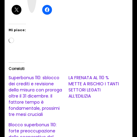
r
a
m
Mi piace:
C
a
r
i
Correlati
c
Superbonus 110: sblocco
LA FRENATA AL 110 %
a
dei crediti e revisione
METTE A RISCHIO I TANTI
della misura con proroga
SETTORI LEGATI
m
oltre il 31 dicembre. Il
ALL’EDILIZIA
e
fattore tempo è
n
fondamentale, prossimi
tre mesi cruciali
t
Blocco superbonus 110:
o
forte preoccupazione
i