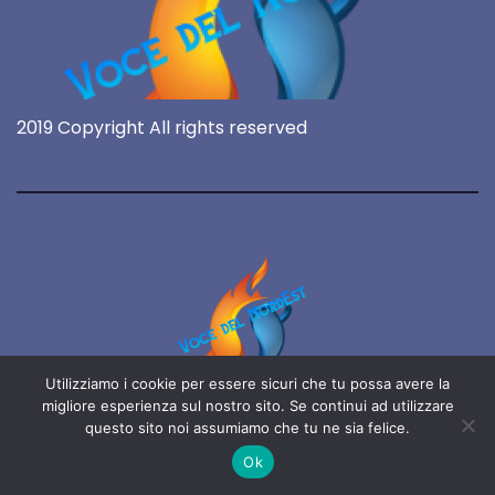
2019 Copyright All rights reserved
Utilizziamo i cookie per essere sicuri che tu possa avere la
Voce del NordEst
migliore esperienza sul nostro sito. Se continui ad utilizzare
questo sito noi assumiamo che tu ne sia felice.
online 24/7
Ok