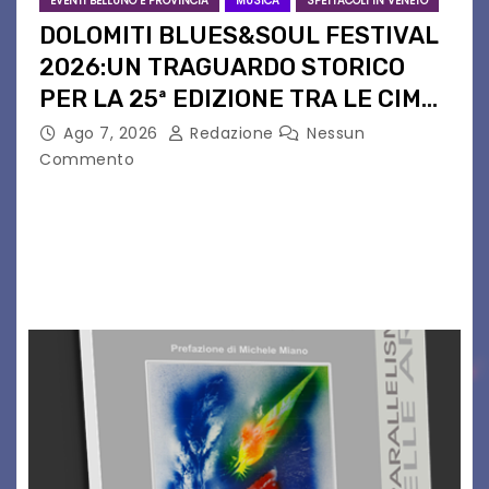
EVENTI BELLUNO E PROVINCIA
MUSICA
SPETTACOLI IN VENETO
DOLOMITI BLUES&SOUL FESTIVAL
2026:UN TRAGUARDO STORICO
PER LA 25ª EDIZIONE TRA LE CIME
PATRIMONIO UNESCO
Ago 7, 2026
Redazione
Nessun
Commento
Il Dolomiti Blues&Soul Festival celebra nel 2026
un traguardo leggendario: la sua 25ª edizione.
Un quarto di secolo di grande musica che torna
a far vibrare il cuore delle Dolomiti…