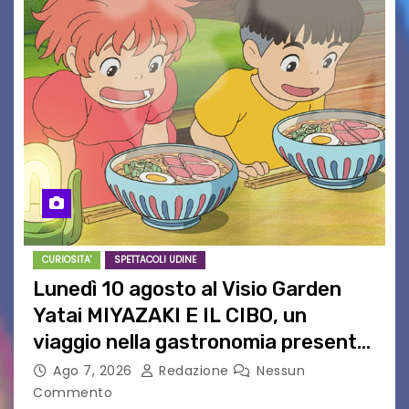
CURIOSITA'
SPETTACOLI UDINE
Lunedì 10 agosto al Visio Garden
Yatai MIYAZAKI E IL CIBO, un
viaggio nella gastronomia presente
nei film di Hayao Miyazaki!
Ago 7, 2026
Redazione
Nessun
Commento