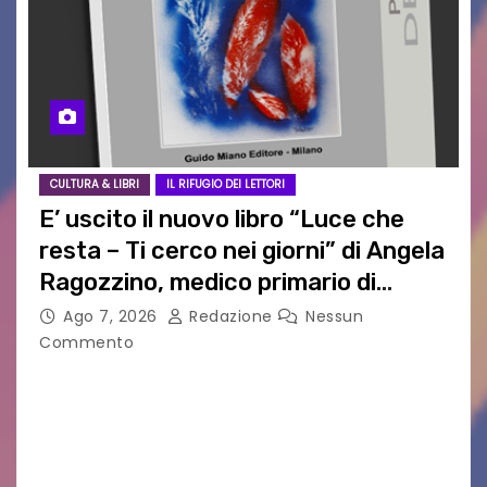
CULTURA & LIBRI
IL RIFUGIO DEI LETTORI
E’ uscito il nuovo libro “Luce che
resta – Ti cerco nei giorni” di Angela
Ragozzino, medico primario di
Capua
Ago 7, 2026
Redazione
Nessun
Commento
GUIDO MIANO EDITORE NOVITÀ EDITORIALE È
uscito il libro di poesie e fotografie: LUCE CHE
RESTA – TI CERCO NEI GIORNI di ANGELA
RAGOZZINO Pubblicato il libro di poesie “Luce…