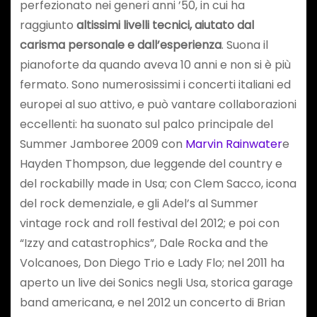
perfezionato nei generi anni ’50, in cui ha
raggiunto
altissimi livelli tecnici, aiutato dal
carisma personale e dall’esperienza
. Suona il
pianoforte da quando aveva 10 anni e non si è più
fermato. Sono numerosissimi i concerti italiani ed
europei al suo attivo, e può vantare collaborazioni
eccellenti: ha suonato sul palco principale del
Summer Jamboree 2009 con
Marvin Rainwater
e
Hayden Thompson
,
due leggende del country e
del rockabilly made in Usa; con Clem Sacco, icona
del rock demenziale, e gli Adel’s al Summer
vintage rock and roll festival del 2012; e poi con
“Izzy and catastrophics”, Dale Rocka and the
Volcanoes, Don Diego Trio e Lady Flo; nel 2011 ha
aperto un live dei Sonics negli Usa, storica garage
band americana, e nel 2012 un concerto di Brian