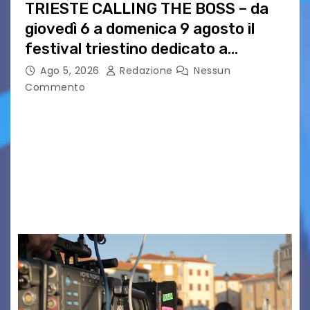
TRIESTE CALLING THE BOSS – da
giovedì 6 a domenica 9 agosto il
festival triestino dedicato a
Springsteen
Ago 5, 2026
Redazione
Nessun
Commento
TRIESTE CALLING THE BOSS 2026
Quattordicesima Edizione Dal 6 al 9 agosto 2026
PIAZZA VERDI, SARTORIO, SAN GIUSTO,
AUSONIA… BLOOD BROTHERS, LOVESICK DUO,
BOUND FOR GLORY, RENATO TAMMI, ANTHONY
BASSO,…