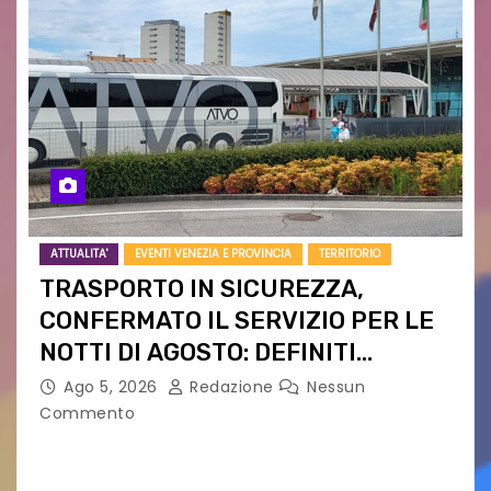
ATTUALITA'
EVENTI VENEZIA E PROVINCIA
TERRITORIO
TRASPORTO IN SICUREZZA,
CONFERMATO IL SERVIZIO PER LE
NOTTI DI AGOSTO: DEFINITI
PERCORSI, FERMATE E ORARIO
Ago 5, 2026
Redazione
Nessun
Commento
Venerdì 7 agosto la prima corsa, obiettivo
ridurre i rischi legati agli spostamenti notturni