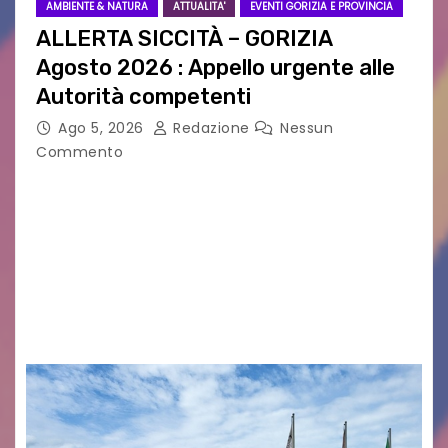
AMBIENTE & NATURA
ATTUALITA'
EVENTI GORIZIA E PROVINCIA
ALLERTA SICCITÀ – GORIZIA
Agosto 2026 : Appello urgente alle
Autorità competenti
Ago 5, 2026
Redazione
Nessun
Commento
Legambiente Gorizia APS e Legambiente
Monfalcone APS “Circolo Ignazio Zanutto”
desiderano attirare l’attenzione della
cittadinanza e delle Autorità competenti sulla
grave siccità che sta colpendo non solo le
campagne e…