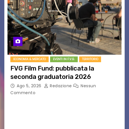
ECONOMIA & MERCATO
EVENTI IN F.V.G.
TERRITORIO
FVG Film Fund: pubblicata la
seconda graduatoria 2026
Ago 5, 2026
Redazione
Nessun
Commento
Aperta la terza e ultima call dell’anno per le
produzioni audiovisive Online gli esiti della
seconda finestra del Film Fund promosso dalla
Friuli Venezia Giulia Film Commission –