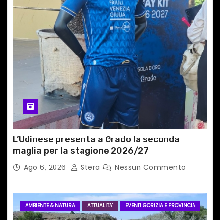
t
i
c
o
l
i
L’Udinese presenta a Grado la seconda
maglia per la stagione 2026/27
Ago 6, 2026
Stera
Nessun Commento
AMBIENTE & NATURA
ATTUALITA'
EVENTI GORIZIA E PROVINCIA