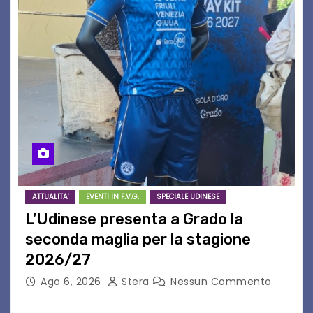
ATTUALITA'
EVENTI IN F.V.G.
SPECIALE UDINESE
L’Udinese presenta a Grado la
seconda maglia per la stagione
2026/27
Ago 6, 2026
Stera
Nessun Commento
GRADO – È stata la splendida cornice di Grado