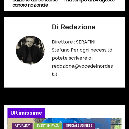
v
r
canoro nazionale
s
i
o
Di
Redazione
g
…
a
Direttore : SERAFINI
Stefano Per ogni necessità
z
potete scrivere a :
i
redazione@vocedelnordes
t.it
o
n
e
Ultimissime
a
r
ATTUALITA'
EVENTI IN F.V.G.
SPECIALE UDINESE