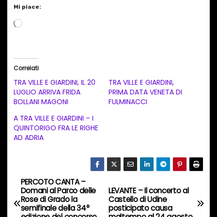
Mi piace:
C
a
r
i
Correlati
c
TRA VILLE E GIARDINI, IL 20
TRA VILLE E GIARDINI,
a
LUGLIO ARRIVA FRIDA
PRIMA DATA VENETA DI
BOLLANI MAGONI
FULMINACCI
m
e
A TRA VILLE E GIARDINI – I
QUINTORIGO FRA LE RIGHE
n
AD ADRIA
t
o
i
PERCOTO CANTA –
N
n
Domani al Parco delle
LEVANTE – Il concerto al
c
Rose di Grado la
Castello di Udine
a
semifinale della 34°
posticipato causa
o
edizione del concorso
maltempo al 24 agosto