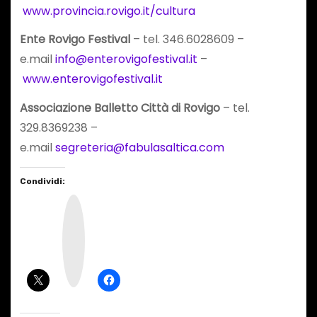
www.provincia.rovigo.it/cultura
Ente Rovigo Festival
– tel. 346.6028609 –
e.mail
info@enterovigofestival.it
–
www.enterovigofestival.it
Associazione Balletto Città di Rovigo
– tel.
329.8369238 –
e.mail
segreteria@fabulasaltica.com
Condividi:
I
n
s
t
a
g
r
a
m