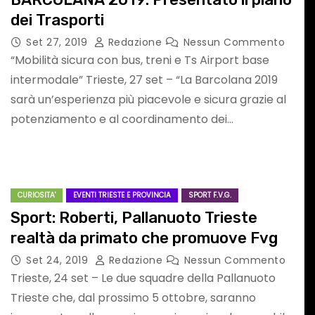
PATRIMONIO
dei Trasporti
UNESCO
Set 27, 2019
Redazione
Nessun Commento
“Mobilità sicura con bus, treni e Ts Airport base
CUORE
CULTURA & LIBRI
IL RIFUGIO DEI LETTORI
intermodale” Trieste, 27 set – “La Barcolana 2019
sarà un’esperienza più piacevole e sicura grazie al
potenziamento e al coordinamento dei…
CURIOSITA'
EVENTI TRIESTE E PROVINCIA
SPORT F.V.G.
E’ uscito il nuovo
Sport: Roberti, Pallanuoto Trieste
realtà da primato che promuove Fvg
 nomi
libro “Luce che
Set 24, 2019
Redazione
Nessun Commento
resta – Ti cerco nei
Trieste, 24 set – Le due squadre della Pallanuoto
Trieste che, dal prossimo 5 ottobre, saranno
giorni” di Angela
 Lezcano
Ago 7, 2026
Redazione
Nessun