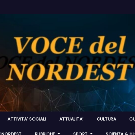
ATTIVITA’ SOCIALI
ATTUALITA’
CULTURA
CU
ONORDEST
RUBRICHE
SPORT
SCIENZA & H