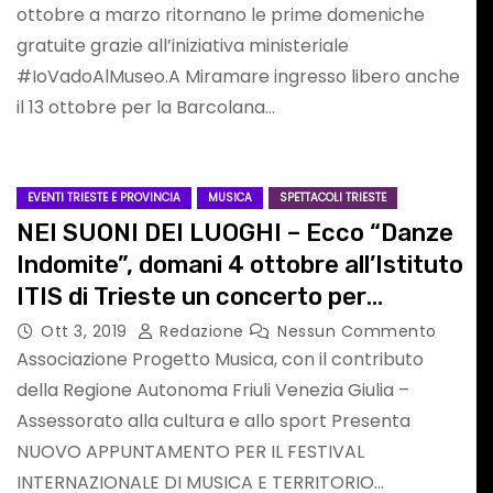
ottobre a marzo ritornano le prime domeniche
 nomi
lezione
gratuite grazie all’iniziativa ministeriale
dimenticata:
#IoVadoAlMuseo.A Miramare ingresso libero anche
il 13 ottobre per la Barcolana…
perché l’Italia deve
 Lezcano
Ago 7, 2026
Yuleisy Cruz Lezcano
Nessun Commento
tornare a pensare
EVENTI TRIESTE E PROVINCIA
MUSICA
SPETTACOLI TRIESTE
in termini
NEI SUONI DEI LUOGHI – Ecco “Danze
Indomite”, domani 4 ottobre all’Istituto
strategici
ITIS di Trieste un concerto per
pianoforte, tromba, trombone e corno
Ott 3, 2019
Redazione
Nessun Commento
Associazione Progetto Musica, con il contributo
della Regione Autonoma Friuli Venezia Giulia –
EVENTI BELLUNO E PROVINCIA
MUSICA
Assessorato alla cultura e allo sport Presenta
SPETTACOLI IN VENETO
NUOVO APPUNTAMENTO PER IL FESTIVAL
INTERNAZIONALE DI MUSICA E TERRITORIO…