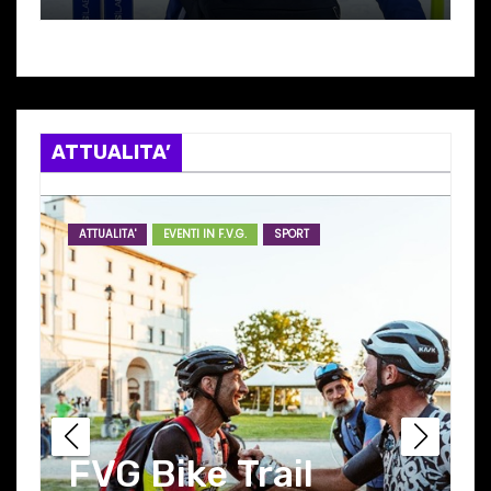
I
con NICOLA ‘ZEZO’
ROMANIN
ATTUALITA’
ATTUALITA'
EVENTI IN F.V.G.
SPORT
FVG Bike Trail