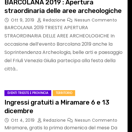
I
con Stefano VIEZZ
BARCOLANA 2019 : Apertura
straordinaria delle aree archeologiche
Ott 9, 2019
Redazione
Nessun Commento
BARCOLANA 2019 TRIESTE APERTURA
STRAORDINARIA DELLE AREE ARCHEOLOGICHE In
occasione dell’evento Barcolana 2019 anche la
Soprintendenza Archeologia, belle arti e paesaggio
del Friuli Venezia Giulia partecipa alla festa della
CUORE
ATTUALITA'
CON IL CUORE
città…
EVENTI TRIESTE E PROVINCIA
TERRITORIO
Ingressi gratuiti a Miramare 6 e 13
dicembre
Ott 4, 2019
Redazione
Nessun Commento
De Gaulle e la
Miramare, gratis la prima domenica del mese Da