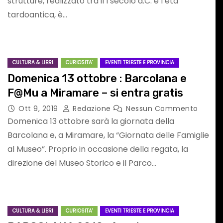
strutture, realizzato tra il I secolo d.C. e l’età
tardoantica, è…
DIONORDEST
ASF ASSOCIAZION SPORTIVE FURLANE
RADIONORDEST
SPORT FURLAN PAR FURLAN
CULTURA & LIBRI
CURIOSITA'
EVENTI TRIESTE E PROVINCIA
Domenica 13 ottobre : Barcolana e
F@Mu a Miramare – si entra gratis
Ott 9, 2019
Redazione
Nessun Commento
Domenica 13 ottobre sarà la giornata della
N
SPORT FURLAN
Barcolana e, a Miramare, la “Giornata delle Famiglie
al Museo”. Proprio in occasione della regata, la
i
PAR FURLAN: ai
direzione del Museo Storico e il Parco…
ni
nostri microfoni
l
Daniele Puntel
Nessun
Mag 17, 2026
Redazione
Nessun
CULTURA & LIBRI
CURIOSITA'
EVENTI TRIESTE E PROVINCIA
Commento