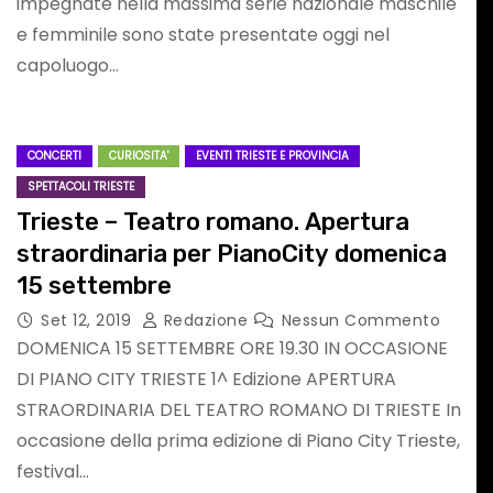
impegnate nella massima serie nazionale maschile
Commento
e femminile sono state presentate oggi nel
Ragozzino, medico
capoluogo…
primario di Capua
CONCERTI
CURIOSITA'
EVENTI TRIESTE E PROVINCIA
SPETTACOLI TRIESTE
Trieste – Teatro romano. Apertura
straordinaria per PianoCity domenica
SPETTACOLI UDINE
15 settembre
Set 12, 2019
Redazione
Nessun Commento
DOMENICA 15 SETTEMBRE ORE 19.30 IN OCCASIONE
DI PIANO CITY TRIESTE 1^ Edizione APERTURA
STRAORDINARIA DEL TEATRO ROMANO DI TRIESTE In
occasione della prima edizione di Piano City Trieste,
festival…