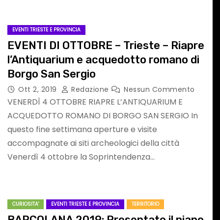
EVENTI TRIESTE E PROVINCIA
EVENTI DI OTTOBRE – Trieste – Riapre
l’Antiquarium e acquedotto romano di
DOLOMITI
Borgo San Sergio
BLUES&SOUL
Ott 2, 2019
Redazione
Nessun Commento
VENERDÌ 4 OTTOBRE RIAPRE L’ANTIQUARIUM E
jano
FESTIVAL 2026:UN
ACQUEDOTTO ROMANO DI BORGO SAN SERGIO In
questo fine settimana aperture e visite
TRAGUARDO
Nessun
Ago 7, 2026
Redazione
Nessun
accompagnate ai siti archeologici della città
Commento
STORICO PER LA
Venerdì 4 ottobre la Soprintendenza…
25ª EDIZIONE TRA
LE CIME
CURIOSITA'
EVENTI TRIESTE E PROVINCIA
TERRITORIO
BARCOLANA 2019: Presentato il piano