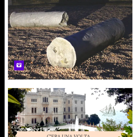
ELE
con EDI ORIOL
SPECIALE UDINESE
ATTIVITA' SOCIALI
ATTUALITA'
CON IL 
 presenta