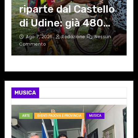
riparte dal Castello
di Udine: già 480
iscritti
Ago 7, 2026
Redazione
Nessun
Commento
C
MUSICA
ARTE
EVENTI PADOVA E PROVINCIA
MUSICA