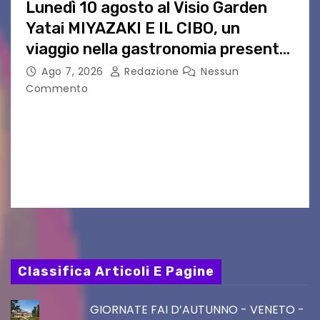
Lunedì 10 agosto al Visio Garden
Yatai MIYAZAKI E IL CIBO, un
viaggio nella gastronomia presente
nei film di Hayao Miyazaki!
Ago 7, 2026
Redazione
Nessun
Commento
UDINE – Continuano anche nel mese di agosto
al Visio Garden Yatai gli appuntamenti con la
cucina e la cultura giapponese a cura dello
chef giappo-italiano Sai Fukayama. Lunedì 10…
Classifica Articoli E Pagine
GIORNATE FAI D’AUTUNNO - VENETO -