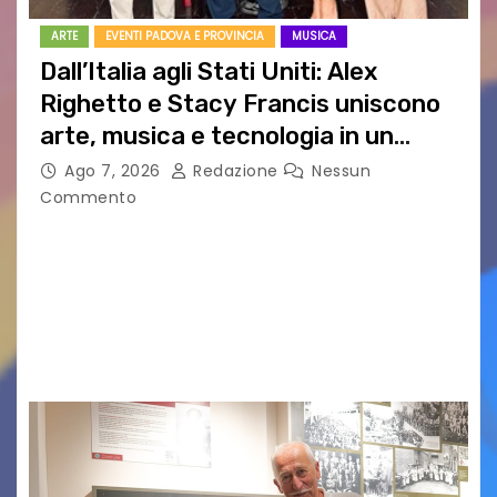
ARTE
EVENTI PADOVA E PROVINCIA
MUSICA
Dall’Italia agli Stati Uniti: Alex
Righetto e Stacy Francis uniscono
arte, musica e tecnologia in un
nuovo progetto internazionale”
Ago 7, 2026
Redazione
Nessun
Commento
Vigonza (Padova), 7 agosto 2026 – Arte
contemporanea, musica internazionale, Made
in Italy e nuove generazioni si sono incontrati
oggi a Vigonza in occasione di un importante
confronto istituzionale dedicato…