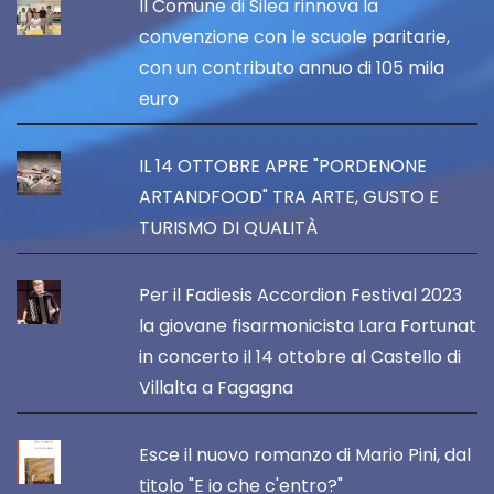
Il Comune di Silea rinnova la
convenzione con le scuole paritarie,
con un contributo annuo di 105 mila
euro
IL 14 OTTOBRE APRE "PORDENONE
ARTANDFOOD" TRA ARTE, GUSTO E
TURISMO DI QUALITÀ
Per il Fadiesis Accordion Festival 2023
la giovane fisarmonicista Lara Fortunat
in concerto il 14 ottobre al Castello di
Villalta a Fagagna
Esce il nuovo romanzo di Mario Pini, dal
titolo "E io che c'entro?"