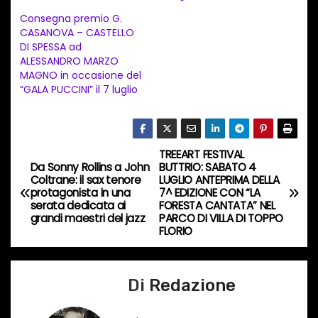
t
Consegna premio G.
CASANOVA – CASTELLO
o
DI SPESSA ad
i
ALESSANDRO MARZO
n
MAGNO in occasione del
“GALA PUCCINI” il 7 luglio
c
o
r
s
TREEART FESTIVAL
N
Da Sonny Rollins a John
BUTTRIO: SABATO 4
o
Coltrane: il sax tenore
LUGLIO ANTEPRIMA DELLA
a
…
protagonista in una
7^ EDIZIONE CON “LA
serata dedicata ai
FORESTA CANTATA” NEL
v
grandi maestri del jazz
PARCO DI VILLA DI TOPPO
FLORIO
i
g
Di
Redazione
a