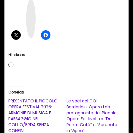
I
n
s
t
a
g
r
a
m
Mi piace:
C
a
r
i
Correlati
c
PRESENTATO IL PICCOLO
Le voci del GO!
a
OPERA FESTIVAL 2026:
Borderless Opera Lab
ARMONIE DI MUSICA E
protagoniste del Piccolo
m
PAESAGGIO NEL
Opera Festival tra “Da
e
COLLIO/BRDA SENZA
Ponte Café” e “Serenate
n
CONFINI
in Vigna”