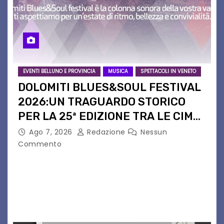
EVENTI BELLUNO E PROVINCIA
MUSICA
SPETTACOLI IN VENETO
DOLOMITI BLUES&SOUL FESTIVAL
2026:UN TRAGUARDO STORICO
PER LA 25ª EDIZIONE TRA LE CIME
PATRIMONIO UNESCO
Ago 7, 2026
Redazione
Nessun
Commento
Il Dolomiti Blues&Soul Festival celebra nel 2026
un traguardo leggendario: la sua 25ª edizione.
Un quarto di secolo di grande musica che torna
a far vibrare il cuore delle Dolomiti…