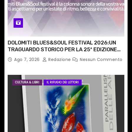
o
l
i
DOLOMITI BLUES&SOUL FESTIVAL 2026:UN
TRAGUARDO STORICO PER LA 25ª EDIZIONE
TRA LE CIME PATRIMONIO UNESCO
Ago 7, 2026
Redazione
Nessun Commento
CULTURA & LIBRI
IL RIFUGIO DEI LETTORI