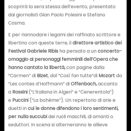
scoprirà la sera stessa dell’evento, presentato
dai giornalisti Gian Paolo Polesini e Stefano
Cosma.
E per riannodare i legami del raffinato scrittore e
libertino con queste terre, il
direttore artistico del
Festival Gabriele Ribis
ha pensato a un
concerto-
omaggio ai personaggi femminili dell’Opera che
hanno cantato la libertà,
con pagine dalla
“Carmen” di
Bizet
, dal “Così fan tutte”di
Mozart
da
“Les contes d’Hoffmann” di
Offenbach,
accanto
a
Rossini
(“L’italiana in Algeri” e “Cenerentola”)
e
Puccini
(“La bohème”). Un repertorio di arie e
duetti in
cui le donne difendono i loro sentimenti,
per nulla succubi
dei ruoli maschili, di amanti o
seduttori. In scena si alterneranno le allieve