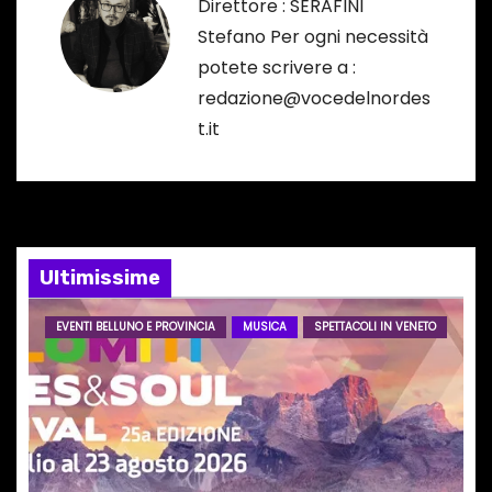
Direttore : SERAFINI
z
Stefano Per ogni necessità
potete scrivere a :
i
redazione@vocedelnordes
o
t.it
n
e
a
Ultimissime
r
EVENTI BELLUNO E PROVINCIA
MUSICA
SPETTACOLI IN VENETO
t
i
c