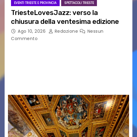
EVENTI TRIESTE E PROVINCIA
SPETTACOLI TRIESTE
TriesteLovesJazz: verso la
chiusura della ventesima edizione
Ago 10, 2026
Redazione
Nessun
Commento
Si avvia al termine la ventesima edizione del
Festival Internazionale TriesteLovesJazz,
promosso dal Comune di Trieste nell’ambito di
“TriesteEstate” e organizzato dalla Casa della
Musica/Scuola di Musica55. Ha attratto un…