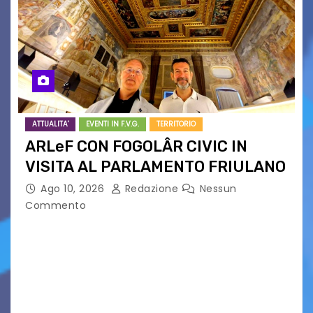
ATTUALITA'
EVENTI IN F.V.G.
TERRITORIO
ARLeF CON FOGOLÂR CIVIC IN
VISITA AL PARLAMENTO FRIULANO
Ago 10, 2026
Redazione
Nessun
Commento
Un omaggio alle tradizioni di uno dei più antichi e
potenti Parlamenti del Vecchio Continente in
vista degli otto secoli della sua più remota
testimonianza. Dure critiche fogolariste alla
gestione…