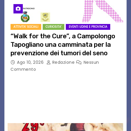
ATTIVITA' SOCIALI
CURIOSITA'
EVENTI UDINE E PROVINCIA
“Walk for the Cure”, a Campolongo
Tapogliano una camminata per la
prevenzione dei tumori del seno
Ago 10, 2026
Redazione
Nessun
Commento
CAMPOLONGO TAPOGLIANO – Torna l’atteso
appuntamento con la solidarietà, la salute e la
prevenzione. È giunta infatti alla sua quarta
edizione la “Walk for the Cure”, la passeggiata
organizzata a…