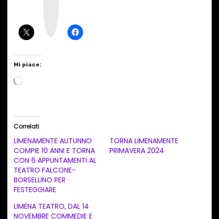
a
g
r
a
m
Mi piace:
C
a
r
i
Correlati
c
LIMENAMENTE AUTUNNO
TORNA LIMENAMENTE
a
COMPIE 10 ANNI E TORNA
PRIMAVERA 2024
CON 6 APPUNTAMENTI AL
m
TEATRO FALCONE-
e
BORSELLINO PER
n
FESTEGGIARE
t
LIMENA TEATRO, DAL 14
NOVEMBRE COMMEDIE E
o