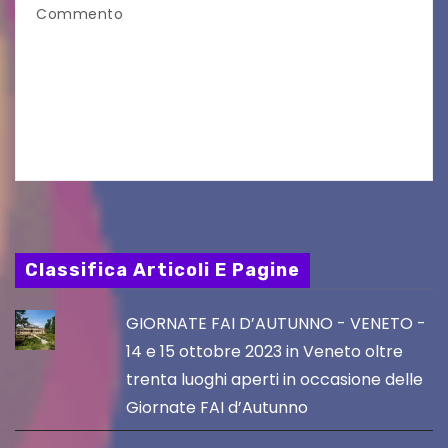
Commento
Approvato il progetto esecutivo per la messa in
sicurezza della SR 356 e della SP 13 Udine, 10 ago
– “Con questo intervento proseguiamo il lavoro
di ammodernamento della rete…
Classifica Articoli E Pagine
GIORNATE FAI D’AUTUNNO - VENETO -
14 e 15 ottobre 2023 in Veneto oltre
trenta luoghi aperti in occasione delle
Giornate FAI d’Autunno