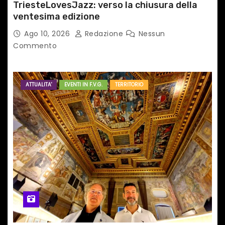
TriesteLovesJazz: verso la chiusura della
ventesima edizione
Ago 10, 2026
Redazione
Nessun
Commento
ATTUALITA'
EVENTI IN F.V.G.
TERRITORIO