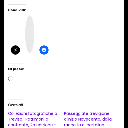
Condividi:
I
n
s
t
a
g
r
a
m
Mi piace:
C
a
r
i
Correlati
c
Collezioni fotografiche a
Passeggiate trevigiane
a
Treviso : Patrimoni a
d’inizio Novecento, dalla
confronto, 2a edizione –
raccolta di cartoline
m