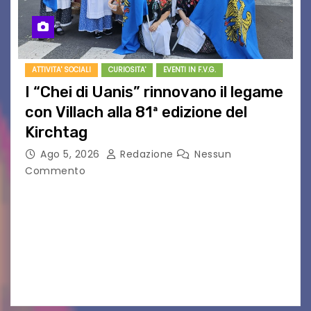
ATTIVITA' SOCIALI
CURIOSITA'
EVENTI IN F.V.G.
I “Chei di Uanis” rinnovano il legame
con Villach alla 81ª edizione del
Kirchtag
Ago 5, 2026
Redazione
Nessun
Commento
VILLACO/JANNIS – Anche quest’anno il gruppo
folkloristico “Chei di Uanis” ha rinnovato la sua
tradizione prendendo parte al Villacher
Kirchtag, la festa popolare e dei costumi
tradizionali più grande d’Austria.…