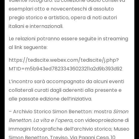
valente fotografo. La collezione Guolo conserva
esemplari otto e novecenteschi di assoluto
pregio storico e artistico, opera di noti autori
italiani e internazionali.
Le relazioni potranno essere seguite in streaming
al link seguente:
https://tediscite.webex.com/tediscite/j.php?
MTID=m5b943ed78233436023211a2d9b393d92
L’incontro sarà accompagnato da alcuni eventi
collaterali curati dagli aderenti alla presente e
alle passate edizione dell’iniziativa.
– Archivio Storico Simon Benetton: mostra
Simon
Benetton. La vita e l’opera
, con videoproiezione di
immagini fotografiche dell’archivio storico; Museo
Simon Benetton, Treviso, Via Pagani Cesa, 10