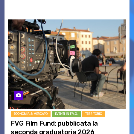
BASSO,…
ECONOMIA & MERCATO
EVENTI IN F.V.G.
TERRITORIO
FVG Film Fund: pubblicata la
seconda graduatoria 2026