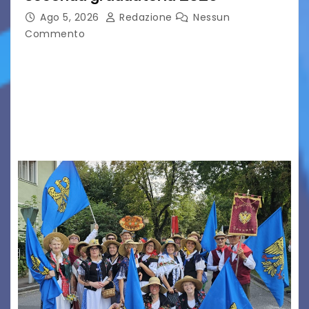
Ago 5, 2026
Redazione
Nessun
Commento
Aperta la terza e ultima call dell’anno per le
produzioni audiovisive Online gli esiti della
seconda finestra del Film Fund promosso dalla
Friuli Venezia Giulia Film Commission –
PromoTurismoFVG. Le…