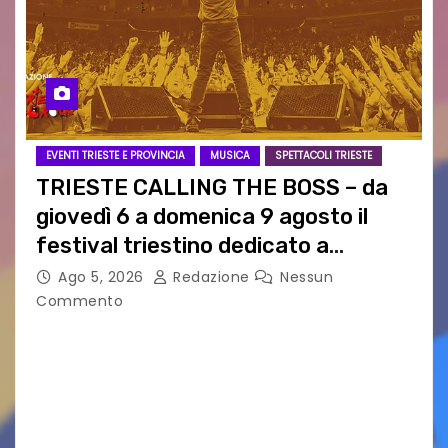
EVENTI TRIESTE E PROVINCIA
MUSICA
SPETTACOLI TRIESTE
TRIESTE CALLING THE BOSS – da
giovedì 6 a domenica 9 agosto il
festival triestino dedicato a
Springsteen
Ago 5, 2026
Redazione
Nessun
Commento
TRIESTE CALLING THE BOSS 2026
Quattordicesima Edizione Dal 6 al 9 agosto 2026
PIAZZA VERDI, SARTORIO, SAN GIUSTO,
AUSONIA… BLOOD BROTHERS, LOVESICK DUO,
BOUND FOR GLORY, RENATO TAMMI, ANTHONY