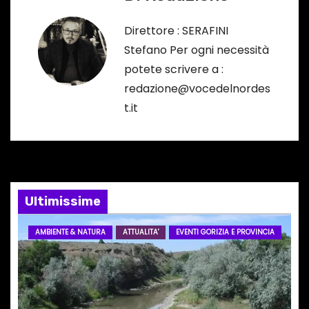
g
a
Direttore : SERAFINI
Stefano Per ogni necessità
z
potete scrivere a :
i
redazione@vocedelnordes
t.it
o
n
e
Ultimissime
a
r
AMBIENTE & NATURA
ATTUALITA'
EVENTI GORIZIA E PROVINCIA
t
i