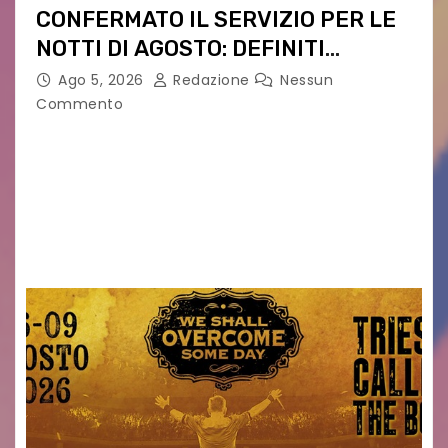
CONFERMATO IL SERVIZIO PER LE
NOTTI DI AGOSTO: DEFINITI
PERCORSI, FERMATE E ORARIO
Ago 5, 2026
Redazione
Nessun
Commento
Venerdì 7 agosto la prima corsa, obiettivo
ridurre i rischi legati agli spostamenti notturni
Torna il servizio di trasporto notturno dedicato
ai collegamenti con i principali locali di
intrattenimento di…