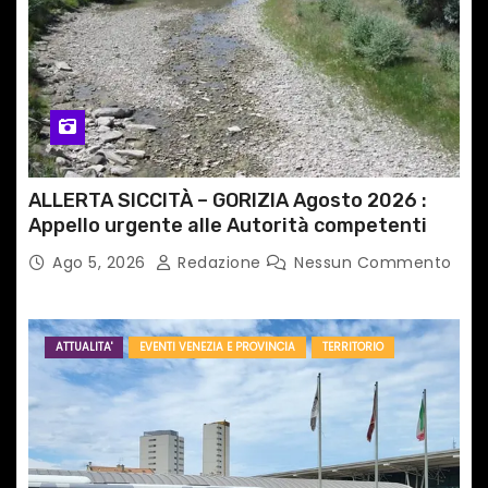
c
o
l
i
ALLERTA SICCITÀ – GORIZIA Agosto 2026 :
Appello urgente alle Autorità competenti
Ago 5, 2026
Redazione
Nessun Commento
ATTUALITA'
EVENTI VENEZIA E PROVINCIA
TERRITORIO