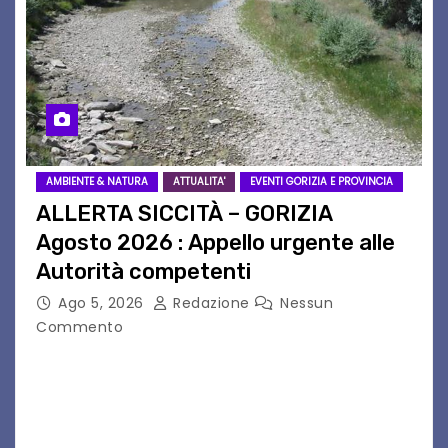
AMBIENTE & NATURA
ATTUALITA'
EVENTI GORIZIA E PROVINCIA
ALLERTA SICCITÀ – GORIZIA
Agosto 2026 : Appello urgente alle
Autorità competenti
Ago 5, 2026
Redazione
Nessun
Commento
Legambiente Gorizia APS e Legambiente
Monfalcone APS “Circolo Ignazio Zanutto”
desiderano attirare l’attenzione della
cittadinanza e delle Autorità competenti sulla