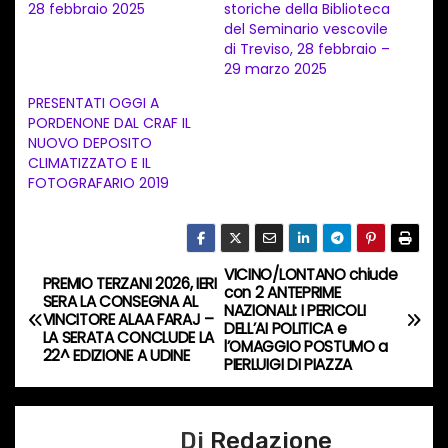
28 febbraio 2025
storiche della Biblioteca
e
del Seminario vescovile
n
di Treviso, 28 febbraio –
29 marzo 2025
t
PRESENTATI OGGI A
o
PORDENONE DAL CRAF IL
i
NUOVO DEPOSITO
n
CLIMATIZZATO E IL
FOTOGRAFARIO 2019
c
o
r
s
VICINO/LONTANO chiude
N
PREMIO TERZANI 2026, IERI
con 2 ANTEPRIME
o
SERA LA CONSEGNA AL
NAZIONALI: I PERICOLI
a
VINCITORE ALAA FARAJ –
…
DELL’AI POLITICA e
LA SERATA CONCLUDE LA
l’OMAGGIO POSTUMO a
22^ EDIZIONE A UDINE
v
PIERLUIGI DI PIAZZA
i
Di
Redazione