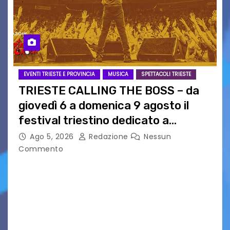
EVENTI TRIESTE E PROVINCIA
MUSICA
SPETTACOLI TRIESTE
TRIESTE CALLING THE BOSS – da
giovedì 6 a domenica 9 agosto il
festival triestino dedicato a
Springsteen
Ago 5, 2026
Redazione
Nessun
Commento
TRIESTE CALLING THE BOSS 2026
Quattordicesima Edizione Dal 6 al 9 agosto 2026
PIAZZA VERDI, SARTORIO, SAN GIUSTO,
AUSONIA… BLOOD BROTHERS, LOVESICK DUO,
BOUND FOR GLORY, RENATO TAMMI, ANTHONY