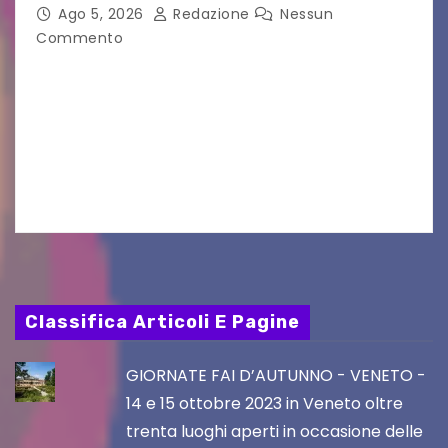
Ago 5, 2026
Redazione
Nessun
Commento
Aperta la terza e ultima call dell’anno per le
produzioni audiovisive Online gli esiti della
seconda finestra del Film Fund promosso dalla
Friuli Venezia Giulia Film Commission –
PromoTurismoFVG. Le…
Classifica Articoli E Pagine
GIORNATE FAI D’AUTUNNO - VENETO -
14 e 15 ottobre 2023 in Veneto oltre
trenta luoghi aperti in occasione delle