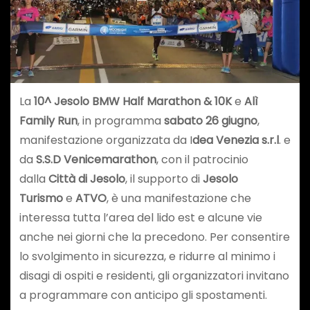
La
10^ Jesolo BMW Half Marathon & 10K
e
Alì
Family Run
, in programma
sabato 26 giugno
,
manifestazione organizzata da I
dea Venezia s.r.l
. e
da
S.S.D Venicemarathon
, con il patrocinio
dalla
Città di Jesolo
, il supporto di
Jesolo
Turismo
e
ATVO
, è una manifestazione che
interessa tutta l’area del lido est e alcune vie
anche nei giorni che la precedono. Per consentire
lo svolgimento in sicurezza, e ridurre al minimo i
disagi di ospiti e residenti, gli organizzatori invitano
a programmare con anticipo gli spostamenti.