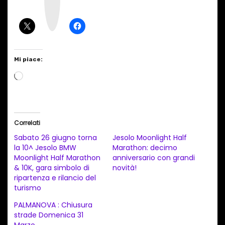
g
r
a
m
Mi piace:
C
a
r
i
Correlati
c
Sabato 26 giugno torna
Jesolo Moonlight Half
a
la 10^ Jesolo BMW
Marathon: decimo
Moonlight Half Marathon
anniversario con grandi
m
& 10K, gara simbolo di
novità!
e
ripartenza e rilancio del
n
turismo
t
PALMANOVA : Chiusura
strade Domenica 31
o
Marzo