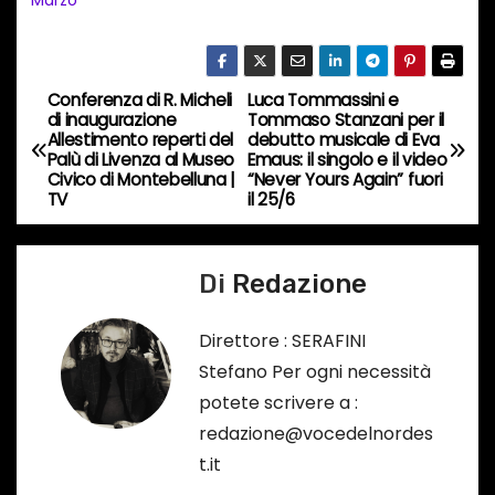
i
n
c
Conferenza di R. Micheli
Luca Tommassini e
o
N
di inaugurazione
Tommaso Stanzani per il
r
Allestimento reperti del
debutto musicale di Eva
a
Palù di Livenza al Museo
Emaus: il singolo e il video
s
Civico di Montebelluna |
“Never Yours Again” fuori
o
v
TV
il 25/6
…
i
Di
Redazione
g
a
Direttore : SERAFINI
Stefano Per ogni necessità
z
potete scrivere a :
i
redazione@vocedelnordes
t.it
o