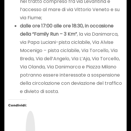
nel tratto compreso fra via Levantina e
l’accesso al mare di via Vittorio Veneto e su
via Fiume;
dalle ore 17:00 alle ore 18:30, in occasione
della “Family Run
– 3 Km”
, la via Danimarca,
via Papa Luciani-pista ciclabile, Via Alvise
Mocenigo – pista ciclabile, Via Torcello, Via
Breda, Via dell’Angelo, Via L’Aja, Via Torcello,
Via Olanda, Via Danimarca e Piazza Milano
potranno essere interessate a sospensione
della circolazione con deviazione del traffico
e divieto di sosta.
Condividi:
I
n
s
t
a