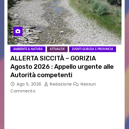
AMBIENTE & NATURA
ATTUALITA'
EVENTI GORIZIA E PROVINCIA
ALLERTA SICCITÀ – GORIZIA
Agosto 2026 : Appello urgente alle
Autorità competenti
Ago 5, 2026
Redazione
Nessun
Commento
Legambiente Gorizia APS e Legambiente
Monfalcone APS “Circolo Ignazio Zanutto”
desiderano attirare l’attenzione della
cittadinanza e delle Autorità competenti sulla