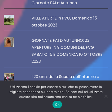
Giornate FAI d’Autunno
VILLE APERTE in FVG, Domenica 15
ottobre 2023
GIORNATE FAI D'AUTUNNO: 23
APERTURE IN 9 COMUNI DEL FVG
SABATO 15 E DOMENICA 16 OTTOBRE
2023
I 20 anni della Scuola dell'infanzia e
nido integrato "Maria Bambina" di Silea
Utilizziamo i cookie per essere sicuri che tu possa avere la
migliore esperienza sul nostro sito. Se continui ad utilizzare
questo sito noi assumiamo che tu ne sia felice.
Il Comune di Silea rinnova la
Ok
convenzione con le scuole paritarie,