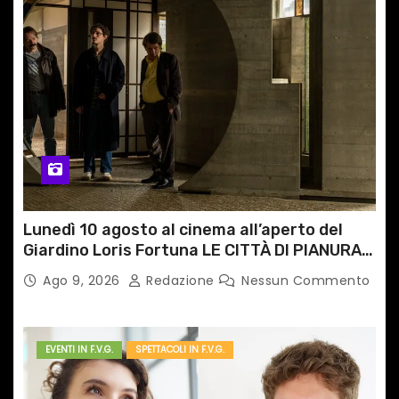
r
t
i
c
o
l
Lunedì 10 agosto al cinema all’aperto del
i
Giardino Loris Fortuna LE CITTÀ DI PIANURA,
il caso cinematografico dell’anno!
Ago 9, 2026
Redazione
Nessun Commento
EVENTI IN F.V.G.
SPETTACOLI IN F.V.G.