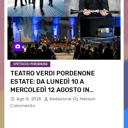
SPETTACOLI PORDENONE
TEATRO VERDI PORDENONE
ESTATE: DA LUNEDÌ 10 A
MERCOLEDÌ 12 AGOSTO IN
PIAZZETTA PESCHERIA TORNANO
Ago 9, 2026
Redazione
Nessun
LE MUSIC NIGHTS
Commento
IL CARTELLONE ESTIVO DEL TEATRO VERDI SI
SPOSTA NEL CUORE DELLA CITTÀ: DA LUNEDÌ 10 A