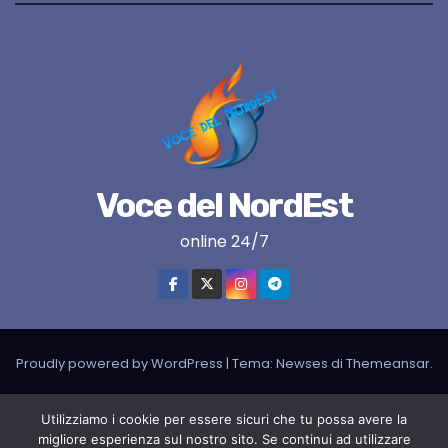
Voce del NordEst
online 24/7
Proudly powered by WordPress
|
Tema:
Newses
di
Themeansar
.
VNE su instagram
VNE su Twitter
VNE su FB
Blogger
Utilizziamo i cookie per essere sicuri che tu possa avere la
migliore esperienza sul nostro sito. Se continui ad utilizzare
LIVE RADIO
RADIONORDEST
Il mio account