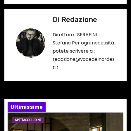
a
r
s
v
o
Di
Redazione
i
…
Direttore : SERAFINI
g
Stefano Per ogni necessità
a
potete scrivere a :
redazione@vocedelnordes
z
t.it
i
o
n
Ultimissime
e
SPETTACOLI UDINE
a