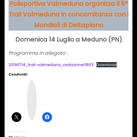
Polisportiva Valmeduna organizza il 5°
Trail Valmeduna in concomitanza con i
Mondiali di Deltaplano
Domenica 14 Luglio a Meduno (PN)
Programma in allegato :
20190714_trail-valmeduna_redazione11603
Download
Condividi:
I
n
s
t
a
g
r
a
m