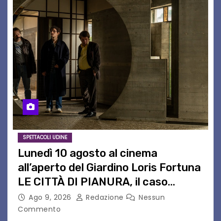
SPETTACOLI UDINE
Lunedì 10 agosto al cinema
all’aperto del Giardino Loris Fortuna
LE CITTÀ DI PIANURA, il caso
cinematografico dell’anno!
Ago 9, 2026
Redazione
Nessun
Commento