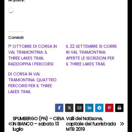
Mi piace:
C
a
r
i
Correlati
c
1° OTTOBRE DI CORSA IN
IL 22 SETTEMBRE SI CORRE
a
VAL TRAMONTINA: IL
IN VAL TRAMONTINA:
THREE LAKES TRAIL
APERTE LE ISCRIZIONI PER
m
RADDOPPIA I PERCORSI
IL THREE LAKES TRAIL
e
DI CORSA IN VAL
n
TRAMONTINA: QUATTRO
t
PERCORSI PER IL THREE
LAKES TRAIL
o
i
n
c
SPLIMBERGO (PN) – CENA
Valli del Natisone,
N
IN BIANCO – sabato 13
capitale del fuoristrada
o
luglio
MTB 2019