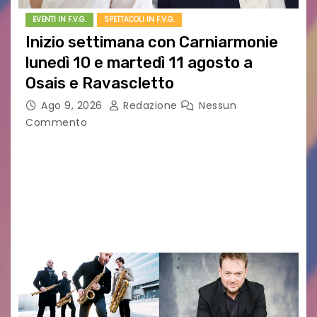
EVENTI IN F.V.G.
SPETTACOLI IN F.V.G.
Inizio settimana con Carniarmonie
lunedì 10 e martedì 11 agosto a
Osais e Ravascletto
Ago 9, 2026
Redazione
Nessun
Commento
Nella ricca programmazione di agosto del
festival Carniarmonie, che propone la media di
un concerto al giorno spaziando tra vari generi
musicali, l’inizio di settimana propone due
appuntamenti cameristici con…