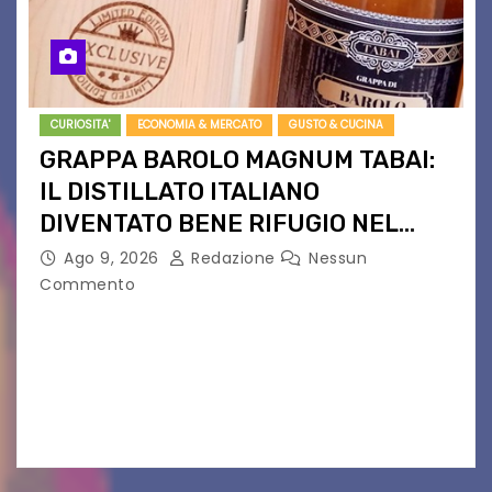
CURIOSITA'
ECONOMIA & MERCATO
GUSTO & CUCINA
GRAPPA BAROLO MAGNUM TABAI:
IL DISTILLATO ITALIANO
DIVENTATO BENE RIFUGIO NEL
NORD EUROPA
Ago 9, 2026
Redazione
Nessun
Commento
Da Langhe a bene d’investimento. Edizione
limitata, aste private e quotazioni record: la
Magnum da 1,5L fa il giro dei collezionisti. Non è
più solo una grappa. La Grappa di…