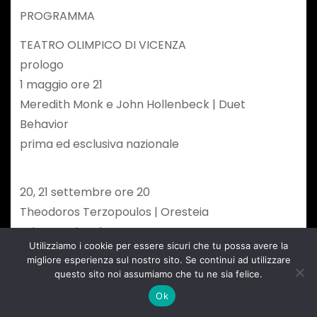
PROGRAMMA
TEATRO OLIMPICO DI VICENZA
prologo
1 maggio ore 21
Meredith Monk e John Hollenbeck | Duet
Behavior
prima ed esclusiva nazionale
20, 21 settembre ore 20
Theodoros Terzopoulos | Oresteia
prima nazionale
Utilizziamo i cookie per essere sicuri che tu possa avere la
27, 28 e 29 settembre ore 21
migliore esperienza sul nostro sito. Se continui ad utilizzare
questo sito noi assumiamo che tu ne sia felice.
Alessandro Serra | Il Canto di Edipo
Ok
prima assoluta