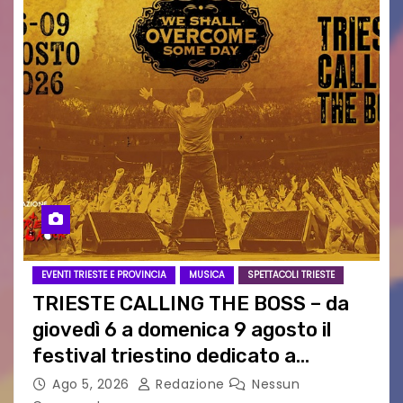
EVENTI TRIESTE E PROVINCIA
MUSICA
SPETTACOLI TRIESTE
TRIESTE CALLING THE BOSS – da
giovedì 6 a domenica 9 agosto il
festival triestino dedicato a
Springsteen
Ago 5, 2026
Redazione
Nessun