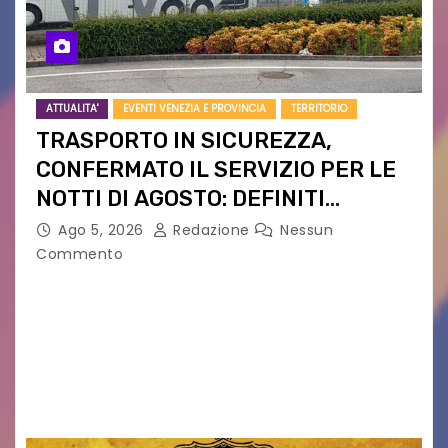
ATTUALITA'
EVENTI VENEZIA E PROVINCIA
TERRITORIO
TRASPORTO IN SICUREZZA,
CONFERMATO IL SERVIZIO PER LE
NOTTI DI AGOSTO: DEFINITI
PERCORSI, FERMATE E ORARIO
Ago 5, 2026
Redazione
Nessun
Commento
Venerdì 7 agosto la prima corsa, obiettivo
ridurre i rischi legati agli spostamenti notturni
Torna il servizio di trasporto notturno dedicato
ai collegamenti con i principali locali di
intrattenimento di…