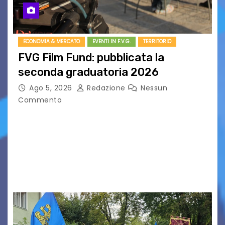
ECONOMIA & MERCATO
EVENTI IN F.V.G.
TERRITORIO
FVG Film Fund: pubblicata la
seconda graduatoria 2026
Ago 5, 2026
Redazione
Nessun
Commento
Aperta la terza e ultima call dell’anno per le
produzioni audiovisive Online gli esiti della
seconda finestra del Film Fund promosso dalla
Friuli Venezia Giulia Film Commission –
PromoTurismoFVG. Le…