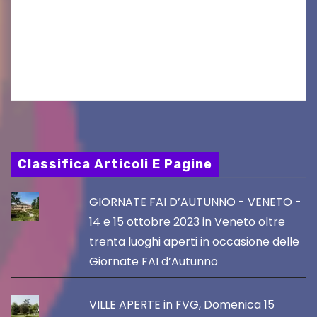
folkloristico “Chei di Uanis” ha rinnovato la sua
tradizione prendendo parte al Villacher
Kirchtag, la festa popolare e dei costumi
tradizionali più grande d’Austria.…
Classifica Articoli E Pagine
GIORNATE FAI D’AUTUNNO - VENETO -
14 e 15 ottobre 2023 in Veneto oltre
trenta luoghi aperti in occasione delle
Giornate FAI d’Autunno
VILLE APERTE in FVG, Domenica 15