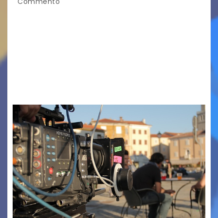
Commento
TRIESTE CALLING THE BOSS 2026
Quattordicesima Edizione Dal 6 al 9 agosto 2026
PIAZZA VERDI, SARTORIO, SAN GIUSTO,
AUSONIA… BLOOD BROTHERS, LOVESICK DUO,
BOUND FOR GLORY, RENATO TAMMI, ANTHONY
BASSO,…