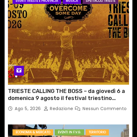
EVENTI TRIESTE E PROVINCIA
MUSICA
SPETTACOLI TRIESTE
TRIESTE CALLING THE BOSS – da giovedì 6 a
domenica 9 agosto il festival triestino
dedicato a Springsteen
Ago 5, 2026
Redazione
Nessun Commento
ECONOMIA & MERCATO
EVENTI IN F.V.G.
TERRITORIO