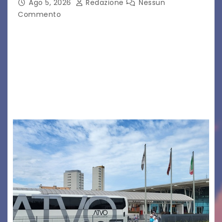
Ago 5, 2026
Redazione
Nessun
Commento
Legambiente Gorizia APS e Legambiente
Monfalcone APS “Circolo Ignazio Zanutto”
desiderano attirare l’attenzione della
cittadinanza e delle Autorità competenti sulla
grave siccità che sta colpendo non solo le
campagne e…