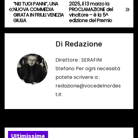
N
“NEI TUOI PANNI”, UNA
2025, il 13 marzo la
r
NUOVA COMMEDIA
PROCLAMAZIONE del
a
GIRATA IN FRIULI VENEZIA
vincitore – è la 5^
s
GIULIA
edizione del Premio
o
v
…
i
Di
Redazione
g
Direttore : SERAFINI
a
Stefano Per ogni necessità
potete scrivere a :
z
redazione@vocedelnordes
i
t.it
o
n
e
Ultimissime