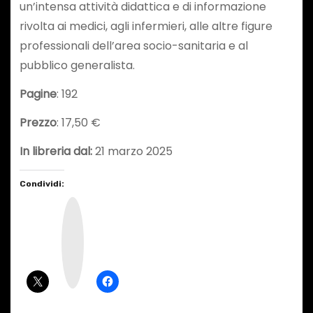
un’intensa attività didattica e di informazione
rivolta ai medici, agli infermieri, alle altre figure
professionali dell’area socio-sanitaria e al
pubblico generalista.
Pagine
: 192
Prezzo
: 17,50 €
In libreria dal:
21 marzo 2025
Condividi:
I
n
s
t
a
g
r
a
m