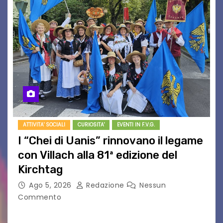
ATTIVITA' SOCIALI
CURIOSITA'
EVENTI IN F.V.G.
I “Chei di Uanis” rinnovano il legame
con Villach alla 81ª edizione del
Kirchtag
Ago 5, 2026
Redazione
Nessun
Commento
VILLACO/JANNIS – Anche quest’anno il gruppo