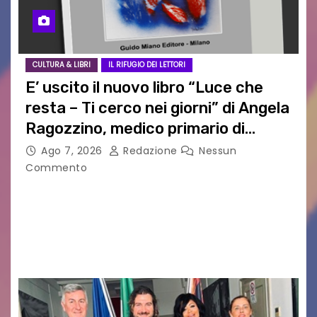
CULTURA & LIBRI
IL RIFUGIO DEI LETTORI
E’ uscito il nuovo libro “Luce che
resta – Ti cerco nei giorni” di Angela
Ragozzino, medico primario di
Capua
Ago 7, 2026
Redazione
Nessun
Commento
GUIDO MIANO EDITORE NOVITÀ EDITORIALE È
uscito il libro di poesie e fotografie: LUCE CHE
RESTA – TI CERCO NEI GIORNI di ANGELA
RAGOZZINO Pubblicato il libro di poesie “Luce…