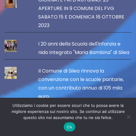
APERTURE IN 9 COMUNI DEL FVG
SABATO 15 E DOMENICA 16 OTTOBRE
2023
I 20 anni della Scuola dell'infanzia e
nido integrato "Maria Bambina" di Silea
Il Comune di Silea rinnova la
convenzione con le scuole paritarie,
con un contributo annuo di 105 mila
euro
Utilizziamo i cookie per essere sicuri che tu possa avere la
migliore esperienza sul nostro sito. Se continui ad utilizzare
IL 14 OTTOBRE APRE "PORDENONE
questo sito noi assumiamo che tu ne sia felice.
ARTANDFOOD" TRA ARTE, GUSTO E
Ok
TURISMO DI QUALITÀ