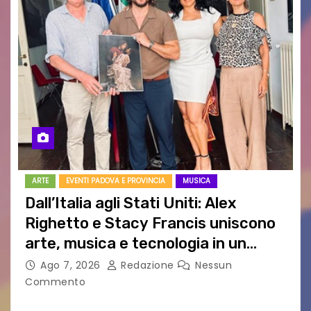
ARTE
EVENTI PADOVA E PROVINCIA
MUSICA
Dall’Italia agli Stati Uniti: Alex
Righetto e Stacy Francis uniscono
arte, musica e tecnologia in un
nuovo progetto internazionale”
Ago 7, 2026
Redazione
Nessun
Commento
Vigonza (Padova), 7 agosto 2026 – Arte