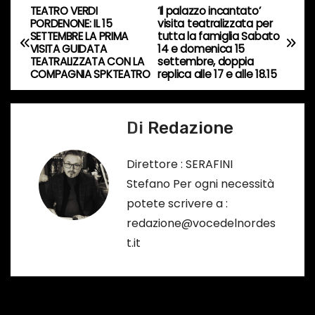
s
TEATRO VERDI
‘Il palazzo incantato’
N
PORDENONE: IL 15
visita teatralizzata per
o
SETTEMBRE LA PRIMA
tutta la famiglia Sabato
a
…
VISITA GUIDATA
14 e domenica 15
TEATRALIZZATA CON LA
settembre, doppia
v
COMPAGNIA SPKTEATRO
replica alle 17 e alle 18.15
i
Di
Redazione
g
a
Direttore : SERAFINI
Stefano Per ogni necessità
z
potete scrivere a :
i
redazione@vocedelnordes
t.it
o
n
e