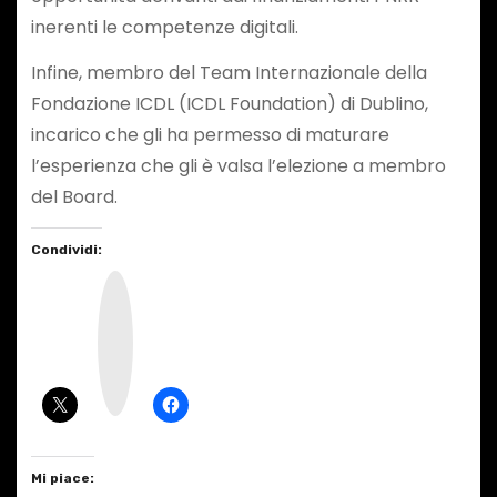
inerenti le competenze digitali.
Infine, membro del Team Internazionale della
Fondazione ICDL (ICDL Foundation) di Dublino,
incarico che gli ha permesso di maturare
l’esperienza che gli è valsa l’elezione a membro
del Board.
Condividi:
I
n
s
t
a
g
r
a
m
Mi piace: