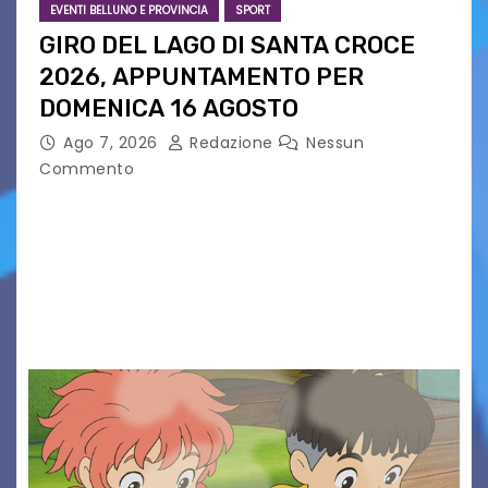
EVENTI BELLUNO E PROVINCIA
SPORT
GIRO DEL LAGO DI SANTA CROCE
2026, APPUNTAMENTO PER
DOMENICA 16 AGOSTO
Ago 7, 2026
Redazione
Nessun
Commento
Presentato ufficialmente l’evento solidaristico
proposto dal Comitato Alpago 2 Ruote &
Solidarietà, il cui ricavato andrà a Via di Natale,
Associazione Cucchini e Alpago Solidale. Sulla
maglietta, realizzata dall’artista Maria…