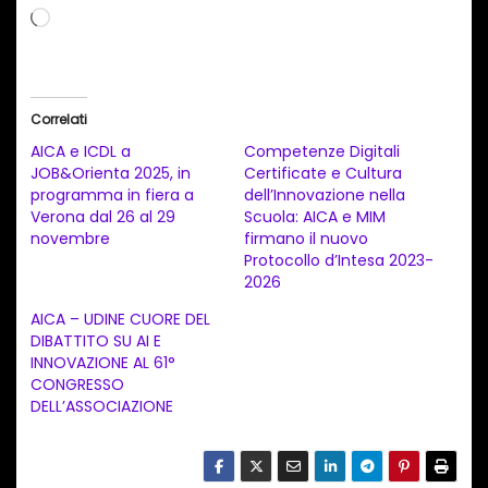
C
a
r
i
Correlati
c
AICA e ICDL a
Competenze Digitali
a
JOB&Orienta 2025, in
Certificate e Cultura
programma in fiera a
dell’Innovazione nella
m
Verona dal 26 al 29
Scuola: AICA e MIM
e
novembre
firmano il nuovo
n
Protocollo d’Intesa 2023-
2026
t
AICA – UDINE CUORE DEL
o
DIBATTITO SU AI E
i
INNOVAZIONE AL 61°
n
CONGRESSO
DELL’ASSOCIAZIONE
c
o
r