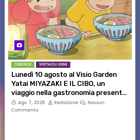
CURIOSITA'
SPETTACOLI UDINE
Lunedì 10 agosto al Visio Garden
Yatai MIYAZAKI E IL CIBO, un
viaggio nella gastronomia presente
nei film di Hayao Miyazaki!
Ago 7, 2026
Redazione
Nessun
Commento
UDINE – Continuano anche nel mese di agosto
al Visio Garden Yatai gli appuntamenti con la
cucina e la cultura giapponese a cura dello