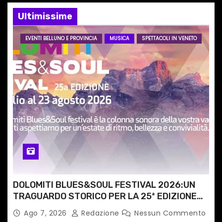
Ultimissime
a
r
EVENTI BELLUNO E PROVINCIA
MUSICA
SPETTACOLI IN VENETO
t
i
c
o
l
i
DOLOMITI BLUES&SOUL FESTIVAL 2026:UN
TRAGUARDO STORICO PER LA 25ª EDIZIONE
TRA LE CIME PATRIMONIO UNESCO
Ago 7, 2026
Redazione
Nessun Commento