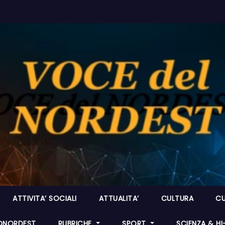
ATTIVITA’ SOCIALI
ATTUALITA’
CULTURA
CU
ONORDEST
RUBRICHE
SPORT
SCIENZA & H