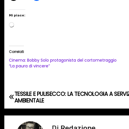
Mi piace:
C
a
r
i
Correlati
c
Cinema: Bobby Solo protagonista del cortometraggio
a
“La paura di vincere”
m
e
n
TESSILE E PULISECCO: LA TECNOLOGIA A SERVIZ
N
t
AMBIENTALE
o
a
i
v
n
Di
Redazione