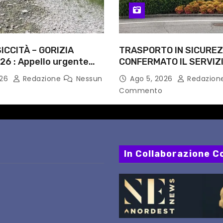
ICCITÀ – GORIZIA
TRASPORTO IN SICUREZ
26 : Appello urgente
CONFERMATO IL SERVIZI
rità competenti
NOTTI DI AGOSTO: DEFIN
026
Redazione
Nessun
Ago 5, 2026
Redazion
PERCORSI, FERMATE E 
Commento
In Collaborazione Co