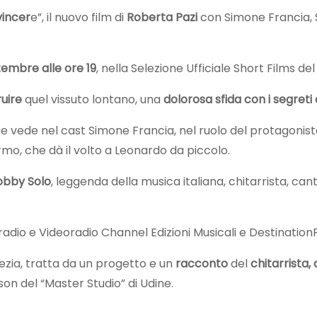
vincer
e”, il nuovo film di
Roberta Pazi
con Simone Francia, St
tembre alle ore 19
, nella Selezione Ufficiale Short Films de
ruire
quel vissuto lontano, una
dolorosa sfida con i segret
 che vede nel cast Simone Francia, nel ruolo del protagoni
hermo, che dà il volto a Leonardo da piccolo.
bby Solo
, leggenda della musica italiana, chitarrista, can
radio e Videoradio Channel Edizioni Musicali e Destination
ezia, tratta da un progetto e un
racconto
del
chitarrista,
on del “Master Studio” di Udine.