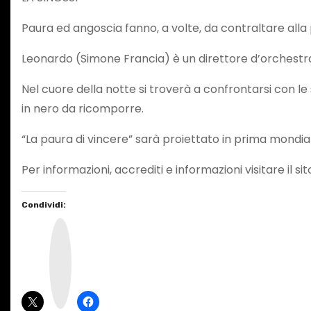
Paura ed angoscia fanno, a volte, da contraltare all
Leonardo (Simone Francia) è un direttore d’orchestra
Nel cuore della notte si troverà a confrontarsi con le 
in nero da ricomporre.
“La paura di vincere” sarà proiettato in prima mondiale
Per informazioni, accrediti e informazioni visitare il si
Condividi:
I
n
s
t
a
g
r
a
m