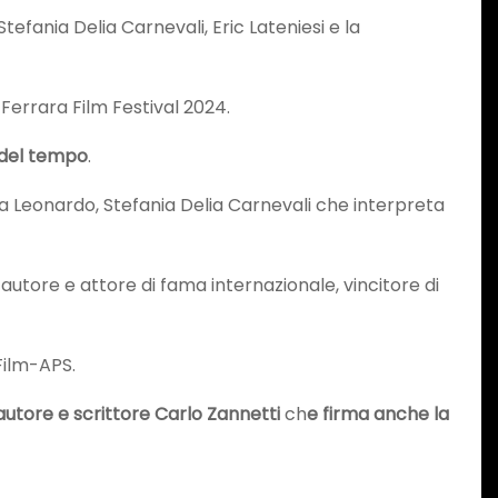
efania Delia Carnevali, Eric Lateniesi e la
l Ferrara Film Festival 2024.
i del tempo
.
sta Leonardo, Stefania Delia Carnevali che interpreta
tautore e attore di fama internazionale, vincitore di
Film-APS.
 autore
e scrittore Carlo Zannetti
ch
e firma anche la