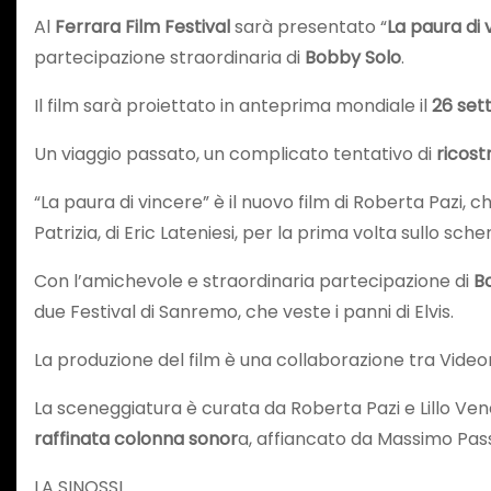
Al
Ferrara Film Festival
sarà presentato “
La paura di 
partecipazione straordinaria di
Bobby Solo
.
Il film sarà proiettato in anteprima mondiale il
26 set
Un viaggio passato, un complicato tentativo di
ricost
“La paura di vincere” è il nuovo film di Roberta Pazi,
Patrizia, di Eric Lateniesi, per la prima volta sullo sc
Con l’amichevole e straordinaria partecipazione di
Bo
due Festival di Sanremo, che veste i panni di Elvis.
La produzione del film è una collaborazione tra Video
La sceneggiatura è curata da Roberta Pazi e Lillo Ven
raffinata colonna sonor
a, affiancato da Massimo Pass
LA SINOSSI