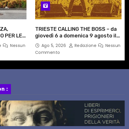
ZA,
TRIESTE CALLING THE BOSS – da
O PER LE
giovedì 6 a domenica 9 agosto il
ITI
festival triestino dedicato a
e
Nessun
Ago 5, 2026
Redazione
Nessun
ORARIO
Springsteen
Commento
n :