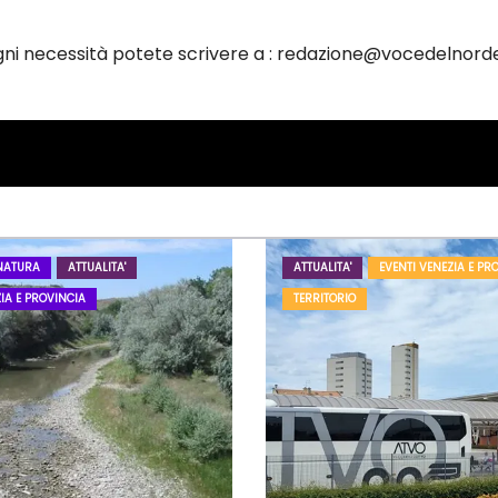
ogni necessità potete scrivere a : redazione@vocedelnorde
NATURA
ATTUALITA'
ATTUALITA'
EVENTI VENEZIA E PR
IA E PROVINCIA
TERRITORIO