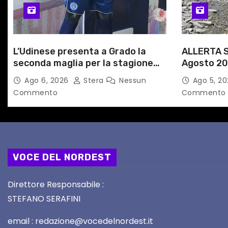
i
c
L’Udinese presenta a Grado la
ALLERTA S
o
seconda maglia per la stagione
Agosto 20
l
2026/27
alle Auto
Ago 6, 2026
Stera
Nessun
Ago 5, 2
Commento
Commento
i
VOCE DEL NORDEST
Direttore Responsabile :
STEFANO SERAFINI
email : redazione@vocedelnordest.it