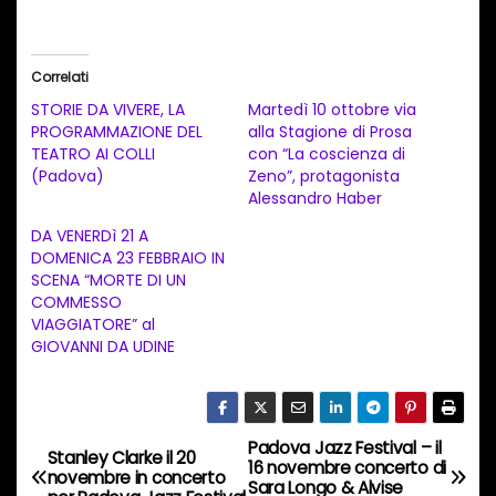
a
r
i
Correlati
c
STORIE DA VIVERE, LA
Martedì 10 ottobre via
a
PROGRAMMAZIONE DEL
alla Stagione di Prosa
TEATRO AI COLLI
con “La coscienza di
m
(Padova)
Zeno”, protagonista
e
Alessandro Haber
n
DA VENERDì 21 A
t
DOMENICA 23 FEBBRAIO IN
SCENA “MORTE DI UN
o
COMMESSO
i
VIAGGIATORE” al
n
GIOVANNI DA UDINE
c
o
r
Padova Jazz Festival – il
N
Stanley Clarke il 20
s
16 novembre concerto di
novembre in concerto
Sara Longo & Alvise