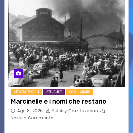
ATTIVITA' SOCIALI
ATTUALITA'
CON IL CUORE
Marcinelle e i nomi che restano
Ago 8, 2026
Yuleisy Cruz Lezcano
Nessun Commento
Tizio, Caio, Sempronio… e poi ancora un nome,