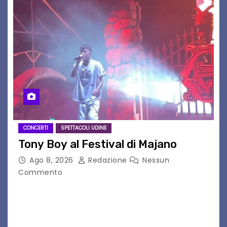
CONCERTI
SPETTACOLI UDINE
Tony Boy al Festival di Majano
Ago 8, 2026
Redazione
Nessun
Commento
Il 7 agosto 2026, il tour estivo di Tony Boy
(ragazzo del 1999 nato a Padova, il cui vero
nome è Antonio Hueber) ha fatto tappa al