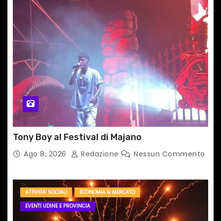
r
t
i
c
o
l
i
Tony Boy al Festival di Majano
Ago 8, 2026
Redazione
Nessun Commento
ATTIVITA' SOCIALI
ECONOMIA & MERCATO
EVENTI UDINE E PROVINCIA