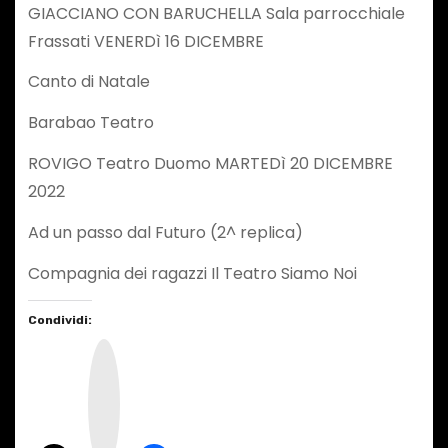
GIACCIANO CON BARUCHELLA Sala parrocchiale
Frassati VENERDì 16 DICEMBRE
Canto di Natale
Barabao Teatro
ROVIGO Teatro Duomo MARTEDì 20 DICEMBRE
2022
Ad un passo dal Futuro (2^ replica)
Compagnia dei ragazzi Il Teatro Siamo Noi
Condividi:
I
n
s
t
a
g
r
a