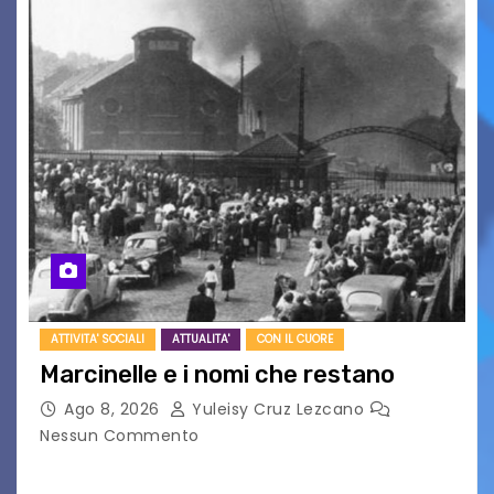
ATTIVITA' SOCIALI
ATTUALITA'
CON IL CUORE
Marcinelle e i nomi che restano
Ago 8, 2026
Yuleisy Cruz Lezcano
Nessun Commento
Tizio, Caio, Sempronio… e poi ancora un nome,