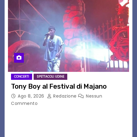
CONCERTI
SPETTACOLI UDINE
Tony Boy al Festival di Majano
Ago 8, 2026
Redazione
Nessun
Commento
Il 7 agosto 2026, il tour estivo di Tony Boy
(ragazzo del 1999 nato a Padova, il cui vero
nome è Antonio Hueber) ha fatto tappa al
Festival di Majano.…