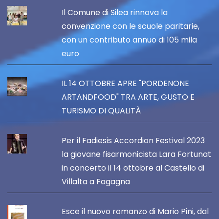
Il Comune di Silea rinnova la
convenzione con le scuole paritarie,
con un contributo annuo di 105 mila
euro
IL 14 OTTOBRE APRE "PORDENONE
ARTANDFOOD" TRA ARTE, GUSTO E
TURISMO DI QUALITÀ
Per il Fadiesis Accordion Festival 2023
la giovane fisarmonicista Lara Fortunat
in concerto il 14 ottobre al Castello di
Villalta a Fagagna
Esce il nuovo romanzo di Mario Pini, dal