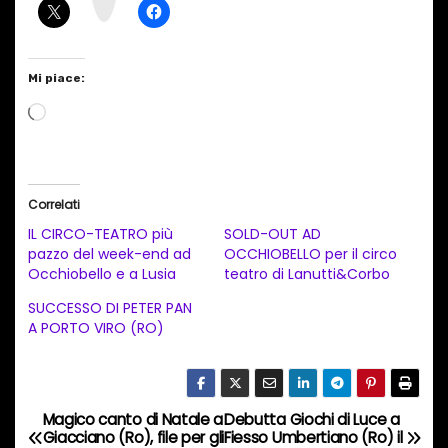
m
Mi piace:
C
a
r
i
Correlati
c
IL CIRCO-TEATRO più
SOLD-OUT AD
a
pazzo del week-end ad
OCCHIOBELLO per il circo
Occhiobello e a Lusia
teatro di Lanutti&Corbo
m
e
SUCCESSO DI PETER PAN
A PORTO VIRO (RO)
n
t
o
i
Magico canto di Natale a
Debutta Giochi di Luce a
N
Giacciano (Ro), file per gli
Fiesso Umbertiano (Ro) il
n