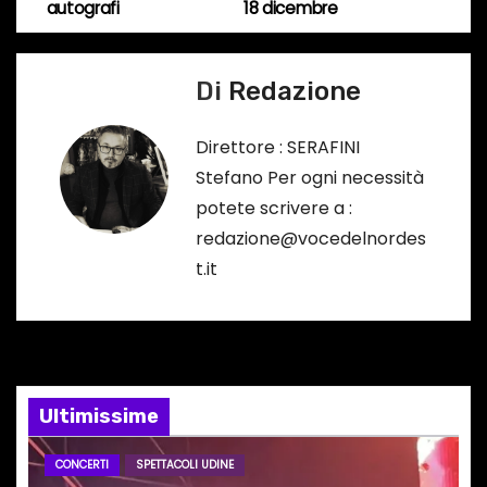
autografi
18 dicembre
a
c
o
v
Di
Redazione
r
i
s
Direttore : SERAFINI
o
g
Stefano Per ogni necessità
…
a
potete scrivere a :
redazione@vocedelnordes
z
t.it
i
o
n
Ultimissime
e
CONCERTI
SPETTACOLI UDINE
a