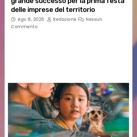
grande successo per la prima festa
delle imprese del territorio
Ago 8, 2026
Redazione
Nessun
Commento
Sommariva: «Una serata che ha restituito il
valore di chi ogni giorno costruisce il Palmarino
con passione, ricerca e lavoro» PALMANOVA, 8
AGOSTO 2026 – È andata oltre ogni
aspettativa…