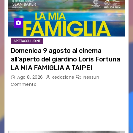
SPETTACOLI UDINE
Domenica 9 agosto al cinema
all’aperto del giardino Loris Fortuna
LA MIA FAMIGLIA A TAIPEI
Ago 8, 2026
Redazione
Nessun
Commento
LA MIA FAMIGLIA A TAIPEI Domenica 9 agosto al
cinema all’aperto delgiardino Loris Fortuna un
racconto teneroe delicato che scalda il cuore!
UDINE – Domenica 9 agosto alle 21.15 torna…