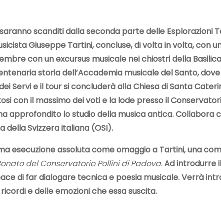
aranno scanditi dalla seconda parte delle Esplorazioni Tar
icista Giuseppe Tartini, concluse, di volta in volta, con u
tembre con un excursus musicale nei chiostri della Basilic
centenaria storia dell’Accademia musicale del Santo, dove 
dei Servi e il tour si concluderà alla Chiesa di Santa Caterin
si con il massimo dei voti e la lode presso il Conservato
e ha approfondito lo studio della musica antica. Collabora c
della Svizzera italiana (OSI).
rima esecuzione assoluta come omaggio a Tartini, una com
onato del Conservatorio Pollini di Padova.
Ad introdurre i
apace di far dialogare tecnica e poesia musicale. Verrà in
icordi e delle emozioni che essa suscita.