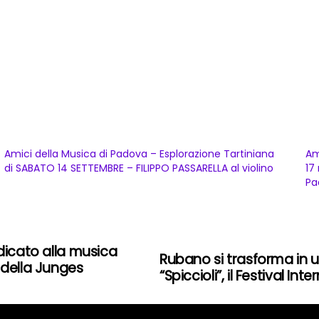
Amici della Musica di Padova – Esplorazione Tartiniana
Am
di SABATO 14 SETTEMBRE – FILIPPO PASSARELLA al violino
17
Pa
dicato alla musica
Rubano si trasforma in u
 della Junges
“Spiccioli”, il Festival In