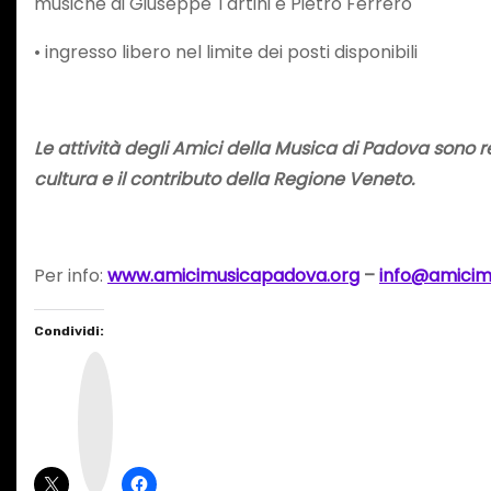
musiche di Giuseppe Tartini e Pietro Ferrero
• ingresso libero nel limite dei posti disponibili
Le attività degli Amici della Musica di Padova sono r
cultura e il contributo della Regione Veneto.
Per info:
www.amicimusicapadova.org
–
info@amicim
Condividi:
I
n
s
t
a
g
r
a
m