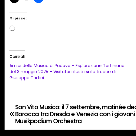
Mi piace:
C
a
r
i
Correlati
c
Amici della Musica di Padova – Esplorazione Tartiniana
a
del 3 maggio 2025 – Visitatori illustri sulle tracce di
Giuseppe Tartini
m
e
n
t
San Vito Musica: il 7 settembre, matinée de
N
o
Barocca tra Dresda e Venezia con i giovani
a
Musikpodium Orchestra
i
n
v