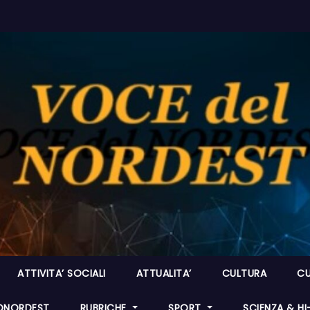
ATTIVITA’ SOCIALI
ATTUALITA’
CULTURA
CU
ONORDEST
RUBRICHE
SPORT
SCIENZA & H