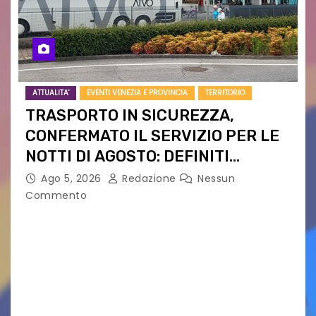
ATTUALITA'
EVENTI VENEZIA E PROVINCIA
TERRITORIO
TRASPORTO IN SICUREZZA,
CONFERMATO IL SERVIZIO PER LE
NOTTI DI AGOSTO: DEFINITI
PERCORSI, FERMATE E ORARIO
Ago 5, 2026
Redazione
Nessun
Commento
Venerdì 7 agosto la prima corsa, obiettivo
ridurre i rischi legati agli spostamenti notturni
Torna il servizio di trasporto notturno dedicato
ai collegamenti con i principali locali di
intrattenimento di…