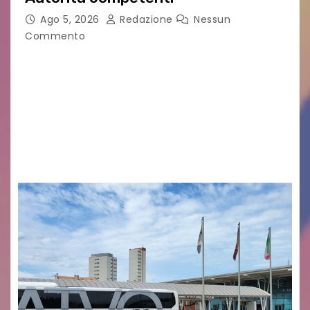
Ago 5, 2026
Redazione
Nessun
Commento
Legambiente Gorizia APS e Legambiente
Monfalcone APS “Circolo Ignazio Zanutto”
desiderano attirare l’attenzione della
cittadinanza e delle Autorità competenti sulla
grave siccità che sta colpendo non solo le
campagne e…