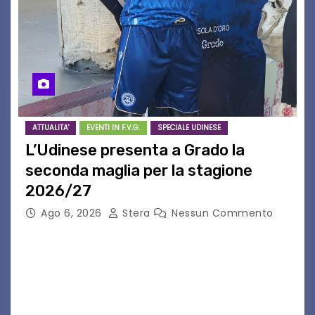
ATTUALITA'
EVENTI IN F.V.G.
SPECIALE UDINESE
L’Udinese presenta a Grado la
seconda maglia per la stagione
2026/27
Ago 6, 2026
Stera
Nessun Commento
GRADO – È stata la splendida cornice di Grado
a ospitare la presentazione della nuova
seconda maglia dell’Udinese per la stagione
2026/27. Un evento che ha richiamato
istituzioni, addetti ai…