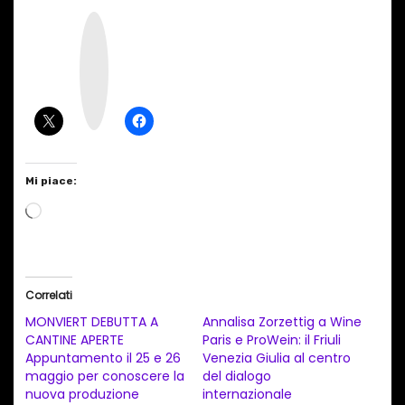
I
n
s
t
a
g
r
a
m
Mi piace:
C
a
r
i
Correlati
c
MONVIERT DEBUTTA A
Annalisa Zorzettig a Wine
a
CANTINE APERTE
Paris e ProWein: il Friuli
Appuntamento il 25 e 26
Venezia Giulia al centro
m
maggio per conoscere la
del dialogo
e
nuova produzione
internazionale