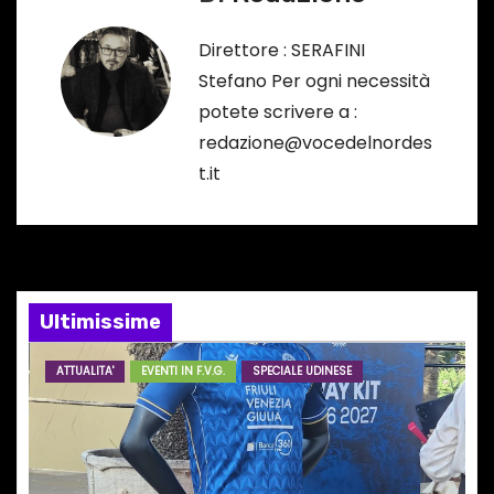
g
Direttore : SERAFINI
a
Stefano Per ogni necessità
potete scrivere a :
z
redazione@vocedelnordes
i
t.it
o
n
e
Ultimissime
a
ATTUALITA'
EVENTI IN F.V.G.
SPECIALE UDINESE
r
t
i