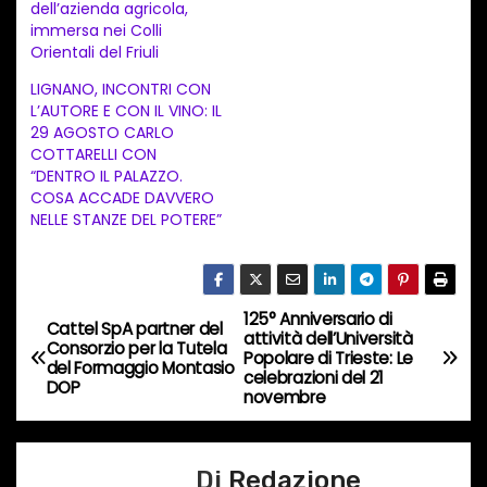
n
dell’azienda agricola,
immersa nei Colli
t
Orientali del Friuli
o
LIGNANO, INCONTRI CON
i
L’AUTORE E CON IL VINO: IL
n
29 AGOSTO CARLO
COTTARELLI CON
c
“DENTRO IL PALAZZO.
o
COSA ACCADE DAVVERO
NELLE STANZE DEL POTERE”
r
s
o
…
125° Anniversario di
N
Cattel SpA partner del
attività dell’Università
Consorzio per la Tutela
Popolare di Trieste: Le
a
del Formaggio Montasio
celebrazioni del 21
DOP
novembre
v
i
Di
Redazione