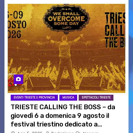
EVENTI TRIESTE E PROVINCIA
MUSICA
SPETTACOLI TRIESTE
TRIESTE CALLING THE BOSS – da
giovedì 6 a domenica 9 agosto il
festival triestino dedicato a
Springsteen