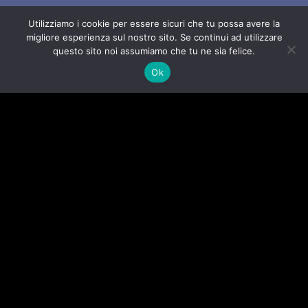
Utilizziamo i cookie per essere sicuri che tu possa avere la
migliore esperienza sul nostro sito. Se continui ad utilizzare
questo sito noi assumiamo che tu ne sia felice.
Ok
Voce del NordEst
online 24/7
Proudly powered by WordPress
|
Tema:
Newses
di
Themeansar
.
VNE su instagram
VNE su Twitter
VNE su FB
Blogger
LIVE RADIO
RADIONORDEST
Il mio account