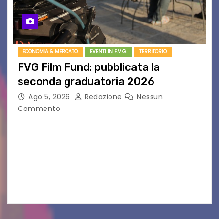
ECONOMIA & MERCATO
EVENTI IN F.V.G.
TERRITORIO
FVG Film Fund: pubblicata la
seconda graduatoria 2026
Ago 5, 2026
Redazione
Nessun
Commento
Aperta la terza e ultima call dell’anno per le
produzioni audiovisive Online gli esiti della
seconda finestra del Film Fund promosso dalla
Friuli Venezia Giulia Film Commission –
PromoTurismoFVG. Le…