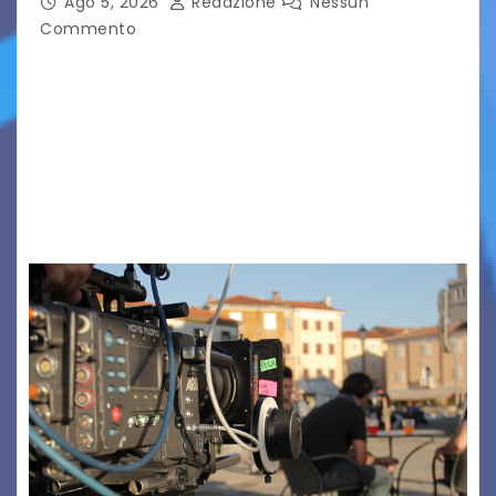
Ago 5, 2026
Redazione
Nessun
Commento
TRIESTE CALLING THE BOSS 2026
Quattordicesima Edizione Dal 6 al 9 agosto 2026
PIAZZA VERDI, SARTORIO, SAN GIUSTO,
AUSONIA… BLOOD BROTHERS, LOVESICK DUO,
BOUND FOR GLORY, RENATO TAMMI, ANTHONY
BASSO,…