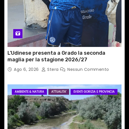
c
o
l
i
L’Udinese presenta a Grado la seconda
maglia per la stagione 2026/27
Ago 6, 2026
Stera
Nessun Commento
AMBIENTE & NATURA
ATTUALITA'
EVENTI GORIZIA E PROVINCIA