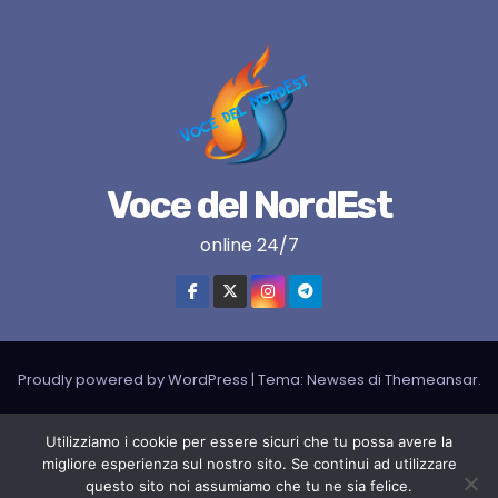
Voce del NordEst
online 24/7
Proudly powered by WordPress
|
Tema:
Newses
di
Themeansar
.
VNE su instagram
VNE su Twitter
VNE su FB
Blogger
Utilizziamo i cookie per essere sicuri che tu possa avere la
migliore esperienza sul nostro sito. Se continui ad utilizzare
LIVE RADIO
RADIONORDEST
Il mio account
questo sito noi assumiamo che tu ne sia felice.