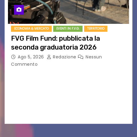
ECONOMIA & MERCATO
EVENTI IN F.V.G.
TERRITORIO
FVG Film Fund: pubblicata la
seconda graduatoria 2026
Ago 5, 2026
Redazione
Nessun
Commento
Aperta la terza e ultima call dell’anno per le
produzioni audiovisive Online gli esiti della
seconda finestra del Film Fund promosso dalla
Friuli Venezia Giulia Film Commission –
PromoTurismoFVG. Le…