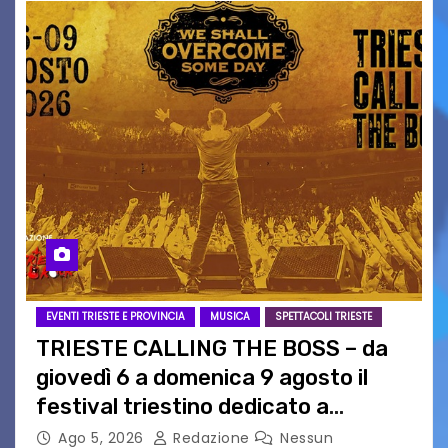
EVENTI TRIESTE E PROVINCIA
MUSICA
SPETTACOLI TRIESTE
TRIESTE CALLING THE BOSS – da
giovedì 6 a domenica 9 agosto il
festival triestino dedicato a
Springsteen
Ago 5, 2026
Redazione
Nessun