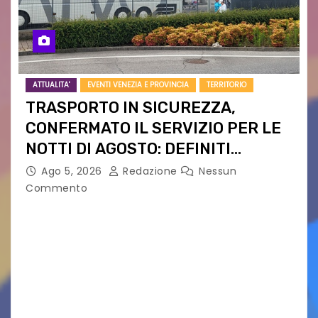
ATTUALITA'
EVENTI VENEZIA E PROVINCIA
TERRITORIO
TRASPORTO IN SICUREZZA,
CONFERMATO IL SERVIZIO PER LE
NOTTI DI AGOSTO: DEFINITI
PERCORSI, FERMATE E ORARIO
Ago 5, 2026
Redazione
Nessun
Commento
Venerdì 7 agosto la prima corsa, obiettivo
ridurre i rischi legati agli spostamenti notturni
Torna il servizio di trasporto notturno dedicato
ai collegamenti con i principali locali di
intrattenimento di…