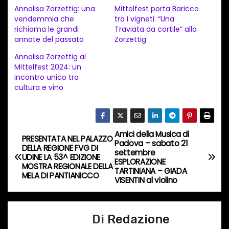
c
Annalisa Zorzettig: una
Mittelfest porta Baricco
a
vendemmia che
tra i vigneti: “Una
richiama le grandi
Traviata da cortile” alla
m
annate del passato
Zorzettig
e
Annalisa Zorzettig al
n
Mittelfest 2024: un
t
incontro unico tra
cultura e vino
o
i
n
c
Amici della Musica di
N
PRESENTATA NEL PALAZZO
Padova – sabato 21
o
DELLA REGIONE FVG DI
settembre
a
UDINE LA 53^ EDIZIONE
r
ESPLORAZIONE
MOSTRA REGIONALE DELLA
TARTINIANA – GIADA
s
MELA DI PANTIANICCO
v
VISENTIN al violino
o
i
…
Di
Redazione
g