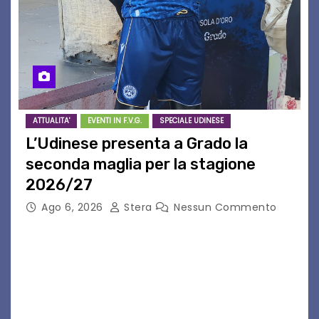
ATTUALITA'
EVENTI IN F.V.G.
SPECIALE UDINESE
L’Udinese presenta a Grado la
seconda maglia per la stagione
2026/27
Ago 6, 2026
Stera
Nessun Commento
GRADO – È stata la splendida cornice di Grado
a ospitare la presentazione della nuova
seconda maglia dell’Udinese per la stagione
2026/27. Un evento che ha richiamato
istituzioni, addetti ai…