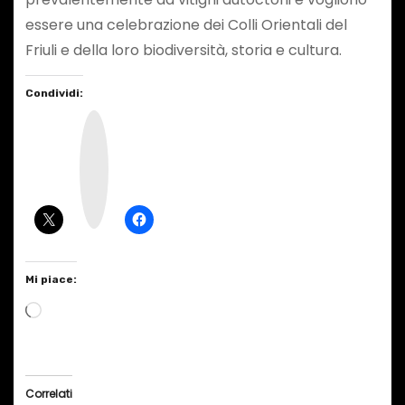
essere una celebrazione dei Colli Orientali del
Friuli e della loro biodiversità, storia e cultura.
Condividi:
I
n
s
t
a
g
r
a
m
Mi piace:
C
a
r
i
Correlati