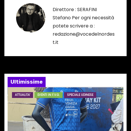
a
Direttore : SERAFINI
Stefano Per ogni necessità
z
potete scrivere a :
i
redazione@vocedelnordes
t.it
o
n
e
Ultimissime
a
r
ATTUALITA'
EVENTI IN F.V.G.
SPECIALE UDINESE
t
i