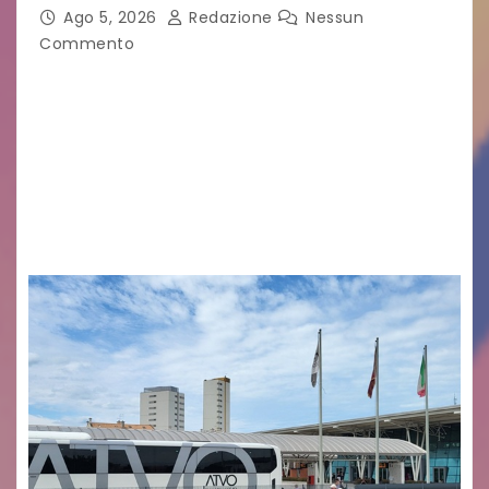
Ago 5, 2026
Redazione
Nessun
Commento
Legambiente Gorizia APS e Legambiente
Monfalcone APS “Circolo Ignazio Zanutto”
desiderano attirare l’attenzione della
cittadinanza e delle Autorità competenti sulla
grave siccità che sta colpendo non solo le
campagne e…