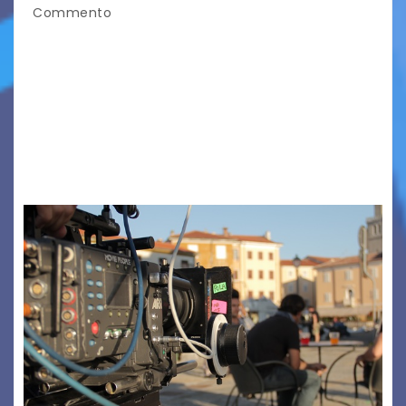
Commento
TRIESTE CALLING THE BOSS 2026
Quattordicesima Edizione Dal 6 al 9 agosto 2026
PIAZZA VERDI, SARTORIO, SAN GIUSTO,
AUSONIA… BLOOD BROTHERS, LOVESICK DUO,
BOUND FOR GLORY, RENATO TAMMI, ANTHONY
BASSO,…