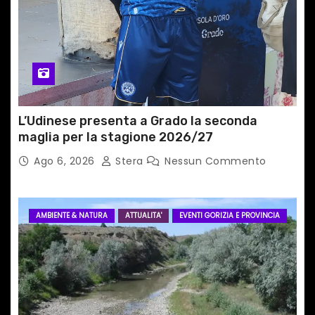
c
o
l
i
L’Udinese presenta a Grado la seconda
maglia per la stagione 2026/27
Ago 6, 2026
Stera
Nessun Commento
AMBIENTE & NATURA
ATTUALITA'
EVENTI GORIZIA E PROVINCIA