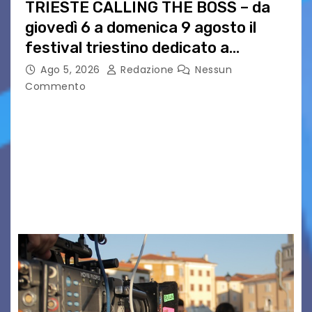
TRIESTE CALLING THE BOSS – da
giovedì 6 a domenica 9 agosto il
festival triestino dedicato a
Springsteen
Ago 5, 2026
Redazione
Nessun
Commento
TRIESTE CALLING THE BOSS 2026
Quattordicesima Edizione Dal 6 al 9 agosto 2026
PIAZZA VERDI, SARTORIO, SAN GIUSTO,
AUSONIA… BLOOD BROTHERS, LOVESICK DUO,
BOUND FOR GLORY, RENATO TAMMI, ANTHONY
BASSO,…