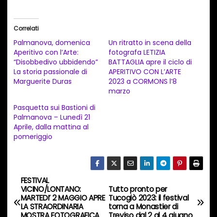
r
i
Correlati
c
Palmanova, domenica
Un ritratto in scena della
a
Aperitivo con l’Arte:
fotografa LETIZIA
“Disobbedivo ubbidendo”
BATTAGLIA apre il ciclo di
m
La storia passionale di
APERITIVO CON L’ARTE
e
Marguerite Duras
2023 a CORMONS l’8
n
marzo
t
Pasquetta sui Bastioni di
Palmanova – Lunedì 21
o
Aprile, dalla mattina al
i
pomeriggio
n
c
o
FESTIVAL
N
r
VICINO/LONTANO:
Tutto pronto per
MARTEDI’ 2 MAGGIO APRE
Tucogiò 2023: il festival
s
a
LA STRAORDINARIA
torna a Monastier di
o
MOSTRA FOTOGRAFICA
Treviso dal 2 al 4 giugno