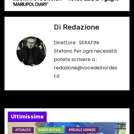
v
‘MARIUPOL DIARY’
…
i
Di
Redazione
g
a
Direttore : SERAFINI
Stefano Per ogni necessità
z
potete scrivere a :
i
redazione@vocedelnordes
t.it
o
n
e
Ultimissime
a
r
ATTUALITA'
EVENTI IN F.V.G.
SPECIALE UDINESE