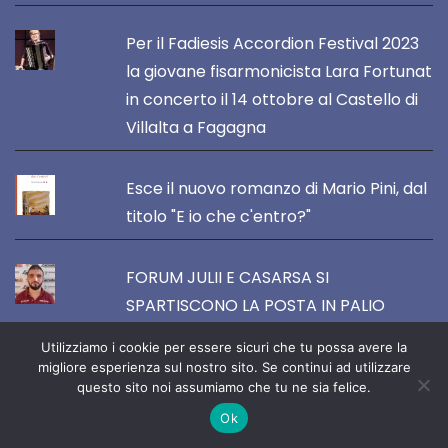
Per il Fadiesis Accordion Festival 2023
la giovane fisarmonicista Lara Fortunat
in concerto il 14 ottobre al Castello di
Villalta a Fagagna
Esce il nuovo romanzo di Mario Pini, dal
titolo "E io che c'entro?"
FORUM JULII E CASARSA SI
SPARTISCONO LA POSTA IN PALIO
Utilizziamo i cookie per essere sicuri che tu possa avere la
Pordenone ARTandFOOD 2023 :
migliore esperienza sul nostro sito. Se continui ad utilizzare
questo sito noi assumiamo che tu ne sia felice.
annunciate le date della prossima
Ok
edizione (13-14-15 ottobre)