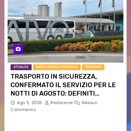
ATTUALITA'
EVENTI VENEZIA E PROVINCIA
TERRITORIO
TRASPORTO IN SICUREZZA,
CONFERMATO IL SERVIZIO PER LE
NOTTI DI AGOSTO: DEFINITI
PERCORSI, FERMATE E ORARIO
Ago 5, 2026
Redazione
Nessun
Commento
Venerdì 7 agosto la prima corsa, obiettivo
ridurre i rischi legati agli spostamenti notturni