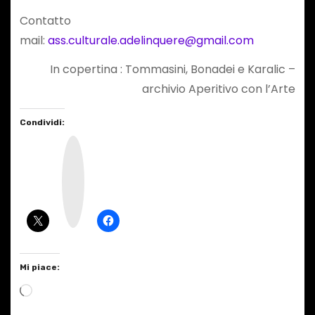
Contatto
mail:
ass.culturale.adelinquere@gmail.com
In copertina : Tommasini, Bonadei e Karalic –
archivio Aperitivo con l’Arte
Condividi:
I
n
s
t
a
g
r
a
m
Mi piace:
C
a