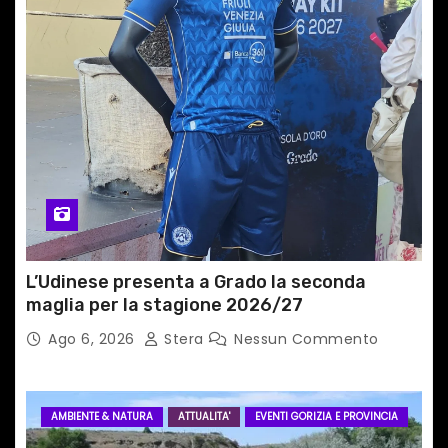
t
i
c
o
l
i
L’Udinese presenta a Grado la seconda
maglia per la stagione 2026/27
Ago 6, 2026
Stera
Nessun Commento
AMBIENTE & NATURA
ATTUALITA'
EVENTI GORIZIA E PROVINCIA