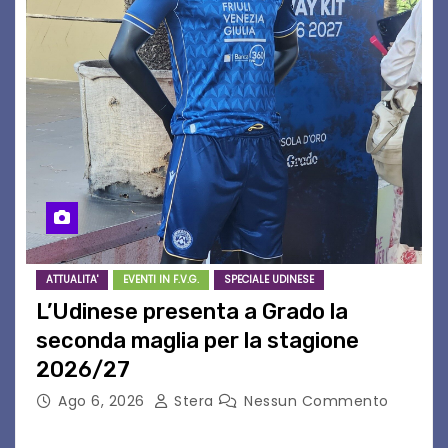
ATTUALITA'
EVENTI IN F.V.G.
SPECIALE UDINESE
L’Udinese presenta a Grado la
seconda maglia per la stagione
2026/27
Ago 6, 2026
Stera
Nessun Commento
GRADO – È stata la splendida cornice di Grado