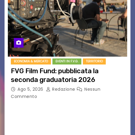
ECONOMIA & MERCATO
EVENTI IN F.V.G.
TERRITORIO
FVG Film Fund: pubblicata la
seconda graduatoria 2026
Ago 5, 2026
Redazione
Nessun
Commento
Aperta la terza e ultima call dell’anno per le
produzioni audiovisive Online gli esiti della
seconda finestra del Film Fund promosso dalla
Friuli Venezia Giulia Film Commission –