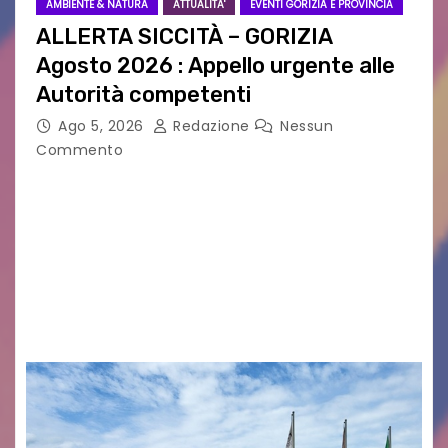
AMBIENTE & NATURA
ATTUALITA'
EVENTI GORIZIA E PROVINCIA
ALLERTA SICCITÀ – GORIZIA
Agosto 2026 : Appello urgente alle
Autorità competenti
Ago 5, 2026
Redazione
Nessun
Commento
Legambiente Gorizia APS e Legambiente
Monfalcone APS “Circolo Ignazio Zanutto”
desiderano attirare l’attenzione della
cittadinanza e delle Autorità competenti sulla
grave siccità che sta colpendo non solo le
campagne e…