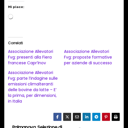
Mi piace:
C
a
r
i
Correlati
c
Associazione Allevatori
Associazione Allevatori
a
Fvg: presenti alla Fiera
Fvg: proposte formative
francese Capr’Inov
per aziende di successo
m
e
Associazione Allevatori
Fvg: parte l’indagine sulle
n
emissioni climalteranti
t
delle bovine da latte – E’
la prima, per dimensioni,
o
in Italia
i
n
c
Palmanova, Selezione di
o