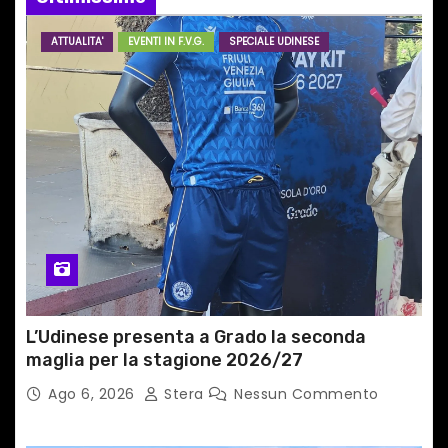
a
ATTUALITA'
EVENTI IN F.V.G.
SPECIALE UDINESE
r
t
i
c
o
l
i
L’Udinese presenta a Grado la seconda
maglia per la stagione 2026/27
Ago 6, 2026
Stera
Nessun Commento