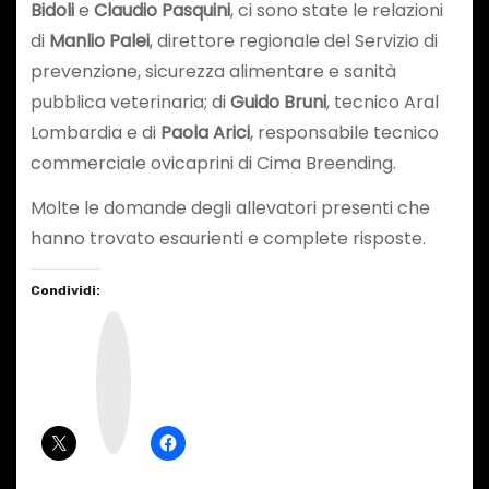
Bidoli
e
Claudio Pasquini
, ci sono state le relazioni
di
Manlio Palei
, direttore regionale del Servizio di
prevenzione, sicurezza alimentare e sanità
pubblica veterinaria; di
Guido Bruni
, tecnico Aral
Lombardia e di
Paola Arici
, responsabile tecnico
commerciale ovicaprini di Cima Breending.
Molte le domande degli allevatori presenti che
hanno trovato esaurienti e complete risposte.
Condividi:
I
n
s
t
a
g
r
a
m