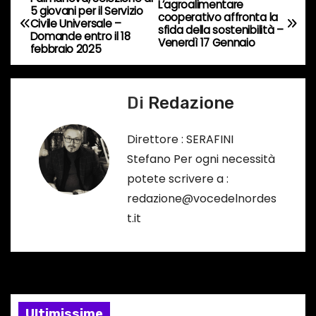
N
L’agroalimentare
5 giovani per il Servizio
cooperativo affronta la
r
Civile Universale –
a
sfida della sostenibilità –
Domande entro il 18
s
Venerdì 17 Gennaio
febbraio 2025
o
v
…
i
Di
Redazione
g
Direttore : SERAFINI
a
Stefano Per ogni necessità
potete scrivere a :
z
redazione@vocedelnordes
i
t.it
o
n
e
Ultimissime