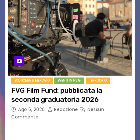
ECONOMIA & MERCATO
EVENTI IN F.V.G.
TERRITORIO
FVG Film Fund: pubblicata la
seconda graduatoria 2026
Ago 5, 2026
Redazione
Nessun
Commento
Aperta la terza e ultima call dell’anno per le
produzioni audiovisive Online gli esiti della