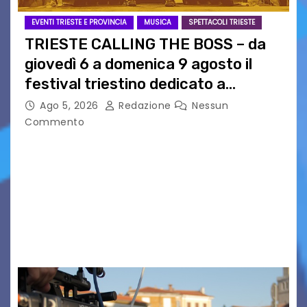
EVENTI TRIESTE E PROVINCIA
MUSICA
SPETTACOLI TRIESTE
TRIESTE CALLING THE BOSS – da
giovedì 6 a domenica 9 agosto il
festival triestino dedicato a
Springsteen
Ago 5, 2026
Redazione
Nessun
Commento
TRIESTE CALLING THE BOSS 2026
Quattordicesima Edizione Dal 6 al 9 agosto 2026
PIAZZA VERDI, SARTORIO, SAN GIUSTO,
AUSONIA… BLOOD BROTHERS, LOVESICK DUO,
BOUND FOR GLORY, RENATO TAMMI, ANTHONY
BASSO,…