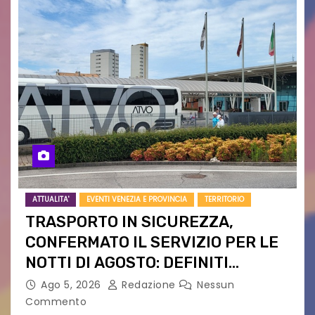
ATTUALITA'
EVENTI VENEZIA E PROVINCIA
TERRITORIO
TRASPORTO IN SICUREZZA,
CONFERMATO IL SERVIZIO PER LE
NOTTI DI AGOSTO: DEFINITI
PERCORSI, FERMATE E ORARIO
Ago 5, 2026
Redazione
Nessun
Commento