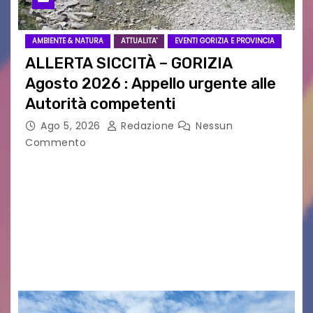
AMBIENTE & NATURA
ATTUALITA'
EVENTI GORIZIA E PROVINCIA
ALLERTA SICCITÀ – GORIZIA
Agosto 2026 : Appello urgente alle
Autorità competenti
Ago 5, 2026
Redazione
Nessun
Commento
Legambiente Gorizia APS e Legambiente
Monfalcone APS “Circolo Ignazio Zanutto”
desiderano attirare l’attenzione della
cittadinanza e delle Autorità competenti sulla
grave siccità che sta colpendo non solo le
campagne e…