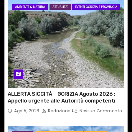
AMBIENTE & NATURA
ATTUALITA'
EVENTI GORIZIA E PROVINCIA
ALLERTA SICCITÀ – GORIZIA Agosto 2026 :
Appello urgente alle Autorità competenti
Ago 5, 2026
Redazione
Nessun Commento