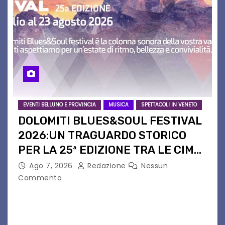
EVENTI BELLUNO E PROVINCIA
MUSICA
SPETTACOLI IN VENETO
DOLOMITI BLUES&SOUL FESTIVAL
2026:UN TRAGUARDO STORICO
PER LA 25ª EDIZIONE TRA LE CIME
PATRIMONIO UNESCO
Ago 7, 2026
Redazione
Nessun
Commento
Il Dolomiti Blues&Soul Festival celebra nel 2026
un traguardo leggendario: la sua 25ª edizione.
Un quarto di secolo di grande musica che torna