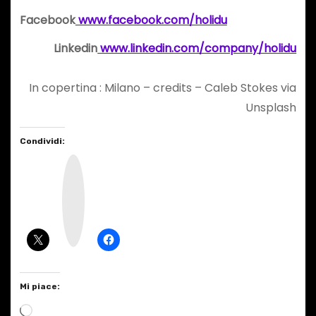
Facebook
www.facebook.com/holidu
Linkedin
www.linkedin.com/company/holidu
In copertina : Milano – credits – Caleb Stokes via
Unsplash
Condividi:
I
n
s
t
a
g
r
a
m
Mi piace:
C