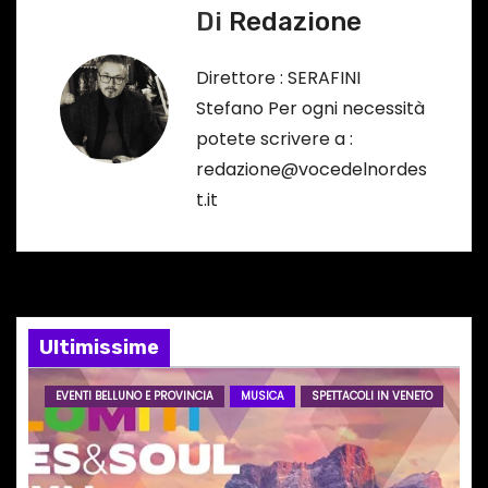
i
Di
Redazione
o
g
…
Direttore : SERAFINI
a
Stefano Per ogni necessità
potete scrivere a :
z
redazione@vocedelnordes
i
t.it
o
n
e
Ultimissime
a
EVENTI BELLUNO E PROVINCIA
MUSICA
SPETTACOLI IN VENETO
r
t