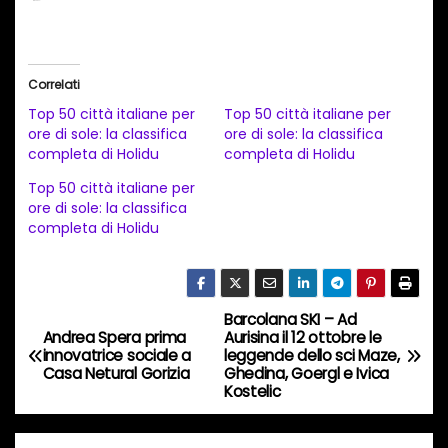
a
r
i
Correlati
c
Top 50 città italiane per
Top 50 città italiane per
a
ore di sole: la classifica
ore di sole: la classifica
completa di Holidu
completa di Holidu
m
e
Top 50 città italiane per
ore di sole: la classifica
n
completa di Holidu
t
o
i
Barcolana SKI – Ad
N
n
Andrea Spera prima
Aurisina il 12 ottobre le
c
innovatrice sociale a
leggende dello sci Maze,
a
Casa Netural Gorizia
Ghedina, Goergl e Ivica
o
Kostelic
v
r
s