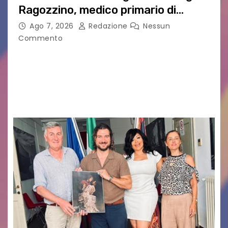
Ragozzino, medico primario di
Capua
Ago 7, 2026
Redazione
Nessun
Commento
GUIDO MIANO EDITORE NOVITÀ EDITORIALE È
uscito il libro di poesie e fotografie: LUCE CHE
RESTA – TI CERCO NEI GIORNI di ANGELA
RAGOZZINO Pubblicato il libro di poesie “Luce…