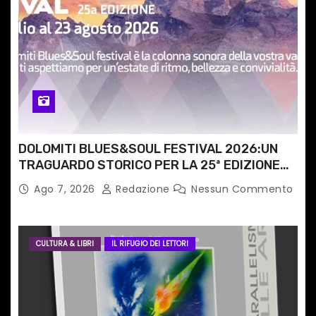
i
c
o
l
i
DOLOMITI BLUES&SOUL FESTIVAL 2026:UN
TRAGUARDO STORICO PER LA 25ª EDIZIONE
TRA LE CIME PATRIMONIO UNESCO
Ago 7, 2026
Redazione
Nessun Commento
CULTURA & LIBRI
IL RIFUGIO DEI LETTORI