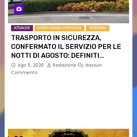
ATTUALITA'
EVENTI VENEZIA E PROVINCIA
TERRITORIO
TRASPORTO IN SICUREZZA,
CONFERMATO IL SERVIZIO PER LE
NOTTI DI AGOSTO: DEFINITI
PERCORSI, FERMATE E ORARIO
Ago 5, 2026
Redazione
Nessun
Commento
Venerdì 7 agosto la prima corsa, obiettivo
ridurre i rischi legati agli spostamenti notturni
Torna il servizio di trasporto notturno dedicato
ai collegamenti con i principali locali di
intrattenimento di…