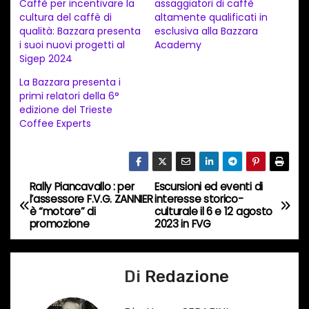
Caffè per incentivare la
assaggiatori di caffè
m
cultura del caffè di
altamente qualificati in
e
qualità: Bazzara presenta
esclusiva alla Bazzara
n
i suoi nuovi progetti al
Academy
Sigep 2024
t
La Bazzara presenta i
o
primi relatori della 6°
i
edizione del Trieste
n
Coffee Experts
c
o
r
Rally Piancavallo : per
Escursioni ed eventi di
N
s
l’assessore F.V.G. ZANNIER
interesse storico-
è “motore” di
culturale il 6 e 12 agosto
a
o
promozione
2023 in FVG
…
v
Di
Redazione
i