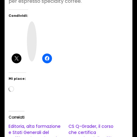
per espresso specialty coffee.
Condividi:
I
n
s
t
a
g
r
a
m
Mi piace:
C
a
r
i
Correlati
c
Editoria, alta formazione
CS Q-Grader, il corso
a
e Stati Generali del
che certifica