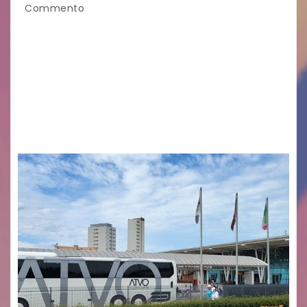
Commento
Legambiente Gorizia APS e Legambiente
Monfalcone APS “Circolo Ignazio Zanutto”
desiderano attirare l’attenzione della
cittadinanza e delle Autorità competenti sulla
grave siccità che sta colpendo non solo le
campagne e…