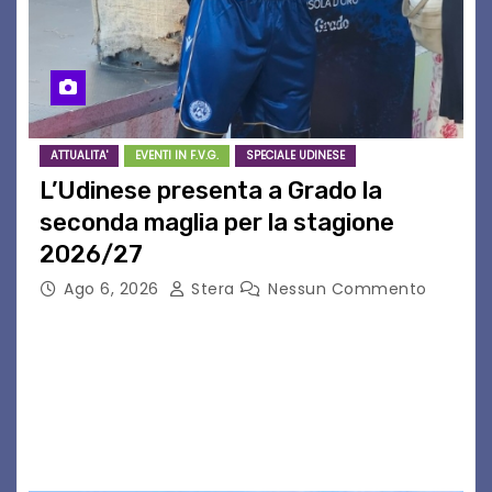
ATTUALITA'
EVENTI IN F.V.G.
SPECIALE UDINESE
L’Udinese presenta a Grado la
seconda maglia per la stagione
2026/27
Ago 6, 2026
Stera
Nessun Commento
GRADO – È stata la splendida cornice di Grado
a ospitare la presentazione della nuova
seconda maglia dell’Udinese per la stagione
2026/27. Un evento che ha richiamato
istituzioni, addetti ai…