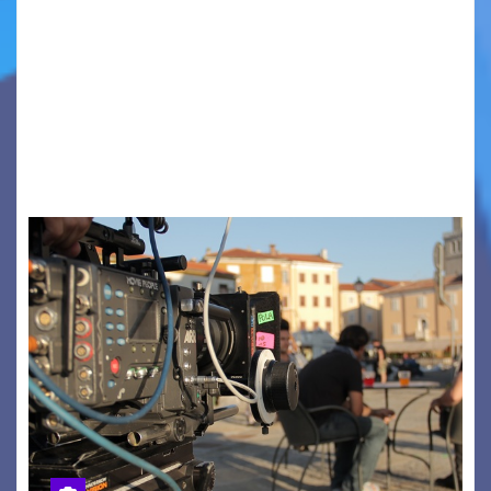
TRIESTE CALLING THE BOSS 2026
Quattordicesima Edizione Dal 6 al 9 agosto 2026
PIAZZA VERDI, SARTORIO, SAN GIUSTO,
AUSONIA… BLOOD BROTHERS, LOVESICK DUO,
BOUND FOR GLORY, RENATO TAMMI, ANTHONY
BASSO,…