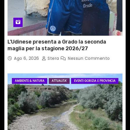
c
o
l
i
L’Udinese presenta a Grado la seconda
maglia per la stagione 2026/27
Ago 6, 2026
Stera
Nessun Commento
AMBIENTE & NATURA
ATTUALITA'
EVENTI GORIZIA E PROVINCIA