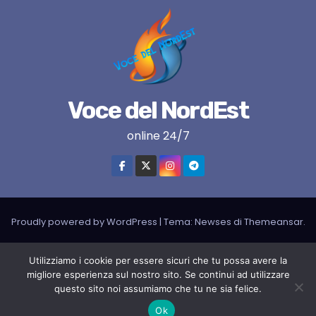
Voce del NordEst
online 24/7
Proudly powered by WordPress
|
Tema:
Newses
di
Themeansar
.
VNE su instagram
VNE su Twitter
VNE su FB
Blogger
Utilizziamo i cookie per essere sicuri che tu possa avere la
migliore esperienza sul nostro sito. Se continui ad utilizzare
LIVE RADIO
RADIONORDEST
Il mio account
questo sito noi assumiamo che tu ne sia felice.
SPORT FURLAN PAR FURLAN – In collaborazione con A.S.F.
Ok