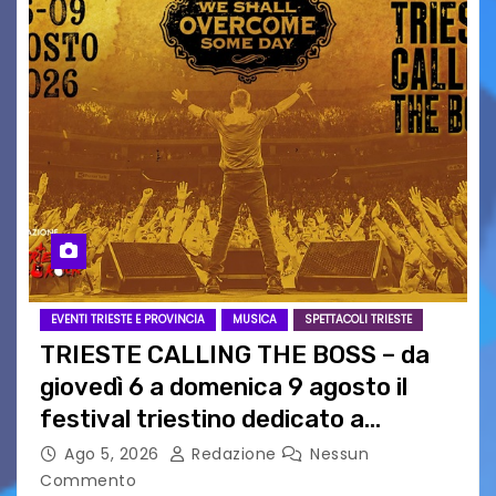
EVENTI TRIESTE E PROVINCIA
MUSICA
SPETTACOLI TRIESTE
TRIESTE CALLING THE BOSS – da
giovedì 6 a domenica 9 agosto il
festival triestino dedicato a
Springsteen
Ago 5, 2026
Redazione
Nessun
Commento