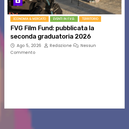
ECONOMIA & MERCATO
EVENTI IN F.V.G.
TERRITORIO
FVG Film Fund: pubblicata la
seconda graduatoria 2026
Ago 5, 2026
Redazione
Nessun
Commento
Aperta la terza e ultima call dell’anno per le
produzioni audiovisive Online gli esiti della
seconda finestra del Film Fund promosso dalla
Friuli Venezia Giulia Film Commission –
PromoTurismoFVG. Le…