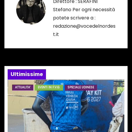
g
Direttore : SERAFINI
Stefano Per ogni necessità
a
potete scrivere a :
z
redazione@vocedelnordes
t.it
i
o
n
e
Ultimissime
a
ATTUALITA'
EVENTI IN F.V.G.
SPECIALE UDINESE
r
t
i