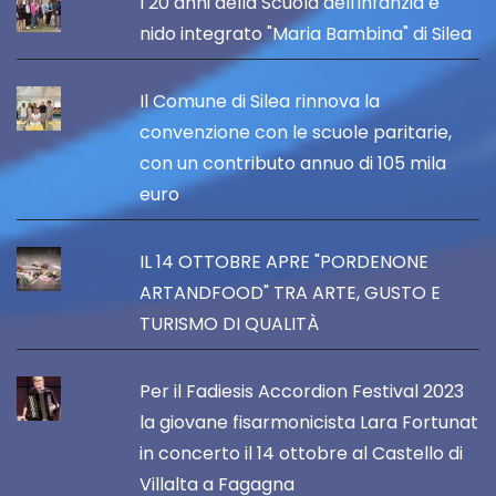
I 20 anni della Scuola dell'infanzia e
nido integrato "Maria Bambina" di Silea
Il Comune di Silea rinnova la
convenzione con le scuole paritarie,
con un contributo annuo di 105 mila
euro
IL 14 OTTOBRE APRE "PORDENONE
ARTANDFOOD" TRA ARTE, GUSTO E
TURISMO DI QUALITÀ
Per il Fadiesis Accordion Festival 2023
la giovane fisarmonicista Lara Fortunat
in concerto il 14 ottobre al Castello di
Villalta a Fagagna