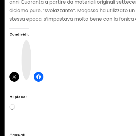
anni Quaranta a partire da materiali originali sette
diciamo pure, “svolazzante”. Magosso ha utilizzato u
stessa epoca, s’impastava molto bene con la fonica del
Condividi:
I
n
s
t
a
g
r
a
m
Mi piace:
C
a
r
i
Correlati