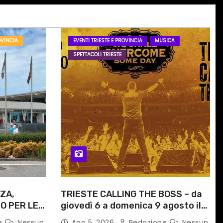
OVINCIA
EVENTI TRIESTE E PROVINCIA
MUSICA
SPETTACOLI TRIESTE
ZA,
TRIESTE CALLING THE BOSS – da
O PER LE
giovedì 6 a domenica 9 agosto il
ITI
festival triestino dedicato a
e
Nessun
Ago 5, 2026
Redazione
Nessun