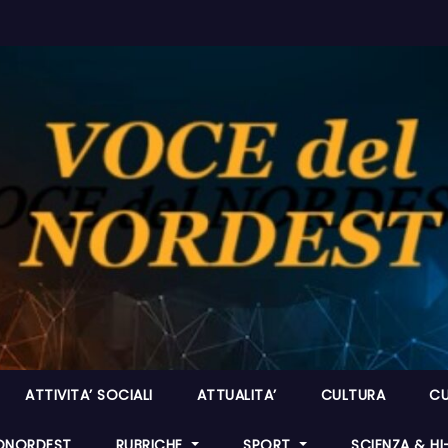
ATTIVITA’ SOCIALI
ATTUALITA’
CULTURA
CU
ONORDEST
RUBRICHE
SPORT
SCIENZA & H