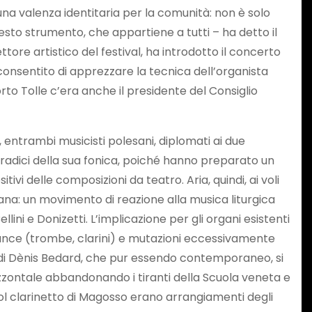
una valenza identitaria per la comunità: non è solo
esto strumento, che appartiene a tutti – ha detto il
tore artistico del festival, ha introdotto il concerto
onsentito di apprezzare la tecnica dell’organista
orto Tolle c’era anche il presidente del Consiglio
 entrambi musicisti polesani, diplomati ai due
e radici della sua fonica, poiché hanno preparato un
vi delle composizioni da teatro. Aria, quindi, ai voli
liana: un movimento di reazione alla musica liturgica
ni e Donizetti. L’implicazione per gli organi esistenti
me ance (trombe, clarini) e mutazioni eccessivamente
e di Dènis Bedard, che pur essendo contemporaneo, si
rizzontale abbandonando i tiranti della Scuola veneta e
col clarinetto di Magosso erano arrangiamenti degli