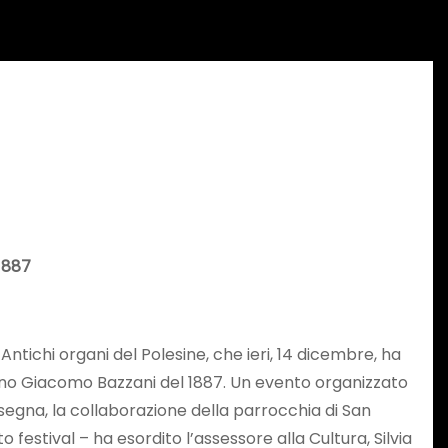
 1887
tichi organi del Polesine, che ieri, 14 dicembre, ha
rgano Giacomo Bazzani del 1887. Un evento organizzato
egna, la collaborazione della parrocchia di San
o festival – ha esordito l’assessore alla Cultura, Silvia