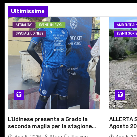
o
Ultimissime
n
ATTUALITA'
EVENTI IN F.V.G.
AMBIENTE & 
SPECIALE UDINESE
EVENTI GORIZ
e
a
r
t
i
c
o
L’Udinese presenta a Grado la
ALLERTA S
l
seconda maglia per la stagione
Agosto 20
2026/27
alle Auto
Ago 6, 2026
Stera
Nessun
Ago 5, 2