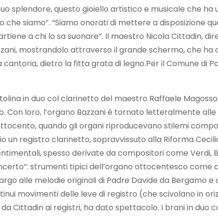
suo splendore, questo gioiello artistico e musicale che ha 
llo che siamo”. “Siamo onorati di mettere a disposizione qu
iene a chi lo sa suonare”. Il maestro Nicola Cittadin, diret
ani, mostrandolo attraverso il grande schermo, che ha c
 cantoria, dietro la fitta grata di legno.Per il Comune di P
ltolina in duo col clarinetto del maestro Raffaele Magosso,
so. Con loro, l’organo Bazzani è tornato letteralmente all
Ottocento, quando gli organi riproducevano stilemi compositi
prio un registro clarinetto, sopravvissuto alla Riforma Ceci
imentali, spesso derivate da compositori come Verdi, Belli
da concerto”: strumenti tipici dell’organo ottocentesco co
 largo alle melodie originali di Padre Davide da Bergamo 
ontinui movimenti delle leve di registro (che scivolano in o
 Cittadin ai registri, ha dato spettacolo. I brani in duo 