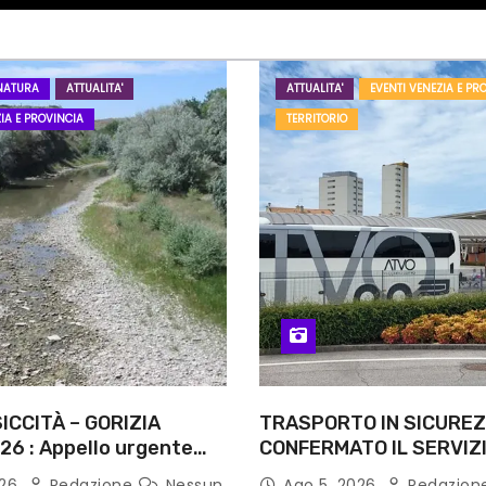
NATURA
ATTUALITA'
ATTUALITA'
EVENTI VENEZIA E PR
IA E PROVINCIA
TERRITORIO
ICCITÀ – GORIZIA
TRASPORTO IN SICUREZ
26 : Appello urgente
CONFERMATO IL SERVIZI
rità competenti
NOTTI DI AGOSTO: DEFIN
026
Redazione
Nessun
Ago 5, 2026
Redazion