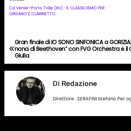
c
Ca Venier-Porto Tolle (Ro) : IL CLASSICISMO PER
a
ORGANO E CLARINETTO
m
e
n
Gran finale di IO SONO SINFONICA a GORIZIA
N
t
nona di Beethoven” con FVG Orchestra e il C
o
a
Giulia
i
v
n
c
i
Di
Redazione
o
g
r
Direttore : SERAFINI Stefano Per 
s
a
o
z
…
i