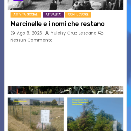
ATTIVITA' SOCIALI
ATTUALITA'
CON IL CUORE
Marcinelle e i nomi che restano
Ago 8, 2026
Yuleisy Cruz Lezcano
Nessun Commento
Tizio, Caio, Sempronio… e poi ancora un nome,
poi un altro, si forma un elenco lungo dal quale i
nomi scappano, scivolano fuori dalla pagina, la
carta che non basta…