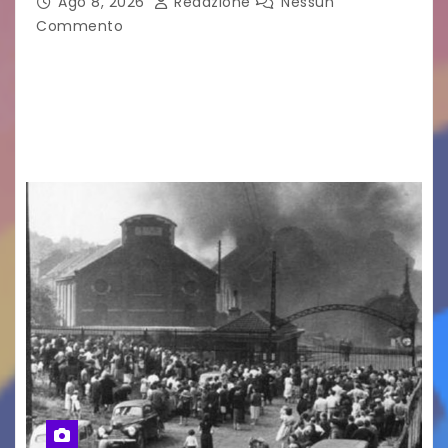
Ago 8, 2026
Redazione
Nessun
Commento
LA MIA FAMIGLIA A TAIPEI Domenica 9 agosto al
cinema all’aperto delgiardino Loris Fortuna un
racconto teneroe delicato che scalda il cuore!
UDINE – Domenica 9 agosto alle 21.15 torna…