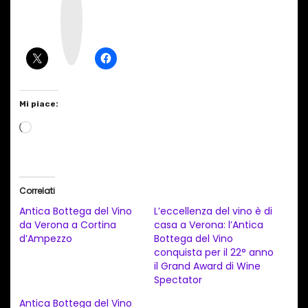
s
t
a
g
r
a
m
Mi piace:
C
a
r
i
Correlati
c
Antica Bottega del Vino
L’eccellenza del vino è di
a
da Verona a Cortina
casa a Verona: l’Antica
d’Ampezzo
Bottega del Vino
m
conquista per il 22° anno
e
il Grand Award di Wine
n
Spectator
t
Antica Bottega del Vino