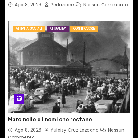
TAIPEI
Ago 8, 2026
Redazione
Nessun Commento
ATTIVITA' SOCIALI
ATTUALITA'
CON IL CUORE
Marcinelle e i nomi che restano
Ago 8, 2026
Yuleisy Cruz Lezcano
Nessun
Commento