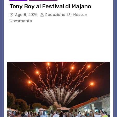
Tony Boy al Festival di Majano
Ago 8, 2026
Redazione
Nessun
Commento
Il 7 agosto 2026, il tour estivo di Tony Boy
(ragazzo del 1999 nato a Padova, il cui vero
nome è Antonio Hueber) ha fatto tappa al
Festival di Majano.…