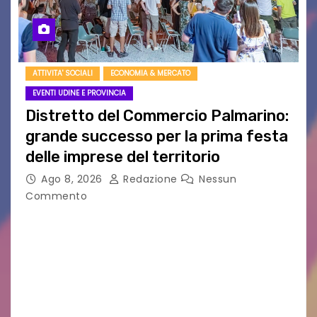
ATTIVITA' SOCIALI
ECONOMIA & MERCATO
EVENTI UDINE E PROVINCIA
Distretto del Commercio Palmarino:
grande successo per la prima festa
delle imprese del territorio
Ago 8, 2026
Redazione
Nessun
Commento
Sommariva: «Una serata che ha restituito il
valore di chi ogni giorno costruisce il Palmarino
con passione, ricerca e lavoro» PALMANOVA, 8
AGOSTO 2026 – È andata oltre ogni
aspettativa…