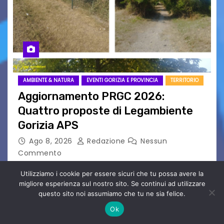
AMBIENTE & NATURA
EVENTI GORIZIA E PROVINCIA
TERRITORIO
Aggiornamento PRGC 2026:
Quattro proposte di Legambiente
Gorizia APS
Ago 8, 2026
Redazione
Nessun
Commento
Il 25 luglio scadeva la possibilità di fare delle
Utilizziamo i cookie per essere sicuri che tu possa avere la
osservazioni al PRGC di Gorizia in fase di
migliore esperienza sul nostro sito. Se continui ad utilizzare
aggiornamento. Le 4 proposte di Legambiente
questo sito noi assumiamo che tu ne sia felice.
Gorizia APS In occasione dell’aggiornamento
Ok
del Piano…