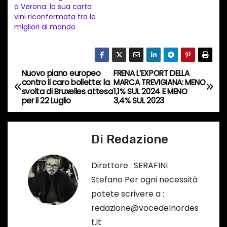
a Verona: la sua carta
o
vini riconfermata tra le
i
migliori al mondo
n
c
o
Nuovo piano europeo
FRENA L’EXPORT DELLA
N
r
contro il caro bollette: la
MARCA TREVIGIANA: MENO
svolta di Bruxelles attesa
1,1% SUL 2024 E MENO
s
a
per il 22 Luglio
3,4% SUL 2023
o
v
…
Di
Redazione
i
g
Direttore : SERAFINI
Stefano Per ogni necessità
a
potete scrivere a :
z
redazione@vocedelnordes
t.it